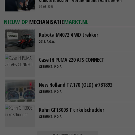
stikstofdossier: ‘Verdienmodel van boeren
blijft cruciaal’
04-08-2026
NIEUW OP
MECHANISATIE
MARKT.NL
Kubota M4072 4 WD trekker
2018, P.O.A.
Case IH PUMA 220 AFS CONNECT
GEBRUIKT, P.O.A.
New Holland T7.170 (OLD) #781893
GEBRUIKT, P.O.A.
Kuhn GF13003 T cirkelschudder
GEBRUIKT, P.O.A.