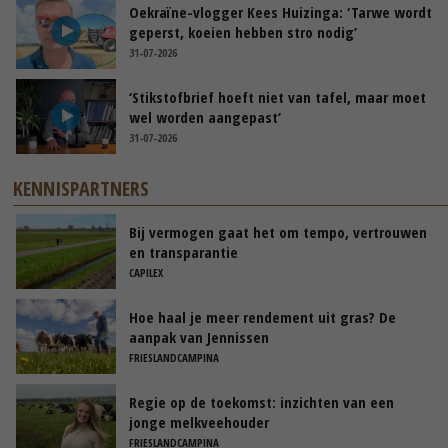
Oekraïne-vlogger Kees Huizinga: ‘Tarwe wordt
geperst, koeien hebben stro nodig’
31-07-2026
‘Stikstofbrief hoeft niet van tafel, maar moet
wel worden aangepast’
31-07-2026
KENNISPARTNERS
Bij vermogen gaat het om tempo, vertrouwen
en transparantie
CAPILEX
Hoe haal je meer rendement uit gras? De
aanpak van Jennissen
FRIESLANDCAMPINA
Regie op de toekomst: inzichten van een
jonge melkveehouder
FRIESLANDCAMPINA