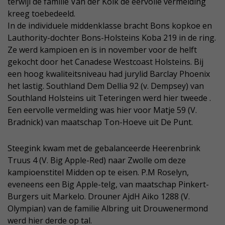
terwijl de familie Van der Kolk de eervolle vermelding
kreeg toebedeeld.
In de individuele middenklasse bracht Bons kopkoe en
Lauthority-dochter Bons-Holsteins Koba 219 in de ring.
Ze werd kampioen en is in november voor de helft
gekocht door het Canadese Westcoast Holsteins. Bij
een hoog kwaliteitsniveau had jurylid Barclay Phoenix
het lastig. Southland Dem Dellia 92 (v. Dempsey) van
Southland Holsteins uit Teteringen werd hier tweede .
Een eervolle vermelding was hier voor Matje 59 (V.
Bradnick) van maatschap Ton-Hoeve uit De Punt.
Steegink kwam met de gebalanceerde Heerenbrink
Truus 4 (V. Big Apple-Red) naar Zwolle om deze
kampioenstitel Midden op te eisen. P.M Roselyn,
eveneens een Big Apple-telg, van maatschap Pinkert-
Burgers uit Markelo. Drouner AjdH Aiko 1288 (V.
Olympian) van de familie Albring uit Drouwenermond
werd hier derde op tal.