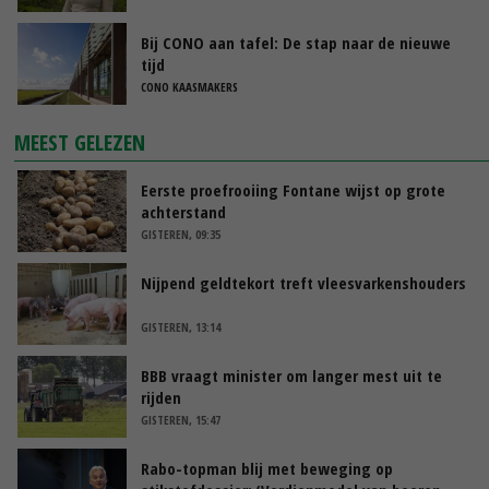
Bij CONO aan tafel: De stap naar de nieuwe
tijd
CONO KAASMAKERS
MEEST GELEZEN
Eerste proefrooiing Fontane wijst op grote
achterstand
GISTEREN, 09:35
Nijpend geldtekort treft vleesvarkenshouders
GISTEREN, 13:14
BBB vraagt minister om langer mest uit te
rijden
GISTEREN, 15:47
Rabo-topman blij met beweging op