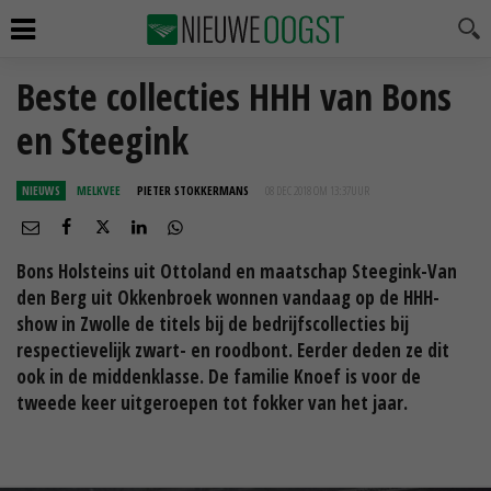
Beste collecties HHH van Bons
en Steegink
NIEUWS
MELKVEE
PIETER STOKKERMANS
08 DEC 2018 OM 13:37
UUR
Bons Holsteins uit Ottoland en maatschap Steegink-Van
den Berg uit Okkenbroek wonnen vandaag op de HHH-
show in Zwolle de titels bij de bedrijfscollecties bij
respectievelijk zwart- en roodbont. Eerder deden ze dit
ook in de middenklasse. De familie Knoef is voor de
tweede keer uitgeroepen tot fokker van het jaar.