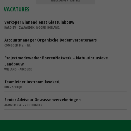
MEER ADVERTENTIES
VACATURES
Verkoper Binnendienst Glastuinbouw
KARO BV - ZWAAGDIJK, NOORD-HOLLAND,
Accountmanager Organische Bodemverbeteraars
COMGOED B.V. - NL
Projectmedewerker BoerenNetwerk – Natuurinclusieve
Landbouw
WIJ.LAND - ABCOUDE
Teamleider instroom kwekerij
IBN - SCHAIJK
Senior Adviseur Gewassenverzekeringen
AGRIVER U.A. - ZOETERMEER