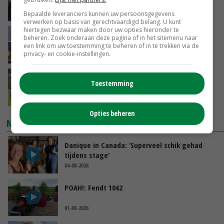
VANDAAG, 06:00
Bepaalde leveranciers kunnen uw persoonsgegevens
verwerken op basis van gerechtvaardigd belang. U kunt
hiertegen bezwaar maken door uw opties hieronder te
China scherpt importeisen voor pootgoed aan
beheren. Zoek onderaan deze pagina of in het sitemenu naar
vanwege zebrachipbacterie
een link om uw toestemming te beheren of in te trekken via de
privacy- en cookie-instellingen.
GISTEREN, 16:25
BBB vraagt minister om langer mest uit te
Toestemming
rijden
GISTEREN, 15:47
Opties beheren
NIEUWSTE VIDEO'S
Danique in Canada: ‘Superveel schik gehad
tijdens stage’
04-08-2026
POAH!: Fendt 1042
01-08-2026