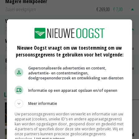
Magere melkpoeder
Zuivel weekprijzen
€ 269,00
€ 7,00
Volle melkpoeder
Zuivel weekprijzen
€ 345,00
€ 20,00
Weipoeder
Nieuwe Oogst vraagt om uw toestemming om uw
Zuivel weekprijzen
€ 134,00
€ 0,00
persoonsgegevens te gebruiken voor het volgende:
Boeren Gouda 12 kg
Boerenkaas
€ 6,05
€ 0,00
Gepersonaliseerde advertenties en content,
advertentie- en contentmetingen,
doelgroepenonderzoek en ontwikkeling van diensten
MEER MARKTPRIJZEN
Informatie op een apparaat opslaan en/of openen
LAATSTE NIEUWS
Meer informatie
Zalmkweker wil ‘standaard neerzetten die als
voorbeeld kan dienen voor sector’
Uw persoonsgegevens worden verwerkt en informatie van uw
apparaat (cookies, unieke ID's en andere apparaatgegevens)
VANDAAG, 06:21
kan worden opgeslagen door, geopend door en gedeeld met
4 partners of specifiek door deze site worden gebruikt. Wij en
onze partners kunnen precieze geolocatiegegevens
Jan Vernooij stopt bij Vee&Logistiek Nederland
gebruiken.
Lijst met partners.