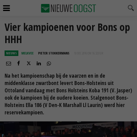
Vier kampioenen voor Bons op
HHH
NIEUWS
MELKVEE
PIETER STOKKERMANS
10 DEC 2016 OM 16:32
UUR
Na het kampioenschap bij de vaarzen en in de
middenklasse zwartbont levert Bons-Holsteins uit
Ottoland vandaag met Bons Holsteins Koba 191 (V. Jasper)
ook de kampioen bij de oudere koeien. Stalgenoot Bons-
Holsteins Ella 186 (V Den-K Marshall Ll Laurin) werd hier
reservekampioen.