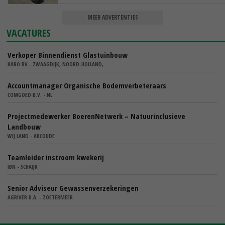
MEER ADVERTENTIES
VACATURES
Verkoper Binnendienst Glastuinbouw
KARO BV - ZWAAGDIJK, NOORD-HOLLAND,
Accountmanager Organische Bodemverbeteraars
COMGOED B.V. - NL
Projectmedewerker BoerenNetwerk – Natuurinclusieve
Landbouw
WIJ.LAND - ABCOUDE
Teamleider instroom kwekerij
IBN - SCHAIJK
Senior Adviseur Gewassenverzekeringen
AGRIVER U.A. - ZOETERMEER