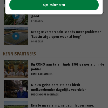
07-08-2026
Opties beheren
Limburgse mais van Frijns doet het verrassend
goed
07-08-2026
Droogte veroorzaakt steeds meer problemen:
‘Bassin afgelopen week al leeg’
06-08-2026
KENNISPARTNERS
Bij CONO aan tafel: Sinds 1901 geworteld in de
polder
CONO KAASMAKERS
Nieuw geïsoleerd staldak biedt
melkveehouder dagelijks voordelen
MIDDENDORP MONTAGE
Eerste investering na bedrijfsovername: