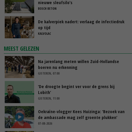
nieuwe sleufsilo’s
BOSCH BETON
De kalverpiek nadert: verlaag de infectiedruk
op tijd
KALVOLAC
MEEST GELEZEN
Na jarenlang meten willen Zuid-Hollandse
boeren nu erkenning
GISTEREN, 07:00
‘De droogte begint ver voor de grens bij
Lobith’
GISTEREN, 11:00
Oekraïne-vlogger Kees Huizinga: ‘Bezoek van
de ambassade mag zelf groente plukken’
07-08-2026