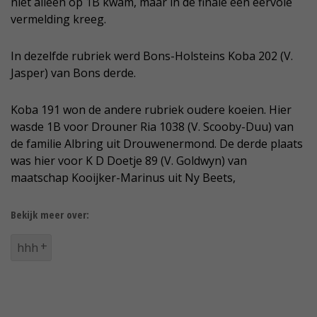
niet alleen op 1B kwam, maar in de finale een eervole
vermelding kreeg.
In dezelfde rubriek werd Bons-Holsteins Koba 202 (V.
Jasper) van Bons derde.
Koba 191 won de andere rubriek oudere koeien. Hier
wasde 1B voor Drouner Ria 1038 (V. Scooby-Duu) van
de familie Albring uit Drouwenermond. De derde plaats
was hier voor K D Doetje 89 (V. Goldwyn) van
maatschap Kooijker-Marinus uit Ny Beets,
Bekijk meer over:
hhh