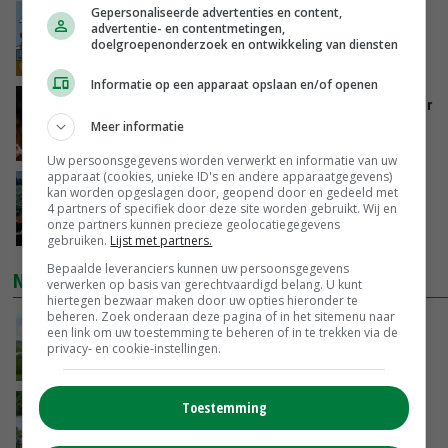
Gepersonaliseerde advertenties en content,
Internationale vraag naar geitenzuivel blijft
advertentie- en contentmetingen,
groot: Nederland in Europese top
doelgroepenonderzoek en ontwikkeling van diensten
GISTEREN, 15:33
Informatie op een apparaat opslaan en/of openen
Vlaamse varkensstapel krimpt, pluimveesector
groeit door schaalvergroting
Meer informatie
GISTEREN, 15:20
Uw persoonsgegevens worden verwerkt en informatie van uw
apparaat (cookies, unieke ID's en andere apparaatgegevens)
‘Cijfer jezelf niet weg en doe vooral ook waar
kan worden opgeslagen door, geopend door en gedeeld met
je gelukkig van wordt’
4 partners of specifiek door deze site worden gebruikt. Wij en
onze partners kunnen precieze geolocatiegegevens
GISTEREN, 13:31
gebruiken.
Lijst met partners.
Bepaalde leveranciers kunnen uw persoonsgegevens
NIEUWSTE VIDEO'S
verwerken op basis van gerechtvaardigd belang. U kunt
hiertegen bezwaar maken door uw opties hieronder te
beheren. Zoek onderaan deze pagina of in het sitemenu naar
POAH!: John Deere 7730
een link om uw toestemming te beheren of in te trekken via de
privacy- en cookie-instellingen.
GISTEREN, 10:00
Toestemming
Oekraïne-vlogger Kees Huizinga: ‘Bezoek van
de ambassade mag zelf groente plukken’