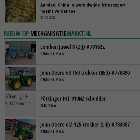
Aandeel China in wereldwijde fritesexport
neemt verder toe
07-08-2026
NIEUW OP
MECHANISATIE
MARKT.NL
Lemken Juwel 8 (ZIJ) #781622
GEBRUIKT, P.O.A.
John Deere 6R 150 trekker (REU) #778490
GEBRUIKT, P.O.A.
Pöttinger HIT 910NZ schudder
2013, P.O.A.
John Deere 6M 125 trekker (LIE) #783087
GEBRUIKT, P.O.A.