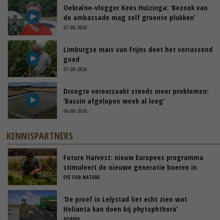
Oekraïne-vlogger Kees Huizinga: ‘Bezoek van
de ambassade mag zelf groente plukken’
07-08-2026
Limburgse mais van Frijns doet het verrassend
goed
07-08-2026
Droogte veroorzaakt steeds meer problemen:
‘Bassin afgelopen week al leeg’
06-08-2026
KENNISPARTNERS
Future Harvest: nieuw Europees programma
stimuleert de nieuwe generatie boeren in
Nederland
EYE FOR NATURE
‘De proef in Lelystad liet echt zien wat
Helianta kan doen bij phytophthora’
ADAMA