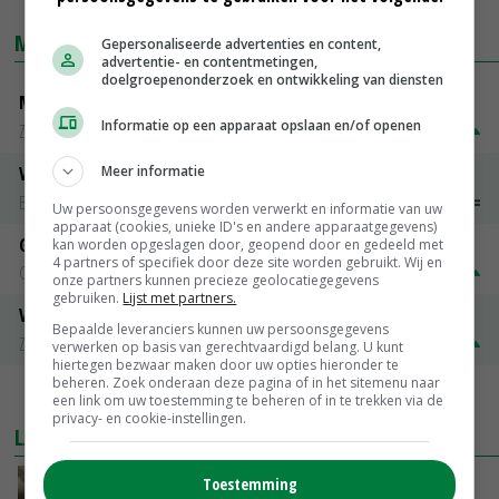
MARKTPRIJZEN
Gepersonaliseerde advertenties en content,
advertentie- en contentmetingen,
doelgroepenonderzoek en ontwikkeling van diensten
Magere melkpoeder
Informatie op een apparaat opslaan en/of openen
Zuivel NL
€ 269,00
€ 7,00
Meer informatie
Vleeskuikens 2001-2600 gr
Barneveld
€ 1,09
~
€ 1,11
Uw persoonsgegevens worden verwerkt en informatie van uw
apparaat (cookies, unieke ID's en andere apparaatgegevens)
Gerst
kan worden opgeslagen door, geopend door en gedeeld met
4 partners of specifiek door deze site worden gebruikt. Wij en
Groningen
€ 197,00
€ 2,00
onze partners kunnen precieze geolocatiegegevens
gebruiken.
Lijst met partners.
Volle melkpoeder
Bepaalde leveranciers kunnen uw persoonsgegevens
Zuivel NL
€ 345,00
€ 20,00
verwerken op basis van gerechtvaardigd belang. U kunt
hiertegen bezwaar maken door uw opties hieronder te
beheren. Zoek onderaan deze pagina of in het sitemenu naar
MEER MARKTPRIJZEN
een link om uw toestemming te beheren of in te trekken via de
privacy- en cookie-instellingen.
LAATSTE NIEUWS
Toestemming
‘Samenwerking A-ware en Amalthea gaat