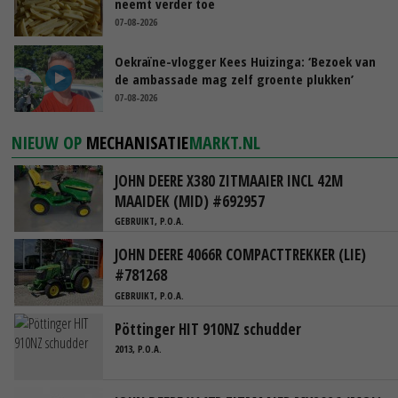
neemt verder toe
07-08-2026
Oekraïne-vlogger Kees Huizinga: ‘Bezoek van
de ambassade mag zelf groente plukken’
07-08-2026
NIEUW OP
MECHANISATIE
MARKT.NL
JOHN DEERE X380 ZITMAAIER INCL 42M
MAAIDEK (MID) #692957
GEBRUIKT, P.O.A.
JOHN DEERE 4066R COMPACTTREKKER (LIE)
#781268
GEBRUIKT, P.O.A.
Pöttinger HIT 910NZ schudder
2013, P.O.A.