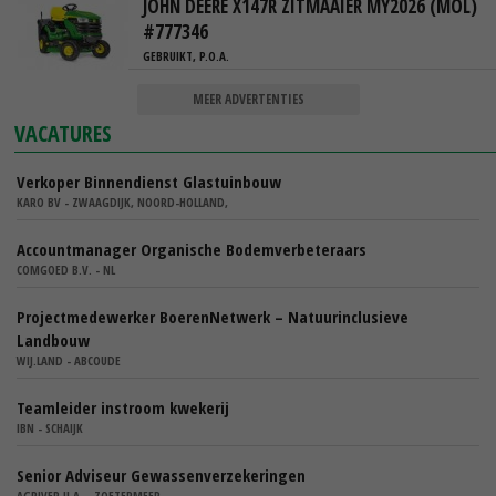
JOHN DEERE X147R ZITMAAIER MY2026 (MOL)
#777346
GEBRUIKT, P.O.A.
MEER ADVERTENTIES
VACATURES
Verkoper Binnendienst Glastuinbouw
KARO BV - ZWAAGDIJK, NOORD-HOLLAND,
Accountmanager Organische Bodemverbeteraars
COMGOED B.V. - NL
Projectmedewerker BoerenNetwerk – Natuurinclusieve
Landbouw
WIJ.LAND - ABCOUDE
Teamleider instroom kwekerij
IBN - SCHAIJK
Senior Adviseur Gewassenverzekeringen
AGRIVER U.A. - ZOETERMEER