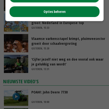
zorgen voor meer balans’
GISTEREN, 16:01
Opties beheren
Internationale vraag naar geitenzuivel blijft
groot: Nederland in Europese top
GISTEREN, 15:33
Vlaamse varkensstapel krimpt, pluimveesector
groeit door schaalvergroting
GISTEREN, 15:20
‘Cijfer jezelf niet weg en doe vooral ook waar
je gelukkig van wordt’
GISTEREN, 13:31
NIEUWSTE VIDEO'S
POAH!: John Deere 7730
GISTEREN, 10:00