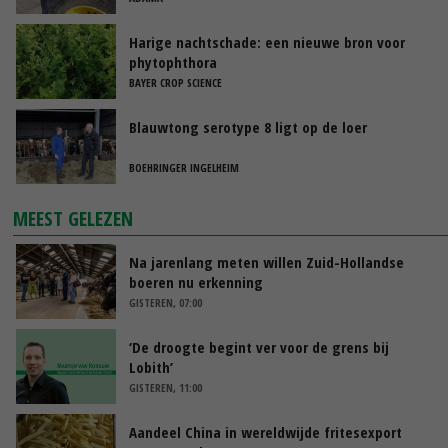
Harige nachtschade: een nieuwe bron voor
phytophthora
BAYER CROP SCIENCE
Blauwtong serotype 8 ligt op de loer
BOEHRINGER INGELHEIM
MEEST GELEZEN
Na jarenlang meten willen Zuid-Hollandse
boeren nu erkenning
GISTEREN, 07:00
‘De droogte begint ver voor de grens bij
Lobith’
GISTEREN, 11:00
Aandeel China in wereldwijde fritesexport