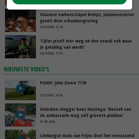
GISTEREN, 15:33
Vlaamse varkensstapel krimpt, pluimveesector
groeit door schaalvergroting
GISTEREN, 15:20
‘Cijfer jezelf niet weg en doe vooral ook waar
je gelukkig van wordt’
GISTEREN, 13:31
NIEUWSTE VIDEO'S
POAH!: John Deere 7730
GISTEREN, 10:00
Oekraïne-vlogger Kees Huizinga: ‘Bezoek van
de ambassade mag zelf groente plukken’
07-08-2026
Limburgse mais van Frijns doet het verrassend