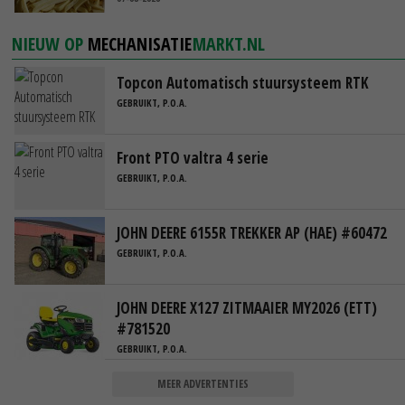
NIEUW OP
MECHANISATIE
MARKT.NL
Topcon Automatisch stuursysteem RTK
GEBRUIKT, P.O.A.
Front PTO valtra 4 serie
GEBRUIKT, P.O.A.
JOHN DEERE 6155R TREKKER AP (HAE) #60472
GEBRUIKT, P.O.A.
JOHN DEERE X127 ZITMAAIER MY2026 (ETT)
#781520
GEBRUIKT, P.O.A.
MEER ADVERTENTIES