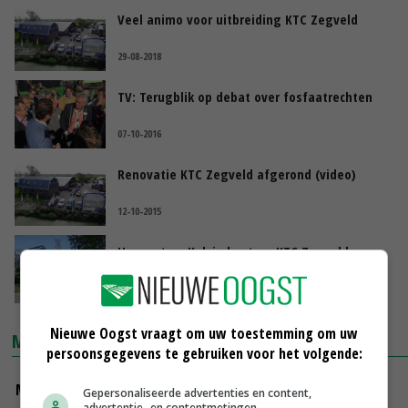
Veel animo voor uitbreiding KTC Zegveld
29-08-2018
TV: Terugblik op debat over fosfaatrechten
07-10-2016
Renovatie KTC Zegveld afgerond (video)
12-10-2015
Hagoort en Kok in bestuur KTC Zegveld
27-05-2015
Nieuwe Oogst vraagt om uw toestemming om uw
MARKTPRIJZEN
persoonsgegevens te gebruiken voor het volgende:
Magere melkpoeder
Gepersonaliseerde advertenties en content,
advertentie- en contentmetingen,