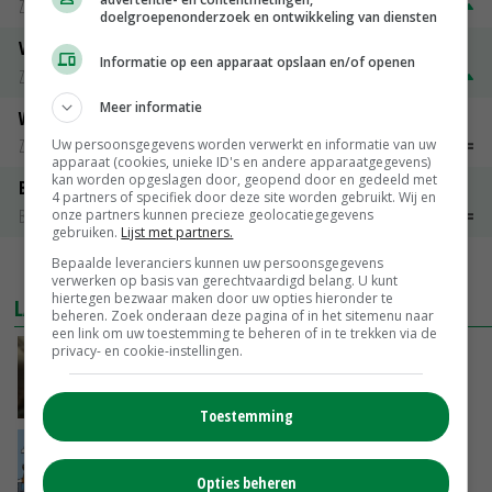
Zuivel weekprijzen
€ 269,00
€ 7,00
doelgroepenonderzoek en ontwikkeling van diensten
Volle melkpoeder
Informatie op een apparaat opslaan en/of openen
Zuivel weekprijzen
€ 345,00
€ 20,00
Meer informatie
Weipoeder
Zuivel weekprijzen
€ 134,00
€ 0,00
Uw persoonsgegevens worden verwerkt en informatie van uw
apparaat (cookies, unieke ID's en andere apparaatgegevens)
kan worden opgeslagen door, geopend door en gedeeld met
Boeren Gouda 12 kg
4 partners of specifiek door deze site worden gebruikt. Wij en
Boerenkaas
€ 6,05
€ 0,00
onze partners kunnen precieze geolocatiegegevens
gebruiken.
Lijst met partners.
Bepaalde leveranciers kunnen uw persoonsgegevens
MEER MARKTPRIJZEN
verwerken op basis van gerechtvaardigd belang. U kunt
hiertegen bezwaar maken door uw opties hieronder te
LAATSTE NIEUWS
beheren. Zoek onderaan deze pagina of in het sitemenu naar
een link om uw toestemming te beheren of in te trekken via de
privacy- en cookie-instellingen.
‘Samenwerking A-ware en Amalthea gaat
zorgen voor meer balans’
GISTEREN, 16:01
Toestemming
Internationale vraag naar geitenzuivel blijft
groot: Nederland in Europese top
Opties beheren