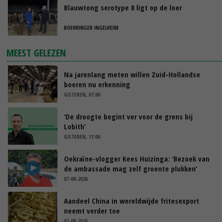
Blauwtong serotype 8 ligt op de loer
BOEHRINGER INGELHEIM
MEEST GELEZEN
Na jarenlang meten willen Zuid-Hollandse
boeren nu erkenning
GISTEREN, 07:00
‘De droogte begint ver voor de grens bij
Lobith’
GISTEREN, 11:00
Oekraïne-vlogger Kees Huizinga: ‘Bezoek van
de ambassade mag zelf groente plukken’
07-08-2026
Aandeel China in wereldwijde fritesexport
neemt verder toe
07-08-2026