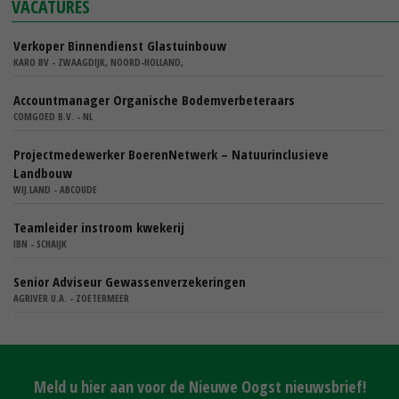
VACATURES
Verkoper Binnendienst Glastuinbouw
KARO BV - ZWAAGDIJK, NOORD-HOLLAND,
Accountmanager Organische Bodemverbeteraars
COMGOED B.V. - NL
Projectmedewerker BoerenNetwerk – Natuurinclusieve
Landbouw
WIJ.LAND - ABCOUDE
Teamleider instroom kwekerij
IBN - SCHAIJK
Senior Adviseur Gewassenverzekeringen
AGRIVER U.A. - ZOETERMEER
Meld u hier aan voor de Nieuwe Oogst nieuwsbrief!