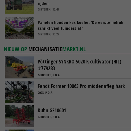
rijden
GISTEREN, 15:47
Panelen houden kas koeler: ‘De eerste indruk
schrikt veel tuinders af’
GISTEREN, 15:27
NIEUW OP
MECHANISATIE
MARKT.NL
Pöttinger SYNKRO 5020 K cultivator (HIL)
#779283
GEBRUIKT, P.O.A.
Fendt Former 10065 Pro middenafleg hark
2023, P.O.A.
Kuhn GF10601
GEBRUIKT, P.O.A.