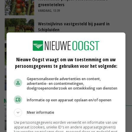
groentetelers
VANDAAG, 13:39
Westnijlvirus vastgesteld bij paard in
Schipluiden
VANDAAG, 13:04
Onderzoek: rantsoen van invloed op
wateropname koe
Nieuwe Oogst vraagt om uw toestemming om uw
VANDAAG, 12:37
persoonsgegevens te gebruiken voor het volgende:
ForFarmers profiteert van eerdere logistieke
Gepersonaliseerde advertenties en content,
investeringen bij droogte
advertentie- en contentmetingen,
VANDAAG, 12:02
doelgroepenonderzoek en ontwikkeling van diensten
NIEUWSTE VIDEO'S
Informatie op een apparaat opslaan en/of openen
Meer informatie
Koeien van enige drijvende boerderij ter
wereld zijn te koop
Uw persoonsgegevens worden verwerkt en informatie van uw
VANDAAG, 12:00
apparaat (cookies, unieke ID's en andere apparaatgegevens)
kan worden opgeslagen door, geopend door en gedeeld met