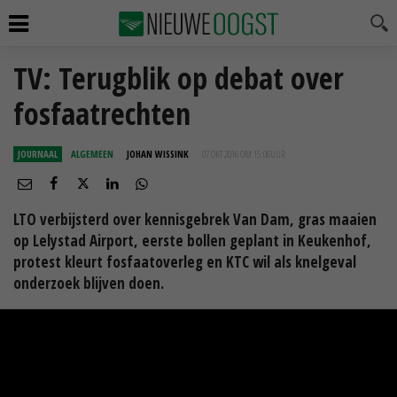
TV: Terugblik op debat over
fosfaatrechten
JOURNAAL
ALGEMEEN
JOHAN WISSINK
07 OKT 2016 OM 15:06
UUR
LTO verbijsterd over kennisgebrek Van Dam, gras maaien
op Lelystad Airport, eerste bollen geplant in Keukenhof,
protest kleurt fosfaatoverleg en KTC wil als knelgeval
onderzoek blijven doen.