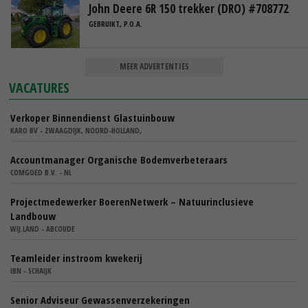
John Deere 6R 150 trekker (DRO) #708772
GEBRUIKT, P.O.A.
MEER ADVERTENTIES
VACATURES
Verkoper Binnendienst Glastuinbouw
KARO BV - ZWAAGDIJK, NOORD-HOLLAND,
Accountmanager Organische Bodemverbeteraars
COMGOED B.V. - NL
Projectmedewerker BoerenNetwerk – Natuurinclusieve
Landbouw
WIJ.LAND - ABCOUDE
Teamleider instroom kwekerij
IBN - SCHAIJK
Senior Adviseur Gewassenverzekeringen