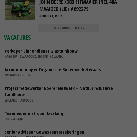
JOHN DEERE X380 ZITMAAIER INCL 48A
MAAIDEK (LIE) #692279
GEBRUIKT, P.O.A.
MEER ADVERTENTIES
VACATURES
Verkoper Binnendienst Glastuinbouw
KARO BV - ZWAAGDIJK, NOORD-HOLLAND,
Accountmanager Organische Bodemverbeteraars
COMGOED B.V. - NL
Projectmedewerker BoerenNetwerk – Natuurinclusieve
Landbouw
WIJ.LAND - ABCOUDE
Teamleider instroom kwekerij
IBN - SCHAIJK
Senior Adviseur Gewassenverzekeringen