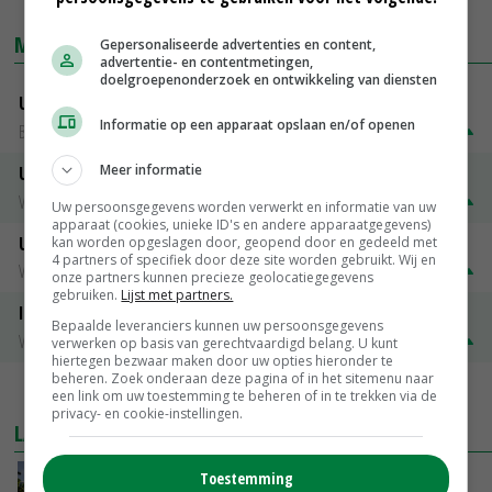
MARKTPRIJZEN
Gepersonaliseerde advertenties en content,
advertentie- en contentmetingen,
doelgroepenonderzoek en ontwikkeling van diensten
Uitbetaalprijs DCA BestPigletPrice
Informatie op een apparaat opslaan en/of openen
Biggen weekprijzen
€ 26,50
€ 0,50
Meer informatie
Uitbetaalprijs Compaxo
Vleesvarkens
€ 1,32
€ 0,10
Uw persoonsgegevens worden verwerkt en informatie van uw
apparaat (cookies, unieke ID's en andere apparaatgegevens)
Uitbetaalprijs Van Rooi Meat
kan worden opgeslagen door, geopend door en gedeeld met
4 partners of specifiek door deze site worden gebruikt. Wij en
Vleesvarkens
€ 1,25
€ 0,10
onze partners kunnen precieze geolocatiegegevens
gebruiken.
Lijst met partners.
ISN prijs Frankrijk
Bepaalde leveranciers kunnen uw persoonsgegevens
Vleesvarkens
€ 1,78
€ 0,06
verwerken op basis van gerechtvaardigd belang. U kunt
hiertegen bezwaar maken door uw opties hieronder te
beheren. Zoek onderaan deze pagina of in het sitemenu naar
MEER MARKTPRIJZEN
een link om uw toestemming te beheren of in te trekken via de
privacy- en cookie-instellingen.
LAATSTE NIEUWS
Toestemming
Kamervragen over onttrekkingsverbod,