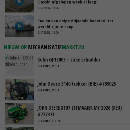
‘Bassin afgelopen week al leeg’
GISTEREN, 14:06
Koeien van enige drijvende boerderij ter
wereld zijn te koop
GISTEREN, 12:00
NIEUW OP
MECHANISATIE
MARKT.NL
Kuhn GF13003 T cirkelschudder
GEBRUIKT, P.O.A.
John Deere 3140 trekker (BIE) #783025
GEBRUIKT, P.O.A.
JOHN DEERE X107 ZITMAAIER MY 2026 (REU)
#777371
GEBRUIKT, € 3.395