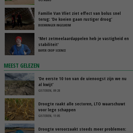
Familie Van Vliet ziet effect van bolus snel
terug: ‘De koeien gaan rustiger droog’
BOEHRINGER INGELHEIM
'Met zetmeelaardappelen heb je vastigheid en
stabiliteit'
BAYER CROP SCIENCE
MEEST GELEZEN
‘De eerste 10 ton van de uienoogst zijn we nu
al kwijt’
GISTEREN, 09:28
Droogte raakt alle sectoren, LTO waarschuwt
voor lege schappen
GISTEREN, 11:05
Droogte veroorzaakt steeds meer problemen: