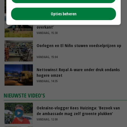
minister spreekt van ‘ondernemersrisico’
VANDAAG, 16:27
Opties beheren
‘Rendement van Krullvarkens komt van de
overkant’
VANDAAG, 15:30
Oorlogen en El Niño stuwen voedselprijzen op
VANDAAG, 15:04
Nettowinst Royal A-ware onder druk ondanks
hogere omzet
VANDAAG, 14:35
NIEUWSTE VIDEO'S
Oekraïne-vlogger Kees Huizinga: ‘Bezoek van
de ambassade mag zelf groente plukken’
VANDAAG, 12:00