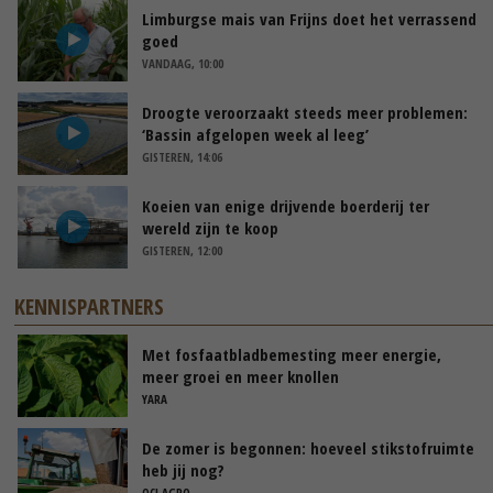
Limburgse mais van Frijns doet het verrassend
goed
VANDAAG, 10:00
Droogte veroorzaakt steeds meer problemen:
‘Bassin afgelopen week al leeg’
GISTEREN, 14:06
Koeien van enige drijvende boerderij ter
wereld zijn te koop
GISTEREN, 12:00
KENNISPARTNERS
Met fosfaatbladbemesting meer energie,
meer groei en meer knollen
YARA
De zomer is begonnen: hoeveel stikstofruimte
heb jij nog?
OCI AGRO