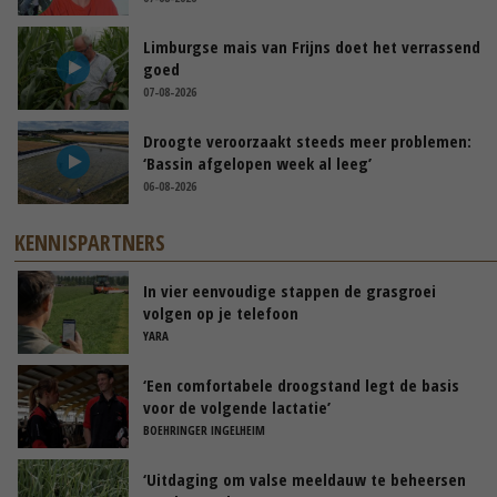
Limburgse mais van Frijns doet het verrassend
goed
07-08-2026
Droogte veroorzaakt steeds meer problemen:
‘Bassin afgelopen week al leeg’
06-08-2026
KENNISPARTNERS
In vier eenvoudige stappen de grasgroei
volgen op je telefoon
YARA
‘Een comfortabele droogstand legt de basis
voor de volgende lactatie’
BOEHRINGER INGELHEIM
‘Uitdaging om valse meeldauw te beheersen