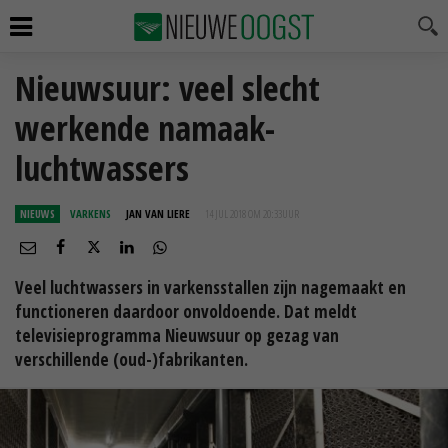
Nieuwsuur: veel slecht
werkende namaak-
luchtwassers
NIEUWS
VARKENS
JAN VAN LIERE
14 JUL 2018 OM 20:33
UUR
Veel luchtwassers in varkensstallen zijn nagemaakt en
functioneren daardoor onvoldoende. Dat meldt
televisieprogramma Nieuwsuur op gezag van
verschillende (oud-)fabrikanten.