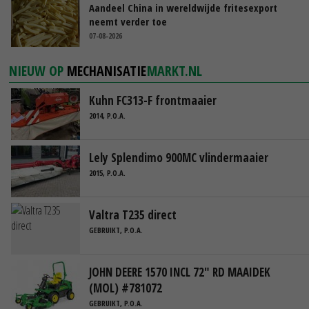
Aandeel China in wereldwijde fritesexport
neemt verder toe
07-08-2026
NIEUW OP
MECHANISATIE
MARKT.NL
Kuhn FC313-F frontmaaier
2014, P.O.A.
Lely Splendimo 900MC vlindermaaier
2015, P.O.A.
Valtra T235 direct
GEBRUIKT, P.O.A.
JOHN DEERE 1570 INCL 72" RD MAAIDEK
(MOL) #781072
GEBRUIKT, P.O.A.