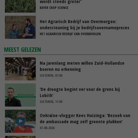
wordt steeds groter’
BAYER CROP SCIENCE
Het Agrarisch Bedrijf van Overmorgen:
ondersteuning bij je bedrijfsovernameproces
HET AGRARISCH BEDRIJF VAN OVERMORGEN
MEEST GELEZEN
Na jarenlang meten willen Zuid-Hollandse
boeren nu erkenning
GISTEREN, 07:00
‘De droogte begint ver voor de grens bij
Lobith’
GISTEREN, 11:00
Oekraïne-vlogger Kees Huizinga: ‘Bezoek van
de ambassade mag zelf groente plukken’
07-08-2026