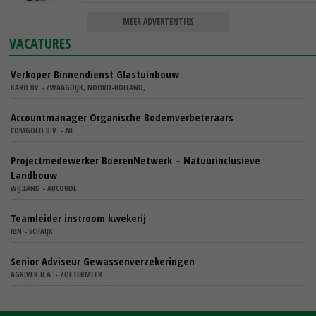
MEER ADVERTENTIES
VACATURES
Verkoper Binnendienst Glastuinbouw
KARO BV - ZWAAGDIJK, NOORD-HOLLAND,
Accountmanager Organische Bodemverbeteraars
COMGOED B.V. - NL
Projectmedewerker BoerenNetwerk – Natuurinclusieve
Landbouw
WIJ.LAND - ABCOUDE
Teamleider instroom kwekerij
IBN - SCHAIJK
Senior Adviseur Gewassenverzekeringen
AGRIVER U.A. - ZOETERMEER