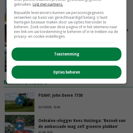
Internationale vraag naar geitenzuivel blijft
gebruiken.
Lijst met partners.
groot: Nederland in Europese top
Bepaalde leveranciers kunnen uw persoonsgegevens
GISTEREN, 15:33
verwerken op basis van gerechtvaardigd belang. U kunt
hiertegen bezwaar maken door uw opties hieronder te
beheren. Zoek onderaan deze pagina of in het sitemenu naar
Vlaamse varkensstapel krimpt, pluimveesector
een link om uw toestemming te beheren of in te trekken via de
groeit door schaalvergroting
privacy- en cookie-instellingen.
GISTEREN, 15:20
Toestemming
‘Cijfer jezelf niet weg en doe vooral ook waar
je gelukkig van wordt’
GISTEREN, 13:31
Opties beheren
NIEUWSTE VIDEO'S
POAH!: John Deere 7730
GISTEREN, 10:00
Oekraïne-vlogger Kees Huizinga: ‘Bezoek van
de ambassade mag zelf groente plukken’
07-08-2026