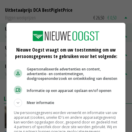
Uitbetaalprijs DCA BestPigletPrice
Biggen weekprijzen
€ 26,50
€ 0,50
Uitbetaalprijs Compaxo
Vleesvarkens
€ 1,32
€ 0,10
Uitbetaalprijs Van Rooi Meat
Nieuwe Oogst vraagt om uw toestemming om uw
Vleesvarkens
€ 1,25
€ 0,10
persoonsgegevens te gebruiken voor het volgende:
ISN prijs Frankrijk
Gepersonaliseerde advertenties en content,
Vleesvarkens
€ 1,78
€ 0,06
advertentie- en contentmetingen,
doelgroepenonderzoek en ontwikkeling van diensten
MEER MARKTPRIJZEN
Informatie op een apparaat opslaan en/of openen
LAATSTE NIEUWS
Meer informatie
‘Samenwerking A-ware en Amalthea gaat
Uw persoonsgegevens worden verwerkt en informatie van uw
zorgen voor meer balans’
apparaat (cookies, unieke ID's en andere apparaatgegevens)
kan worden opgeslagen door, geopend door en gedeeld met
GISTEREN, 16:01
4 partners of specifiek door deze site worden gebruikt. Wij en
onze partners kunnen precieze geolocatiegegevens