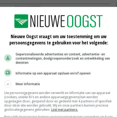
e
'Brouwgerst biedt kansen in vlakke
graanmarkt'
05-06-2018
er
Uienbewaarpool Agrifirm gemiddeld
Nieuwe Oogst vraagt om uw toestemming om uw
hoger dan marktprijs
persoonsgegevens te gebruiken voor het volgende:
18-05-2018
Gepersonaliseerde advertenties en content, advertentie- en
d
Agrifirm test variabele inzaai
contentmetingen, doelgroepenonderzoek en ontwikkeling van
suikerbieten
diensten
27-03-2018
Informatie op een apparaat opslaan en/of openen
Meer informatie
Uw persoonsgegevens worden verwerkt en informatie van uw apparaat
Scharreleieren maat 59
(cookies, unieke ID's en andere apparaatgegevens) kan worden
opgeslagen door, geopend door en gedeeld met 4 partners of specifiek
Barneveld
€ 12,00
€ 0,00
door deze site worden gebruikt. Wij en onze partners kunnen precieze
geolocatiegegevens gebruiken.
Lijst met partners.
Fritesgeschikt NL Du Be
Bepaalde leveranciers kunnen uw persoonsgegevens verwerken op basis