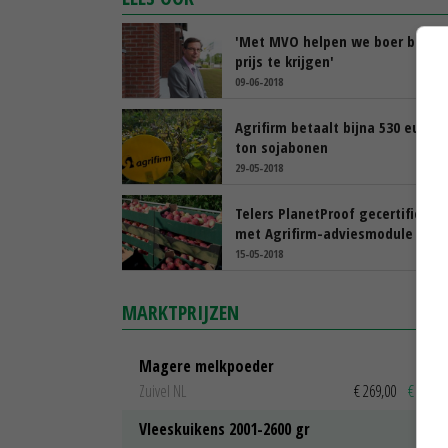
'Met MVO helpen we boer beter
prijs te krijgen'
09-06-2018
Agrifirm betaalt bijna 530 euro p
ton sojabonen
29-05-2018
Telers PlanetProof gecertificeer
met Agrifirm-adviesmodule
15-05-2018
MARKTPRIJZEN
Magere melkpoeder
Zuivel NL
€ 269,00
€ 7,00
Vleeskuikens 2001-2600 gr