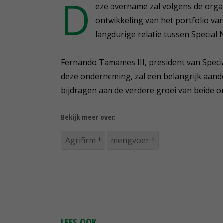
D
eze overname zal volgens de organ
ontwikkeling van het portfolio va
langdurige relatie tussen Special 
Fernando Tamames III, president van Specia
deze onderneming, zal een belangrijk aandeel
bijdragen aan de verdere groei van beide or
Bekijk meer over:
Agrifirm
mengvoer
LEES OOK