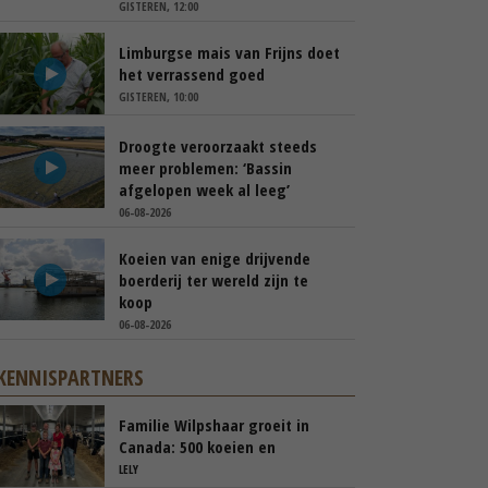
GISTEREN, 12:00
Limburgse mais van Frijns doet
het verrassend goed
GISTEREN, 10:00
Droogte veroorzaakt steeds
meer problemen: ‘Bassin
afgelopen week al leeg’
06-08-2026
Koeien van enige drijvende
boerderij ter wereld zijn te
koop
06-08-2026
KENNISPARTNERS
Familie Wilpshaar groeit in
Canada: 500 koeien en
robotmelken
LELY