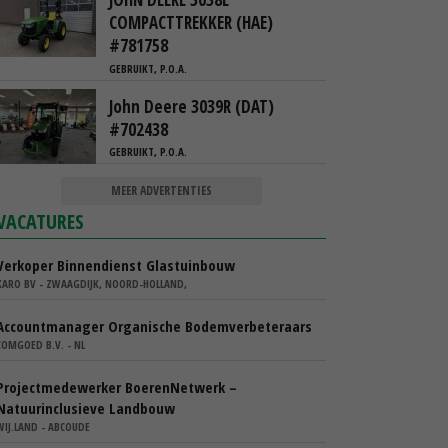
COMPACTTREKKER (HAE)
#781758
GEBRUIKT, P.O.A.
John Deere 3039R (DAT)
#702438
GEBRUIKT, P.O.A.
MEER ADVERTENTIES
VACATURES
Verkoper Binnendienst Glastuinbouw
KARO BV - ZWAAGDIJK, NOORD-HOLLAND,
Accountmanager Organische Bodemverbeteraars
COMGOED B.V. - NL
Projectmedewerker BoerenNetwerk –
Natuurinclusieve Landbouw
WIJ.LAND - ABCOUDE