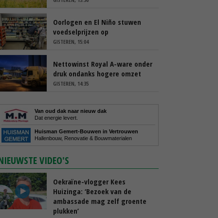
Oorlogen en El Niño stuwen
voedselprijzen op
GISTEREN, 15:04
Nettowinst Royal A-ware onder
druk ondanks hogere omzet
GISTEREN, 14:35
Van oud dak naar nieuw dak
Dat energie levert.
Huisman Gemert-Bouwen in Vertrouwen
Hallenbouw, Renovatie & Bouwmaterialen
NIEUWSTE VIDEO'S
Oekraïne-vlogger Kees
Huizinga: ‘Bezoek van de
ambassade mag zelf groente
plukken’