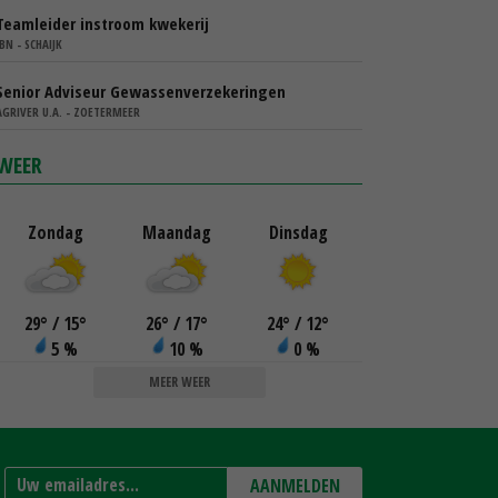
Teamleider instroom kwekerij
IBN - SCHAIJK
Senior Adviseur Gewassenverzekeringen
AGRIVER U.A. - ZOETERMEER
WEER
Zondag
Maandag
Dinsdag
29
°
/ 15
°
26
°
/ 17
°
24
°
/ 12
°
5 %
10 %
0 %
MEER WEER
AANMELDEN