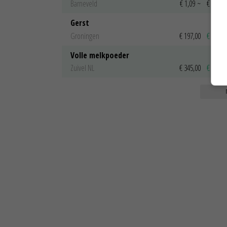
Barneveld
€ 1,09
~
€ 1,11
Gerst
Groningen
€ 197,00
€ 2,00
Volle melkpoeder
Zuivel NL
€ 345,00
€ 20,00