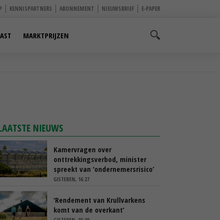
P
KENNISPARTNERS
ABONNEMENT
NIEUWSBRIEF
E-PAPER
AST
MARKTPRIJZEN
LAATSTE NIEUWS
Kamervragen over
onttrekkingsverbod, minister
spreekt van ‘ondernemersrisico’
GISTEREN, 16:27
‘Rendement van Krullvarkens
komt van de overkant’
GISTEREN, 15:30