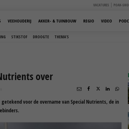
VACATURES
POAH-SHO
S
VEEHOUDERIJ
AKKER- & TUINBOUW
REGIO
VIDEO
PODC
ING
STIKSTOF
DROOGTE
THEMA'S
Nutrients over
UR
 getekend voor de overname van Special Nutrients, de in
ebinders.