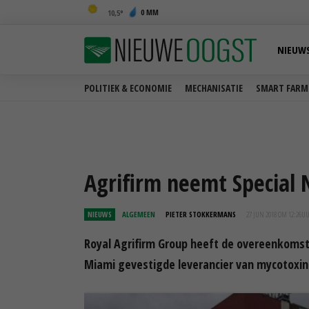
0 MM
10,5
NIEUW
POLITIEK & ECONOMIE
MECHANISATIE
SMART FARM
Agrifirm neemt Special 
NIEUWS
ALGEMEEN
PIETER STOKKERMANS
27 JUN 2018 OM 12:26
U
Royal Agrifirm Group heeft de overeenkomst
Miami gevestigde leverancier van mycotoxin