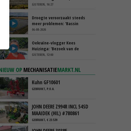
spreekt van ‘ondernemersrisico’
GISTEREN, 16:27
Droogte veroorzaakt steeds
meer problemen: ‘Bassin
afgelopen week al leeg’
06-08-2026
Oekraïne-vlogger Kees
Huizinga: ‘Bezoek van de
ambassade mag zelf groente
GISTEREN, 12:00
plukken’
NIEUW OP
MECHANISATIE
MARKT.NL
Kuhn GF10601
GEBRUIKT, P.O.A.
JOHN DEERE Z994R INCL 54SD
MAAIDEK (HIL) #780861
GEBRUIKT, € 23.539
JOHN DEERE 3038E