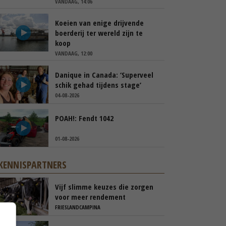
VANDAAG, 14:06
Koeien van enige drijvende
boerderij ter wereld zijn te
koop
VANDAAG, 12:00
Danique in Canada: ‘Superveel
schik gehad tijdens stage’
04-08-2026
POAH!: Fendt 1042
01-08-2026
KENNISPARTNERS
Vijf slimme keuzes die zorgen
voor meer rendement
FRIESLANDCAMPINA