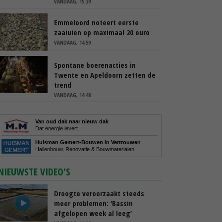
VANDAAG, 15:29
Emmeloord noteert eerste
zaaiuien op maximaal 20 euro
VANDAAG, 14:59
Spontane boerenacties in
Twente en Apeldoorn zetten de
trend
VANDAAG, 14:48
Van oud dak naar nieuw dak
Dat energie levert.
Huisman Gemert-Bouwen in Vertrouwen
Hallenbouw, Renovatie & Bouwmaterialen
NIEUWSTE VIDEO'S
Droogte veroorzaakt steeds
meer problemen: ‘Bassin
afgelopen week al leeg’