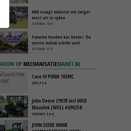
BBB vraagt minister om langer
mest uit te rijden
GISTEREN, 15:47
Panelen houden kas koeler: ‘De
eerste indruk schrikt veel
tuinders af’
GISTEREN, 15:27
NIEUW OP
MECHANISATIE
MARKT.NL
Case IH PUMA 165MC
2019, P.O.A.
John Deere Z997R incl 60SD
Maaidek (WOL) #690258
GEBRUIKT, P.O.A.
JOHN DEERE 4066R