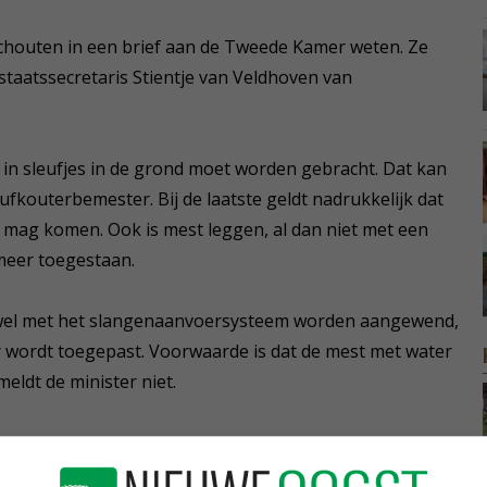
Schouten in een brief aan de Tweede Kamer weten. Ze
staatssecretaris Stientje van Veldhoven van
 in sleufjes in de grond moet worden gebracht. Dat kan
fkouterbemester. Bij de laatste geldt nadrukkelijk dat
s mag komen. Ook is mest leggen, al dan niet met een
 meer toegestaan.
g wel met het slangenaanvoersysteem worden aangewend,
 wordt toegepast. Voorwaarde is dat de mest met water
eldt de minister niet.
 ingaan, maar dat is uitgesteld omdat er onvoldoende