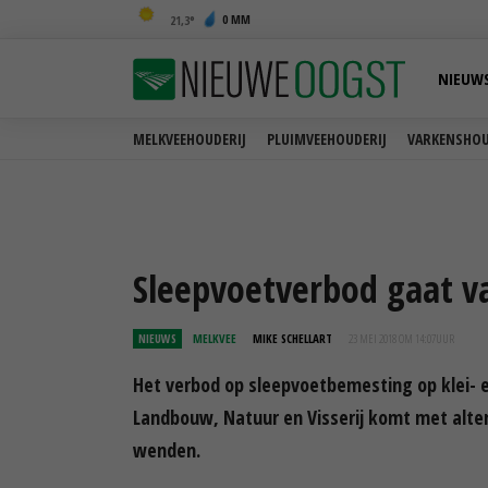
0 MM
21,3
NIEUW
MELKVEEHOUDERIJ
PLUIMVEEHOUDERIJ
VARKENSHOU
Sleepvoetverbod gaat v
NIEUWS
MELKVEE
MIKE SCHELLART
23 MEI 2018 OM 14:07
UUR
Het verbod op sleepvoetbemesting op klei- e
Landbouw, Natuur en Visserij komt met alte
wenden.