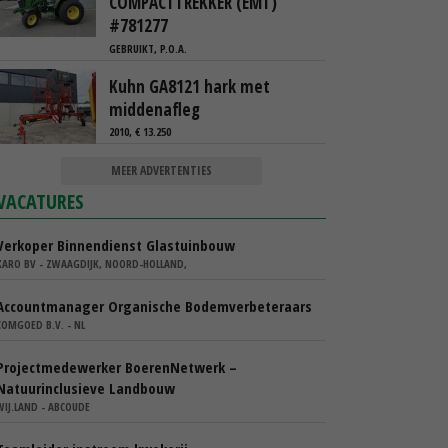
COMPACTTREKKER (EMT)
#781277
GEBRUIKT, P.O.A.
Kuhn GA8121 hark met
middenafleg
2010, € 13.250
MEER ADVERTENTIES
VACATURES
Verkoper Binnendienst Glastuinbouw
KARO BV - ZWAAGDIJK, NOORD-HOLLAND,
Accountmanager Organische Bodemverbeteraars
COMGOED B.V. - NL
Projectmedewerker BoerenNetwerk –
Natuurinclusieve Landbouw
WIJ.LAND - ABCOUDE