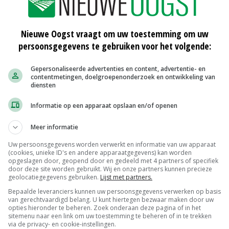
rdere alternatieven ontwikkeld', aldus Schouten die ze
nzelfde reductie van de ammoniakemissie als de in de
Nieuwe Oogst vraagt om uw toestemming om uw
rijfmest in de grond te brengen.'
persoonsgegevens te gebruiken voor het volgende:
 nog wel worden geborgd. 'De emissiearme toepassing
Gepersonaliseerde advertenties en content, advertentie- en
contentmetingen, doelgroepenonderzoek en ontwikkeling van
 op het oog worden beoordeeld. Het is noodzakelijk dat
diensten
ke borgingstechnieken de sector voor deze
Informatie op een apparaat opslaan en/of openen
 alle alternatieven controleerbaar en dus handhaafbaar
Meer informatie
Uw persoonsgegevens worden verwerkt en informatie van uw apparaat
g van 1 januari 2019. De invoering zal ook plaatsvinden
(cookies, unieke ID's en andere apparaatgegevens) kan worden
opgeslagen door, geopend door en gedeeld met 4 partners of specifiek
zijn. In dat geval zullen dan alleen de wél
door deze site worden gebruikt. Wij en onze partners kunnen precieze
geolocatiegegevens gebruiken.
Lijst met partners.
oerd, meldt Schouten.
Bepaalde leveranciers kunnen uw persoonsgegevens verwerken op basis
van gerechtvaardigd belang. U kunt hiertegen bezwaar maken door uw
opties hieronder te beheren. Zoek onderaan deze pagina of in het
sitemenu naar een link om uw toestemming te beheren of in te trekken
rogramma Aanpak Stikstof (PAS). Doel is om bij te dragen
via de privacy- en cookie-instellingen.