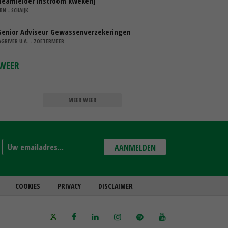
Teamleider instroom kwekerij
IBN - SCHAIJK
Senior Adviseur Gewassenverzekeringen
AGRIVER U.A. - ZOETERMEER
WEER
MEER WEER
AANMELDEN
COOKIES
PRIVACY
DISCLAIMER