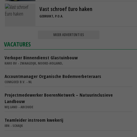
Vast schroef Euro haken
GEBRUIKT, P.O.A.
MEER ADVERTENTIES
VACATURES
Verkoper Binnendienst Glastuinbouw
KARO BV - ZWAAGDIJK, NOORD-HOLLAND,
Accountmanager Organische Bodemverbeteraars
COMGOED B.V. - NL
Projectmedewerker BoerenNetwerk – Natuurinclusieve
Landbouw
WIJ.LAND - ABCOUDE
Teamleider instroom kwekerij
IBN - SCHAIJK