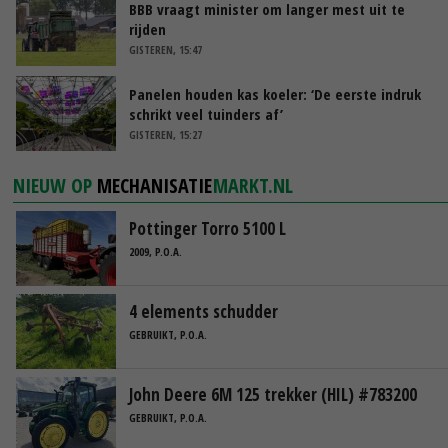
BBB vraagt minister om langer mest uit te
rijden
GISTEREN, 15:47
Panelen houden kas koeler: ‘De eerste indruk
schrikt veel tuinders af’
GISTEREN, 15:27
NIEUW OP
MECHANISATIE
MARKT.NL
Pottinger Torro 5100 L
2009, P.O.A.
4 elements schudder
GEBRUIKT, P.O.A.
John Deere 6M 125 trekker (HIL) #783200
GEBRUIKT, P.O.A.