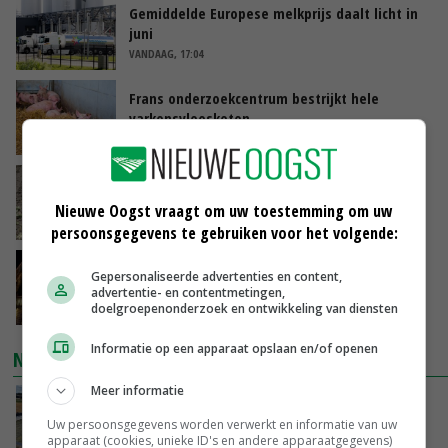
Gemiddelde Europese melkprijs daalt licht in
juni
VANDAAG, 17:04
Frans onderzoekcentrum bestrijkt hele
varkensvleesketen
VANDAAG, 15:29
Emmeloord noteert eerste zaaiuien op
maximaal 20 euro
Nieuwe Oogst vraagt om uw toestemming om uw
VANDAAG, 14:59
persoonsgegevens te gebruiken voor het volgende:
Spontane boerenacties in Twente en
Gepersonaliseerde advertenties en content,
Apeldoorn zetten de trend
advertentie- en contentmetingen,
doelgroepenonderzoek en ontwikkeling van diensten
VANDAAG, 14:48
Informatie op een apparaat opslaan en/of openen
NIEUWSTE VIDEO'S
Meer informatie
Droogte veroorzaakt steeds meer problemen:
‘Bassin afgelopen week al leeg’
Uw persoonsgegevens worden verwerkt en informatie van uw
apparaat (cookies, unieke ID's en andere apparaatgegevens)
VANDAAG, 14:06