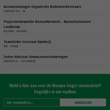
Accountmanager Organische Bodemverbeteraars
COMGOED B.V. - NL
Projectmedewerker BoerenNetwerk – Natuurinclusieve
Landbouw
WIJ.LAND - ABCOUDE
Teamleider instroom kwekerij
IBN - SCHAIJK
Senior Adviseur Gewassenverzekeringen
AGRIVER U.A. - ZOETERMEER
Meld u hier aan voor de Nieuwe Oogst nieuwsbrief!
Dagelijks in uw mailbox
AANMELDEN