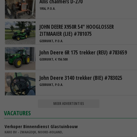
Allis chalmers D-270
1956, P.O.A.
JOHN DEERE X950R 54" HOOGLOSSER
ZITMAAIER (LIE) #781075
GEBRUIKT, P.O.A.
John Deere 6R 175 trekker (REU) #783659
GEBRUIKT, € 156.500
John Deere 3140 trekker (BIE) #783025
GEBRUIKT, P.O.A.
MEER ADVERTENTIES
VACATURES
Verkoper Binnendienst Glastuinbouw
KARO BV - ZWAAGDIJK, NOORD-HOLLAND,