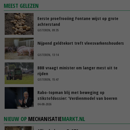
MEEST GELEZEN
Eerste proefrooiing Fontane wijst op grote
achterstand
GISTEREN, 09:35
Nijpend geldtekort treft vleesvarkenshouders
GISTEREN, 13:14
BBB vraagt minister om langer mest uit te
rijden
GISTEREN, 15:47
Rabo-topman blij met beweging op
stikstofdossier: ‘Verdienmodel van boeren
blijft cruciaal’
04-08-2026
NIEUW OP
MECHANISATIE
MARKT.NL