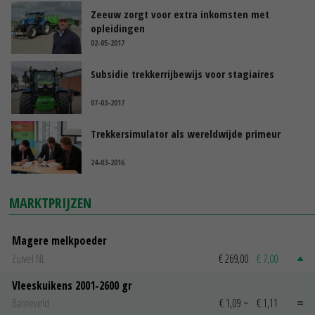
Zeeuw zorgt voor extra inkomsten met
opleidingen
02-05-2017
Subsidie trekkerrijbewijs voor stagiaires
07-03-2017
Trekkersimulator als wereldwijde primeur
24-03-2016
MARKTPRIJZEN
Magere melkpoeder
Zuivel NL
€ 269,00
€ 7,00
Vleeskuikens 2001-2600 gr
Barneveld
€ 1,09
~
€ 1,11