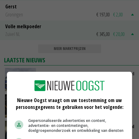
Gerst
Groningen
€ 197,00
€ 2,00
Volle melkpoeder
Zuivel NL
€ 345,00
€ 20,00
MEER MARKTPRIJZEN
LAATSTE NIEUWS
ForFarmers groeit verder en ziet marktaandeel
toenemen
VANDAAG, 07:43
Nieuwe Oogst vraagt om uw toestemming om uw
Zalmkweker wil ‘standaard neerzetten die als
voorbeeld kan dienen voor sector’
persoonsgegevens te gebruiken voor het volgende:
VANDAAG, 06:21
Gepersonaliseerde advertenties en content,
advertentie- en contentmetingen,
Jan Vernooij stopt bij Vee&Logistiek Nederland
doelgroepenonderzoek en ontwikkeling van diensten
VANDAAG, 06:00