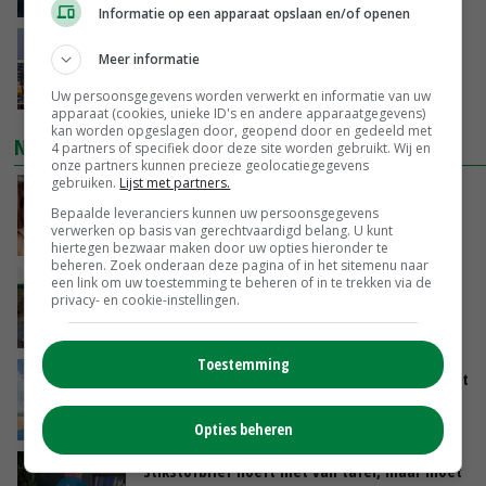
Informatie op een apparaat opslaan en/of openen
China scherpt importeisen voor pootgoed aan
Meer informatie
vanwege zebrachipbacterie
GISTEREN, 16:25
Uw persoonsgegevens worden verwerkt en informatie van uw
apparaat (cookies, unieke ID's en andere apparaatgegevens)
kan worden opgeslagen door, geopend door en gedeeld met
NIEUWSTE VIDEO'S
4 partners of specifiek door deze site worden gebruikt. Wij en
onze partners kunnen precieze geolocatiegegevens
gebruiken.
Lijst met partners.
Danique in Canada: ‘Superveel schik gehad
Bepaalde leveranciers kunnen uw persoonsgegevens
tijdens stage’
verwerken op basis van gerechtvaardigd belang. U kunt
04-08-2026
hiertegen bezwaar maken door uw opties hieronder te
beheren. Zoek onderaan deze pagina of in het sitemenu naar
een link om uw toestemming te beheren of in te trekken via de
POAH!: Fendt 1042
privacy- en cookie-instellingen.
01-08-2026
Toestemming
Oekraïne-vlogger Kees Huizinga: ‘Tarwe wordt
geperst, koeien hebben stro nodig’
31-07-2026
Opties beheren
‘Stikstofbrief hoeft niet van tafel, maar moet