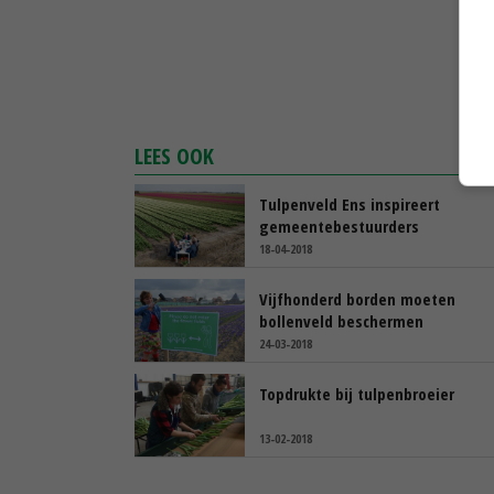
LEES OOK
Tulpenveld Ens inspireert
gemeentebestuurders
18-04-2018
Vijfhonderd borden moeten
bollenveld beschermen
24-03-2018
Topdrukte bij tulpenbroeier
13-02-2018