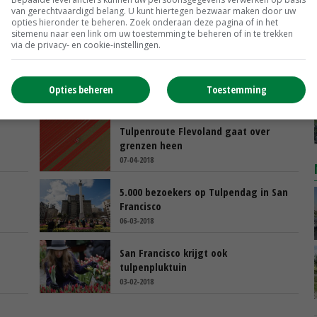
van gerechtvaardigd belang. U kunt hiertegen bezwaar maken door uw
opties hieronder te beheren. Zoek onderaan deze pagina of in het
sitemenu naar een link om uw toestemming te beheren of in te trekken
via de privacy- en cookie-instellingen.
Opties beheren
Toestemming
Tulpenroute Flevoland gaat over
grenzen heen
07-04-2018
5.000 bezoekers op Tulpendag in San
Francisco
06-03-2018
San Francisco krijgt ook
tulpenpluktuin
03-02-2018