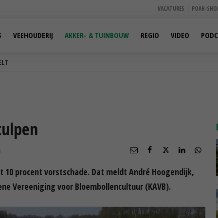
VACATURES
POAH-SHO
S
VEEHOUDERIJ
AKKER- & TUINBOUW
REGIO
VIDEO
PODC
ELT
tulpen
R
t 10 procent vorstschade. Dat meldt André Hoogendijk,
ene Vereeniging voor Bloembollencultuur (KAVB).