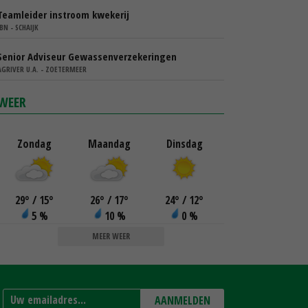
Teamleider instroom kwekerij
IBN - SCHAIJK
Senior Adviseur Gewassenverzekeringen
AGRIVER U.A. - ZOETERMEER
WEER
Zondag
Maandag
Dinsdag
29
°
/ 15
°
26
°
/ 17
°
24
°
/ 12
°
5 %
10 %
0 %
MEER WEER
AANMELDEN