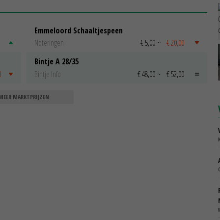
Emmeloord Schaaltjespeen
Noteringen
€ 5,00
~
€ 20,00
Bintje A 28/35
0
Bintje Info
€ 48,00
~
€ 52,00
MEER MARKTPRIJZEN