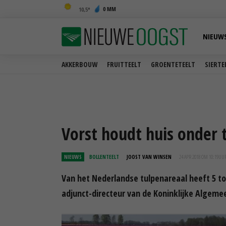
0 MM
10,5
NIEUW
AKKERBOUW
FRUITTEELT
GROENTETEELT
SIERTE
Vorst houdt huis onder 
NIEUWS
BOLLENTEELT
JOOST VAN WINSEN
24 APR 2018 OM 10:19
UU
Van het Nederlandse tulpenareaal heeft 5 to
adjunct-directeur van de Koninklijke Algeme