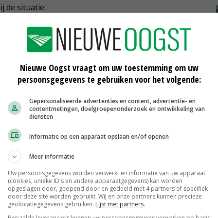
 de situatie.
re tulpen geteeld. Het areaal is dit seizoen met 7
orgaande seizoen. Volgens Smit valt zeker zo'n 10
Het aanbod is dus kleiner dan in het afgelopen seizoen.'
Nieuwe Oogst vraagt om uw toestemming om uw
persoonsgegevens te gebruiken voor het volgende:
Gepersonaliseerde advertenties en content, advertentie- en
e schade in prijs zullen stijgen. 'Grosso modo is het
contentmetingen, doelgroepenonderzoek en ontwikkeling van
or telers die zwaar zijn getroffen.' Bollentelers kunnen
diensten
valt net zoals hagel en wateroverlast onder de brede
Informatie op een apparaat opslaan en/of openen
ecteur van Vereinigte Hagel. Volgens hem hebben weinig
Meer informatie
Uw persoonsgegevens worden verwerkt en informatie van uw apparaat
(cookies, unieke ID's en andere apparaatgegevens) kan worden
opgeslagen door, geopend door en gedeeld met 4 partners of specifiek
door deze site worden gebruikt. Wij en onze partners kunnen precieze
geolocatiegegevens gebruiken.
Lijst met partners.
Bepaalde leveranciers kunnen uw persoonsgegevens verwerken op basis