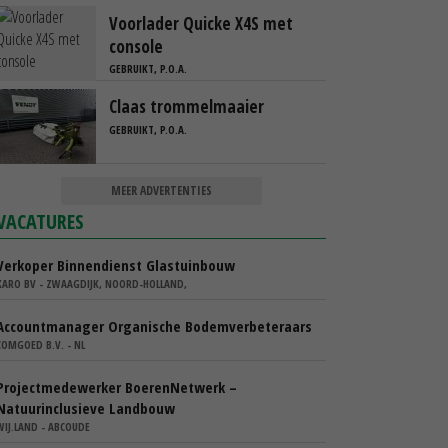
Voorlader Quicke X4S met
console
GEBRUIKT, P.O.A.
Claas trommelmaaier
GEBRUIKT, P.O.A.
MEER ADVERTENTIES
VACATURES
Verkoper Binnendienst Glastuinbouw
KARO BV - ZWAAGDIJK, NOORD-HOLLAND,
Accountmanager Organische Bodemverbeteraars
COMGOED B.V. - NL
Projectmedewerker BoerenNetwerk –
Natuurinclusieve Landbouw
WIJ.LAND - ABCOUDE