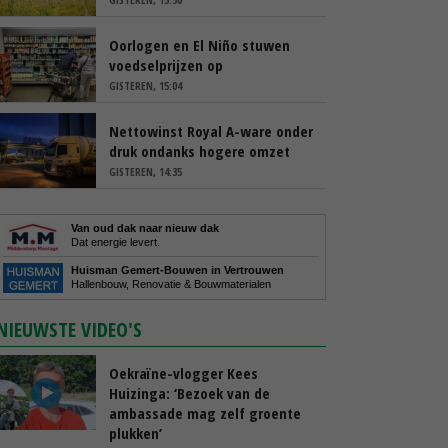
Oorlogen en El Niño stuwen
voedselprijzen op
GISTEREN, 15:04
Nettowinst Royal A-ware onder
druk ondanks hogere omzet
GISTEREN, 14:35
Van oud dak naar nieuw dak
Dat energie levert.
Huisman Gemert-Bouwen in Vertrouwen
Hallenbouw, Renovatie & Bouwmaterialen
NIEUWSTE VIDEO'S
Oekraïne-vlogger Kees
Huizinga: ‘Bezoek van de
ambassade mag zelf groente
plukken’