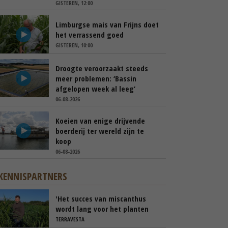
GISTEREN, 12:00
Limburgse mais van Frijns doet
het verrassend goed
GISTEREN, 10:00
Droogte veroorzaakt steeds
meer problemen: ‘Bassin
afgelopen week al leeg’
06-08-2026
Koeien van enige drijvende
boerderij ter wereld zijn te
koop
06-08-2026
KENNISPARTNERS
'Het succes van miscanthus
wordt lang voor het planten
beslist'
TERRAVESTA