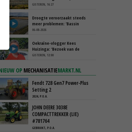
spreekt van ‘ondernemersrisico’
GISTEREN, 16:27
Droogte veroorzaakt steeds
meer problemen: ‘Bassin
afgelopen week al leeg’
06-08-2026
Oekraïne-vlogger Kees
Huizinga: ‘Bezoek van de
ambassade mag zelf groente
GISTEREN, 12:00
plukken’
NIEUW OP
MECHANISATIE
MARKT.NL
Fendt 728 Gen7 Power-Plus
Setting 2
2024, P.O.A.
JOHN DEERE 3038E
COMPACTTREKKER (LIE)
#781764
GEBRUIKT, P.O.A.