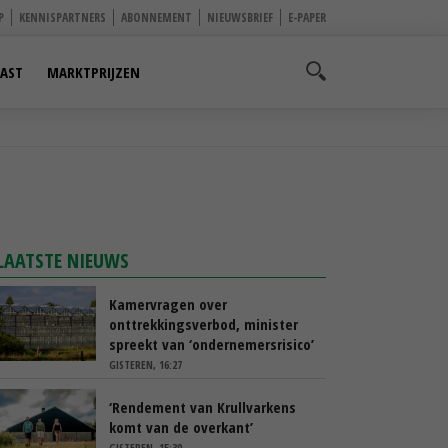
P
KENNISPARTNERS
ABONNEMENT
NIEUWSBRIEF
E-PAPER
AST
MARKTPRIJZEN
LAATSTE NIEUWS
Kamervragen over
onttrekkingsverbod, minister
spreekt van ‘ondernemersrisico’
GISTEREN, 16:27
‘Rendement van Krullvarkens
komt van de overkant’
GISTEREN, 15:30