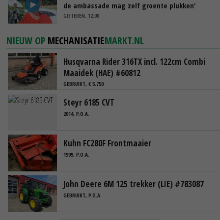
de ambassade mag zelf groente plukken’
GISTEREN, 12:00
NIEUW OP
MECHANISATIE
MARKT.NL
Husqvarna Rider 316TX incl. 122cm Combi
Maaidek (HAE) #60812
GEBRUIKT, € 5.750
Steyr 6185 CVT
2014, P.O.A.
Kuhn FC280F Frontmaaier
1999, P.O.A.
John Deere 6M 125 trekker (LIE) #783087
GEBRUIKT, P.O.A.