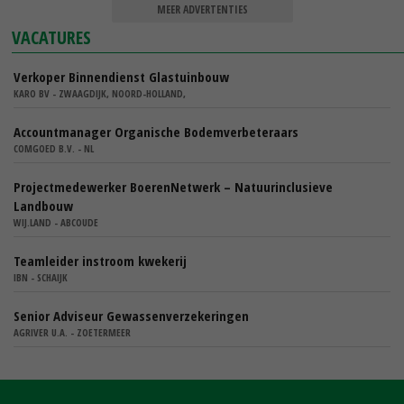
MEER ADVERTENTIES
VACATURES
Verkoper Binnendienst Glastuinbouw
KARO BV - ZWAAGDIJK, NOORD-HOLLAND,
Accountmanager Organische Bodemverbeteraars
COMGOED B.V. - NL
Projectmedewerker BoerenNetwerk – Natuurinclusieve
Landbouw
WIJ.LAND - ABCOUDE
Teamleider instroom kwekerij
IBN - SCHAIJK
Senior Adviseur Gewassenverzekeringen
AGRIVER U.A. - ZOETERMEER