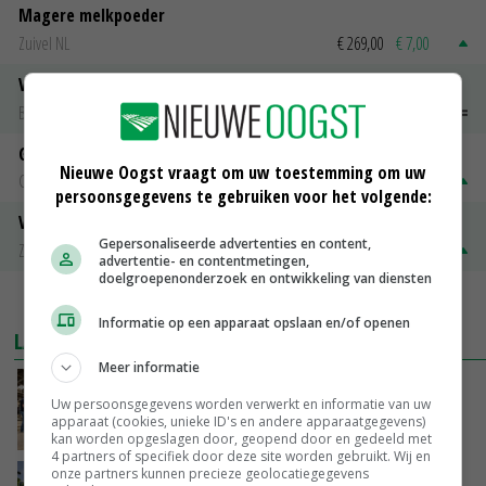
Magere melkpoeder
Zuivel NL
€ 269,00
€ 7,00
Vleeskuikens 2001-2600 gr
Barneveld
€ 1,09
~
€ 1,11
Gerst
Nieuwe Oogst vraagt om uw toestemming om uw
Groningen
€ 197,00
€ 2,00
persoonsgegevens te gebruiken voor het volgende:
Volle melkpoeder
Gepersonaliseerde advertenties en content,
Zuivel NL
€ 345,00
€ 20,00
advertentie- en contentmetingen,
doelgroepenonderzoek en ontwikkeling van diensten
MEER MARKTPRIJZEN
Informatie op een apparaat opslaan en/of openen
LAATSTE NIEUWS
Meer informatie
Na jarenlang meten willen Zuid-Hollandse
Uw persoonsgegevens worden verwerkt en informatie van uw
boeren nu erkenning
apparaat (cookies, unieke ID's en andere apparaatgegevens)
VANDAAG, 07:00
kan worden opgeslagen door, geopend door en gedeeld met
4 partners of specifiek door deze site worden gebruikt. Wij en
onze partners kunnen precieze geolocatiegegevens
Kamervragen over onttrekkingsverbod,