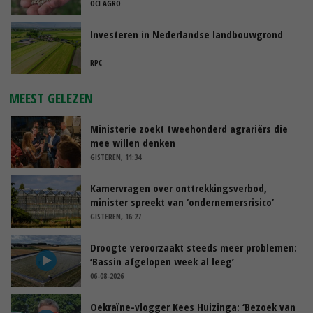
OCI AGRO
Investeren in Nederlandse landbouwgrond
RPC
MEEST GELEZEN
Ministerie zoekt tweehonderd agrariërs die
mee willen denken
GISTEREN, 11:34
Kamervragen over onttrekkingsverbod,
minister spreekt van ‘ondernemersrisico’
GISTEREN, 16:27
Droogte veroorzaakt steeds meer problemen:
‘Bassin afgelopen week al leeg’
06-08-2026
Oekraïne-vlogger Kees Huizinga: ‘Bezoek van