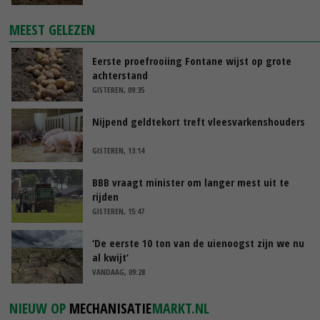
MEEST GELEZEN
Eerste proefrooiing Fontane wijst op grote
achterstand
GISTEREN, 09:35
Nijpend geldtekort treft vleesvarkenshouders
GISTEREN, 13:14
BBB vraagt minister om langer mest uit te
rijden
GISTEREN, 15:47
‘De eerste 10 ton van de uienoogst zijn we nu
al kwijt’
VANDAAG, 09:28
NIEUW OP
MECHANISATIE
MARKT.NL