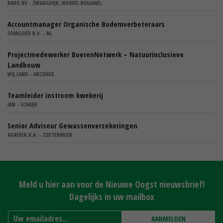
KARO BV - ZWAAGDIJK, NOORD-HOLLAND,
Accountmanager Organische Bodemverbeteraars
COMGOED B.V. - NL
Projectmedewerker BoerenNetwerk – Natuurinclusieve
Landbouw
WIJ.LAND - ABCOUDE
Teamleider instroom kwekerij
IBN - SCHAIJK
Senior Adviseur Gewassenverzekeringen
AGRIVER U.A. - ZOETERMEER
Meld u hier aan voor de Nieuwe Oogst nieuwsbrief!
Dagelijks in uw mailbox
AANMELDEN