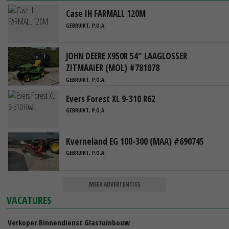
Case IH FARMALL 120M
GEBRUIKT, P.O.A.
JOHN DEERE X950R 54" LAAGLOSSER
ZITMAAIER (MOL) #781078
GEBRUIKT, P.O.A.
Evers Forest XL 9-310 R62
GEBRUIKT, P.O.A.
Kverneland EG 100-300 (MAA) #690745
GEBRUIKT, P.O.A.
MEER ADVERTENTIES
VACATURES
Verkoper Binnendienst Glastuinbouw