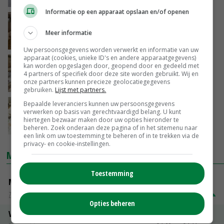
Informatie op een apparaat opslaan en/of openen
Gelderland wil groeistop tot 2021
Meer informatie
06-12-2017
Uw persoonsgegevens worden verwerkt en informatie van uw
apparaat (cookies, unieke ID's en andere apparaatgegevens)
Gelderse groeistop terug naar tekentafel
kan worden opgeslagen door, geopend door en gedeeld met
4 partners of specifiek door deze site worden gebruikt. Wij en
onze partners kunnen precieze geolocatiegegevens
30-11-2017
gebruiken.
Lijst met partners.
Bepaalde leveranciers kunnen uw persoonsgegevens
Grote verschillen geitensaldo
verwerken op basis van gerechtvaardigd belang. U kunt
hiertegen bezwaar maken door uw opties hieronder te
28-11-2017
beheren. Zoek onderaan deze pagina of in het sitemenu naar
een link om uw toestemming te beheren of in te trekken via de
privacy- en cookie-instellingen.
MARKTPRIJZEN
Toestemming
Magere melkpoeder
Zuivel NL
€ 269,00
€ 7,00
Opties beheren
Vleeskuikens 2001-2600 gr