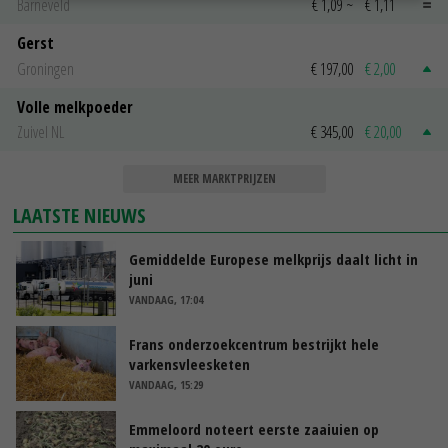
Barneveld
€ 1,09
~
€ 1,11
Gerst
Groningen
€ 197,00
€ 2,00
Volle melkpoeder
Zuivel NL
€ 345,00
€ 20,00
MEER MARKTPRIJZEN
LAATSTE NIEUWS
Gemiddelde Europese melkprijs daalt licht in
juni
VANDAAG, 17:04
Frans onderzoekcentrum bestrijkt hele
varkensvleesketen
VANDAAG, 15:29
Emmeloord noteert eerste zaaiuien op