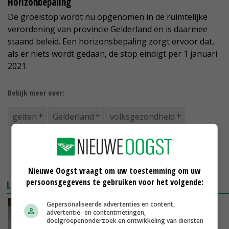
Horizonbepaling
De groeistop wordt nu opgenomen in de ruimtelijke
verordening van provincie Gelderland en is daarmee
staand beleid. Een horizonsbepaling zorgt ervoor dat,
als er niets wordt gedaan, de stop eindigt per 1 januari
2021.
Bekijk meer over:
geiten
Gelderland
volksgezondheid
Nieuwe Oogst vraagt om uw toestemming om uw
persoonsgegevens te gebruiken voor het volgende:
LEES OOK
Gepersonaliseerde advertenties en content,
Eerste bevindingen geit en gezondheid
advertentie- en contentmetingen,
komend jaar
doelgroepenonderzoek en ontwikkeling van diensten
06-12-2017