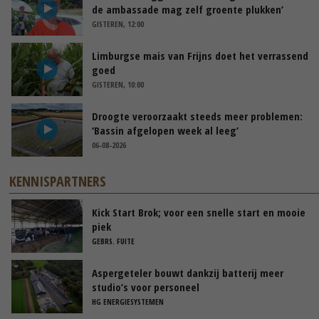
de ambassade mag zelf groente plukken’
GISTEREN, 12:00
Limburgse mais van Frijns doet het verrassend
goed
GISTEREN, 10:00
Droogte veroorzaakt steeds meer problemen:
‘Bassin afgelopen week al leeg’
06-08-2026
KENNISPARTNERS
Kick Start Brok; voor een snelle start en mooie
piek
GEBRS. FUITE
Aspergeteler bouwt dankzij batterij meer
studio’s voor personeel
HG ENERGIESYSTEMEN