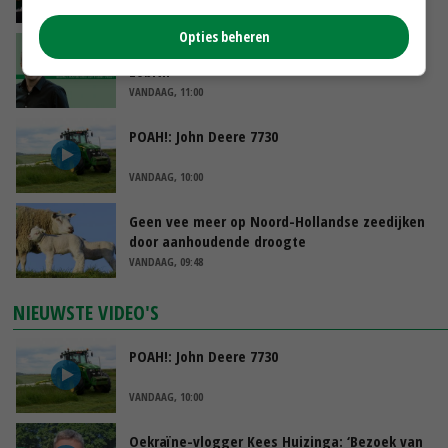
VANDAAG, 13:31
Opties beheren
‘De droogte begint ver voor de grens bij
Lobith’
VANDAAG, 11:00
POAH!: John Deere 7730
VANDAAG, 10:00
Geen vee meer op Noord-Hollandse zeedijken
door aanhoudende droogte
VANDAAG, 09:48
NIEUWSTE VIDEO'S
POAH!: John Deere 7730
VANDAAG, 10:00
Oekraïne-vlogger Kees Huizinga: ‘Bezoek van