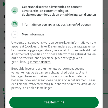
MARKTPRIJZEN
Gepersonaliseerde advertenties en content,
advertentie- en contentmetingen,
doelgroepenonderzoek en ontwikkeling van diensten
Magere melkpoeder
Zuivel NL
€ 269,00
€ 7,00
Informatie op een apparaat opslaan en/of openen
Vleeskuikens 2001-2600 gr
Meer informatie
Barneveld
€ 1,09
~
€ 1,11
Uw persoonsgegevens worden verwerkt en informatie van uw
apparaat (cookies, unieke ID's en andere apparaatgegevens)
Gerst
kan worden opgeslagen door, geopend door en gedeeld met
Groningen
€ 197,00
€ 2,00
4 partners of specifiek door deze site worden gebruikt. Wij en
onze partners kunnen precieze geolocatiegegevens
gebruiken.
Lijst met partners.
Volle melkpoeder
Zuivel NL
€ 345,00
€ 20,00
Bepaalde leveranciers kunnen uw persoonsgegevens
verwerken op basis van gerechtvaardigd belang. U kunt
hiertegen bezwaar maken door uw opties hieronder te
beheren. Zoek onderaan deze pagina of in het sitemenu naar
MEER MARKTPRIJZEN
een link om uw toestemming te beheren of in te trekken via de
privacy- en cookie-instellingen.
LAATSTE NIEUWS
‘Cijfer jezelf niet weg en doe vooral ook waar
Toestemming
je gelukkig van wordt’