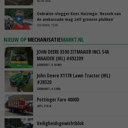
06-08-2026
Oekraïne-vlogger Kees Huizinga: ‘Bezoek van
de ambassade mag zelf groente plukken’
GISTEREN, 12:00
NIEUW OP
MECHANISATIE
MARKT.NL
JOHN DEERE X590 ZITMAAIER INCL 54A
MAAIDEK (HIL) #692209
GEBRUIKT, € 10.891
John Deere X117R Lawn Tractor (HIL)
#28320
GEBRUIKT, € 3.950
Pottinger Faro 4000D
2011, P.O.A.
Veiligheidsgewichtblok