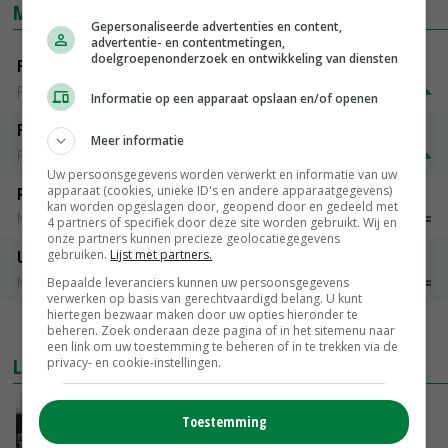
MARKTPRIJZEN
Gepersonaliseerde advertenties en content,
advertentie- en contentmetingen,
doelgroepenonderzoek en ontwikkeling van diensten
Fontane
PotatoNL
€ 15,00
~
€ 23,00
Informatie op een apparaat opslaan en/of openen
Fritesgeschikt NL Du Be
Meer informatie
PotatoNL
€ 15,00
~
€ 23,00
Uw persoonsgegevens worden verwerkt en informatie van uw
apparaat (cookies, unieke ID's en andere apparaatgegevens)
Peen
kan worden opgeslagen door, geopend door en gedeeld met
Noteringen
€ 26,00
~
€ 33,00
4 partners of specifiek door deze site worden gebruikt. Wij en
onze partners kunnen precieze geolocatiegegevens
gebruiken.
Lijst met partners.
Uien Middenmeer Geel 30-60% grof
Noteringen
€ 0,00
~
€ 0,00
Bepaalde leveranciers kunnen uw persoonsgegevens
verwerken op basis van gerechtvaardigd belang. U kunt
hiertegen bezwaar maken door uw opties hieronder te
MEER MARKTPRIJZEN
beheren. Zoek onderaan deze pagina of in het sitemenu naar
een link om uw toestemming te beheren of in te trekken via de
LAATSTE NIEUWS
privacy- en cookie-instellingen.
Gemiddelde Europese melkprijs daalt licht in
Toestemming
juni