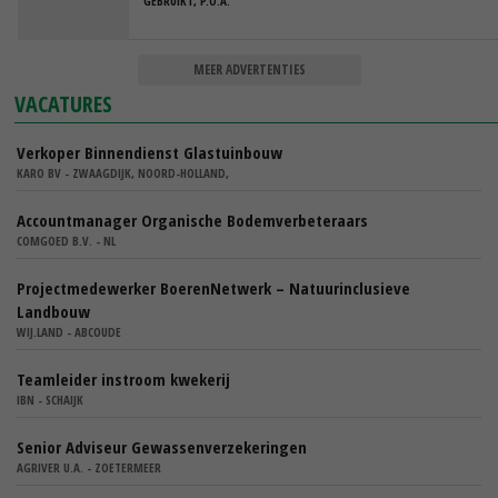
GEBRUIKT, P.O.A.
MEER ADVERTENTIES
VACATURES
Verkoper Binnendienst Glastuinbouw
KARO BV - ZWAAGDIJK, NOORD-HOLLAND,
Accountmanager Organische Bodemverbeteraars
COMGOED B.V. - NL
Projectmedewerker BoerenNetwerk – Natuurinclusieve
Landbouw
WIJ.LAND - ABCOUDE
Teamleider instroom kwekerij
IBN - SCHAIJK
Senior Adviseur Gewassenverzekeringen
AGRIVER U.A. - ZOETERMEER