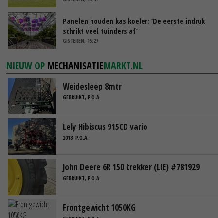
Panelen houden kas koeler: ‘De eerste indruk
schrikt veel tuinders af’
GISTEREN, 15:27
NIEUW OP
MECHANISATIE
MARKT.NL
Weidesleep 8mtr
GEBRUIKT, P.O.A.
Lely Hibiscus 915CD vario
2018, P.O.A.
John Deere 6R 150 trekker (LIE) #781929
GEBRUIKT, P.O.A.
Frontgewicht 1050KG