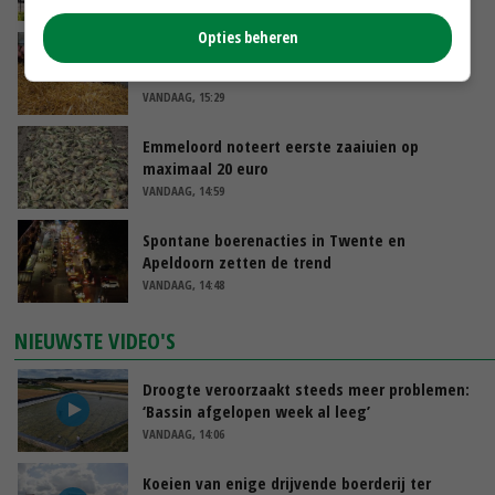
VANDAAG, 17:04
Opties beheren
Frans onderzoekcentrum bestrijkt hele
varkensvleesketen
VANDAAG, 15:29
Emmeloord noteert eerste zaaiuien op
maximaal 20 euro
VANDAAG, 14:59
Spontane boerenacties in Twente en
Apeldoorn zetten de trend
VANDAAG, 14:48
NIEUWSTE VIDEO'S
Droogte veroorzaakt steeds meer problemen:
‘Bassin afgelopen week al leeg’
VANDAAG, 14:06
Koeien van enige drijvende boerderij ter