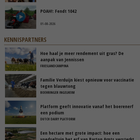
POAH!: Fendt 1042
01-08-2026
KENNISPARTNERS
Hoe haal je meer rendement uit gras? De
aanpak van Jennissen
FRIESLANDCAMPINA
Familie Verduijn kiest opnieuw voor vaccinatie
tegen blauwtong
BOEHRINGER INGELHEIM
Platform geeft innovatie vanaf het boerenerf
een podium
DUTCH DAIRY PLATFORM
Een hectare met grote impact: hoe een
voedseltuin het erf van Barton Arnts versterkt