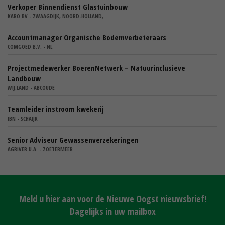
Verkoper Binnendienst Glastuinbouw
KARO BV - ZWAAGDIJK, NOORD-HOLLAND,
Accountmanager Organische Bodemverbeteraars
COMGOED B.V. - NL
Projectmedewerker BoerenNetwerk – Natuurinclusieve
Landbouw
WIJ.LAND - ABCOUDE
Teamleider instroom kwekerij
IBN - SCHAIJK
Senior Adviseur Gewassenverzekeringen
AGRIVER U.A. - ZOETERMEER
Meld u hier aan voor de Nieuwe Oogst nieuwsbrief!
Dagelijks in uw mailbox