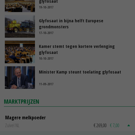
glyfosaat
19-10-2017
Glyfosaat in bijna helft Europese
grondmonsters
17-10-2017
Kamer stemt tegen kortere verlenging
glyfosaat
10-10-2017
Minister Kamp steunt toelating glyfosaat
11-09-2017
MARKTPRIJZEN
Magere melkpoeder
Zuivel NL
€ 269,00
€ 7,00