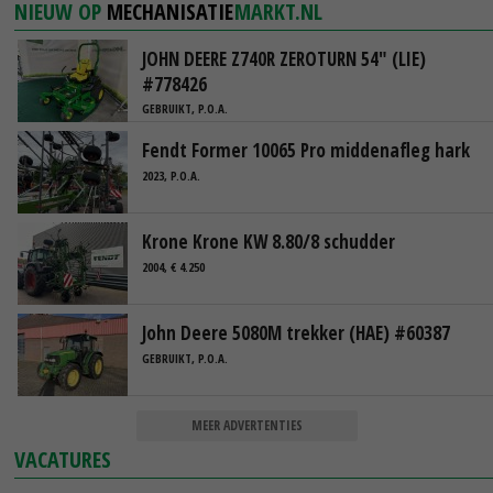
NIEUW OP
MECHANISATIE
MARKT.NL
JOHN DEERE Z740R ZEROTURN 54" (LIE)
#778426
GEBRUIKT, P.O.A.
Fendt Former 10065 Pro middenafleg hark
2023, P.O.A.
Krone Krone KW 8.80/8 schudder
2004, € 4.250
John Deere 5080M trekker (HAE) #60387
GEBRUIKT, P.O.A.
MEER ADVERTENTIES
VACATURES