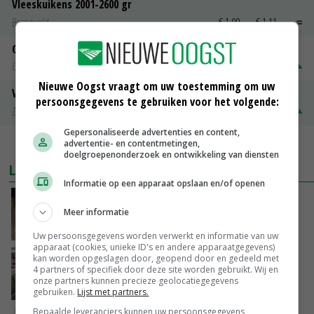
Vleeskuikens 2001-2600 gr
Barneveld
€ 1,09
~
€ 1,11
Gerst
Groningen
€ 197,00
€ 2,00
Nieuwe Oogst vraagt om uw toestemming om uw
Volle melkpoeder
persoonsgegevens te gebruiken voor het volgende:
Zuivel NL
€ 345,00
€ 20,00
Gepersonaliseerde advertenties en content,
advertentie- en contentmetingen,
MEER MARKTPRIJZEN
doelgroepenonderzoek en ontwikkeling van diensten
LAATSTE NIEUWS
Informatie op een apparaat opslaan en/of openen
Boterberg zit echt herstel zuivelmarkt in de
Meer informatie
weg
VANDAAG, 08:59
Uw persoonsgegevens worden verwerkt en informatie van uw
apparaat (cookies, unieke ID's en andere apparaatgegevens)
kan worden opgeslagen door, geopend door en gedeeld met
‘Door hittegolf is aantal terugkomers bij
4 partners of specifiek door deze site worden gebruikt. Wij en
zeugen verdubbeld’
onze partners kunnen precieze geolocatiegegevens
VANDAAG, 06:19
gebruiken.
Lijst met partners.
Bepaalde leveranciers kunnen uw persoonsgegevens