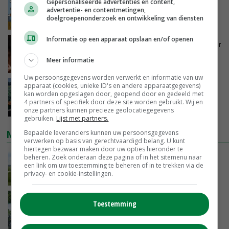
Internationale vraag naar geitenzuivel blijft
Gepersonaliseerde advertenties en content,
groot: Nederland in Europese top
advertentie- en contentmetingen,
doelgroepenonderzoek en ontwikkeling van diensten
GISTEREN, 15:33
Informatie op een apparaat opslaan en/of openen
Vlaamse varkensstapel krimpt, pluimveesector
groeit door schaalvergroting
Meer informatie
GISTEREN, 15:20
Uw persoonsgegevens worden verwerkt en informatie van uw
apparaat (cookies, unieke ID's en andere apparaatgegevens)
‘Cijfer jezelf niet weg en doe vooral ook waar
kan worden opgeslagen door, geopend door en gedeeld met
je gelukkig van wordt’
4 partners of specifiek door deze site worden gebruikt. Wij en
GISTEREN, 13:31
onze partners kunnen precieze geolocatiegegevens
gebruiken.
Lijst met partners.
NIEUWSTE VIDEO'S
Bepaalde leveranciers kunnen uw persoonsgegevens
verwerken op basis van gerechtvaardigd belang. U kunt
hiertegen bezwaar maken door uw opties hieronder te
POAH!: John Deere 7730
beheren. Zoek onderaan deze pagina of in het sitemenu naar
een link om uw toestemming te beheren of in te trekken via de
privacy- en cookie-instellingen.
GISTEREN, 10:00
Oekraïne-vlogger Kees Huizinga: ‘Bezoek van
Toestemming
de ambassade mag zelf groente plukken’
07-08-2026