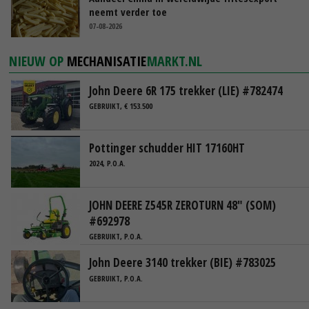
neemt verder toe
07-08-2026
NIEUW OP
MECHANISATIE
MARKT.NL
John Deere 6R 175 trekker (LIE) #782474
GEBRUIKT, € 153.500
Pottinger schudder HIT 17160HT
2024, P.O.A.
JOHN DEERE Z545R ZEROTURN 48" (SOM)
#692978
GEBRUIKT, P.O.A.
John Deere 3140 trekker (BIE) #783025
GEBRUIKT, P.O.A.