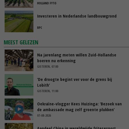
HOLLAND FYTO
Investeren in Nederlandse landbouwgrond
RPC
MEEST GELEZEN
Na jarenlang meten willen Zuid-Hollandse
boeren nu erkenning
GISTEREN, 07:00
‘De droogte begint ver voor de grens bij
Lobith’
GISTEREN, 11:00
Oekraïne-vlogger Kees Huizinga: ‘Bezoek van
de ambassade mag zelf groente plukken’
07-08-2026
Aandeel China in wereldwijde fritesexport