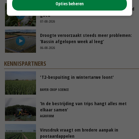
Opties beheren
Limburgse mais van Frijns doet het verrassend
goed
07-08-2026
Droogte veroorzaakt steeds meer problemen:
‘Bassin afgelopen week al leeg’
06-08-2026
KENNISPARTNERS
'T2-bespuiting in wintertarwe loont'
BAYER CROP SCIENCE
‘In de bestrijding van trips hangt alles met
elkaar samen’
AGRIFIRM
Virusdruk vraagt om bredere aanpak in
pootaardappelen