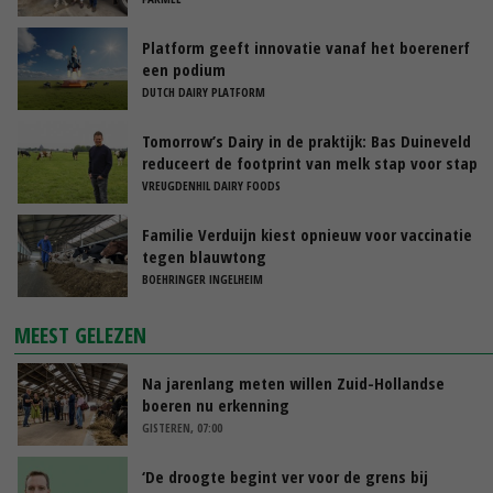
Platform geeft innovatie vanaf het boerenerf
een podium
DUTCH DAIRY PLATFORM
Tomorrow’s Dairy in de praktijk: Bas Duineveld
reduceert de footprint van melk stap voor stap
VREUGDENHIL DAIRY FOODS
Familie Verduijn kiest opnieuw voor vaccinatie
tegen blauwtong
BOEHRINGER INGELHEIM
MEEST GELEZEN
Na jarenlang meten willen Zuid-Hollandse
boeren nu erkenning
GISTEREN, 07:00
‘De droogte begint ver voor de grens bij