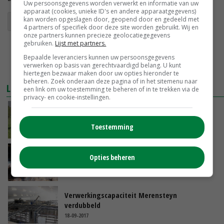
Uw persoonsgegevens worden verwerkt en informatie van uw
apparaat (cookies, unieke ID's en andere apparaatgegevens)
kan worden opgeslagen door, geopend door en gedeeld met
mestverwerking
4 partners of specifiek door deze site worden gebruikt. Wij en
onze partners kunnen precieze geolocatiegegevens
gebruiken.
Lijst met partners.
Bepaalde leveranciers kunnen uw persoonsgegevens
verwerken op basis van gerechtvaardigd belang. U kunt
hiertegen bezwaar maken door uw opties hieronder te
beheren. Zoek onderaan deze pagina of in het sitemenu naar
LEES OOK
een link om uw toestemming te beheren of in te trekken via de
privacy- en cookie-instellingen.
Groen fosfaat geeft gras een plus
Toestemming
23-09-2017
Oss sluit deur voor mestverwerking
Opties beheren
21-09-2017
Verwerkingscapaciteit Merensteyn
verdubbeld
18-09-2017