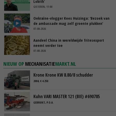
Lobith’
GISTEREN, 11:00
Oekraïne-vlogger Kees Huizinga: ‘Bezoek van
de ambassade mag zelf groente plukken’
07-08-2026
Aandeel China in wereldwijde fritesexport
neemt verder toe
07-08-2026
NIEUW OP
MECHANISATIE
MARKT.NL
Krone Krone KW 8.80/8 schudder
2004, € 4.250
Kuhn VARI MASTER 121 (BIE) #690785
GEBRUIKT, P.O.A.