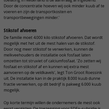
toelating in Nederland is de aanvraag al ingediend.
Door de concentratie hoeven wij ook minder kuub af te
voeren en zijn de transportkosten en
transportbewegingen minder.'
Stikstof afvoeren
De familie moet 4.000 kilo stikstof afvoeren. Dat wordt
mogelijk met het uit de mest halen van de stikstof.
Door nog meer stikstof te verwerken, kunnen de
melkveehouders de installatie ook fosfaat laten
omzetten tot struviet of calciumfosfaat. 'Zo zetten wij
fosfaat en stikstof af en kunnen wij extra mest
aanvoeren op de veldkavels', legt Ton Groot Roessink
uit. De installatie kan in de praktijk 8.000 kuub dunne
fractie verwerken, op dit bedrijf is pakweg 6.000 kuub
mogelijk.
Op korte termijn willen de ondernemers de mest ook
eerst vergisten. De toezegging voor SDE+-subsidie is