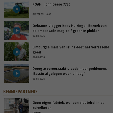
POAH!: John Deere 7730
GISTEREN, 10:00
Oekraïne-vlogger Kees Huizinga: ‘Bezoek van
de ambassade mag zelf groente plukken’
07-08-2026
Limburgse mais van Frijns doet het verrassend
goed
07-08-2026
Droogte veroorzaakt steeds meer problemen:
‘Bassin afgelopen week al leeg’
06-08-2026
KENNISPARTNERS
Geen eigen fabriek, wel een sleutelrol in de
zuivelketen
FARMEL