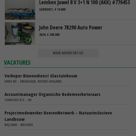
Lemken Juwel 8 V 3+1 N 100 (AKK) #776453
GEBRUIKT, € 14.800
John Deere 7R290 Auto Power
2024, € 240.000
MEER ADVERTENTIES
VACATURES
Verkoper Binnendienst Glastuinbouw
KARO BV - ZWAAGDIJK, NOORD-HOLLAND,
Accountmanager Organische Bodemverbeteraars
COMGOED B.V. - NL
Projectmedewerker BoerenNetwerk – Natuurinclusieve
Landbouw
WIJ.LAND - ABCOUDE