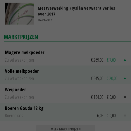
Mestverwerking Fryslân verwacht verlies
over 2017
16-09-2017
MARKTPRIJZEN
Magere melkpoeder
Zuivel weekprijzen
€ 269,00
€ 7,00
Volle melkpoeder
Zuivel weekprijzen
€ 345,00
€ 20,00
Weipoeder
Zuivel weekprijzen
€ 134,00
€ 0,00
Boeren Gouda 12 kg
Boerenkaas
€ 6,05
€ 0,00
MEER MARKTPRIJZEN