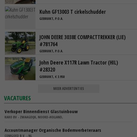
Kuhn GF13003 T cirkelschudder
GEBRUIKT, P.O.A.
JOHN DEERE 3038E COMPACTTREKKER (LIE)
#781764
GEBRUIKT, P.O.A.
John Deere X117R Lawn Tractor (HIL)
#28320
GEBRUIKT, € 3.950
MEER ADVERTENTIES
VACATURES
Verkoper Binnendienst Glastuinbouw
KARO BV - ZWAAGDIJK, NOORD-HOLLAND,
Accountmanager Organische Bodemverbeteraars
COMGOED B.V. - NL