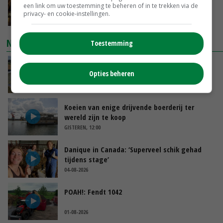
een link om uw toestemming te beheren of in te trekken via de
Apeldoorn zetten de trend
privacy- en cookie-instellingen.
GISTEREN, 14:48
NIEUWSTE VIDEO'S
Toestemming
Droogte veroorzaakt steeds meer problemen:
Opties beheren
‘Bassin afgelopen week al leeg’
GISTEREN, 14:06
Koeien van enige drijvende boerderij ter
wereld zijn te koop
GISTEREN, 12:00
Danique in Canada: ‘Superveel schik gehad
tijdens stage’
04-08-2026
POAH!: Fendt 1042
01-08-2026