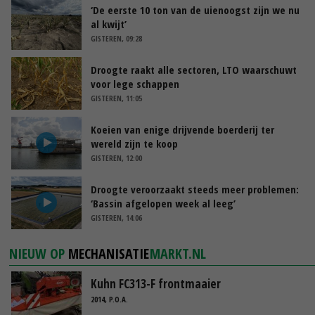
‘De eerste 10 ton van de uienoogst zijn we nu
al kwijt’
GISTEREN, 09:28
Droogte raakt alle sectoren, LTO waarschuwt
voor lege schappen
GISTEREN, 11:05
Koeien van enige drijvende boerderij ter
wereld zijn te koop
GISTEREN, 12:00
Droogte veroorzaakt steeds meer problemen:
‘Bassin afgelopen week al leeg’
GISTEREN, 14:06
NIEUW OP
MECHANISATIE
MARKT.NL
Kuhn FC313-F frontmaaier
2014, P.O.A.