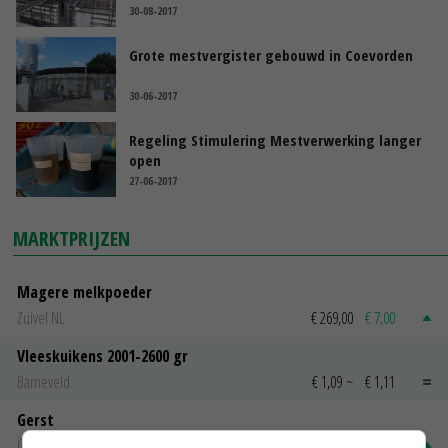
30-08-2017
Grote mestvergister gebouwd in Coevorden
30-06-2017
Regeling Stimulering Mestverwerking langer
open
27-06-2017
MARKTPRIJZEN
Magere melkpoeder
Zuivel NL
€ 269,00
€ 7,00
Vleeskuikens 2001-2600 gr
Barneveld
€ 1,09
~
€ 1,11
Gerst
Groningen
€ 197,00
€ 2,00