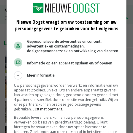
Volle melkpoeder
Zuivel NL
€ 345,00
€ 20,00
Nieuwe Oogst vraagt om uw toestemming om uw
persoonsgegevens te gebruiken voor het volgende:
MEER MARKTPRIJZEN
LAATSTE NIEUWS
Gepersonaliseerde advertenties en content,
advertentie- en contentmetingen,
doelgroepenonderzoek en ontwikkeling van diensten
Gemiddelde Europese melkprijs daalt licht in
juni
Informatie op een apparaat opslaan en/of openen
GISTEREN, 17:04
Meer informatie
Frans onderzoekcentrum bestrijkt hele
Uw persoonsgegevens worden verwerkt en informatie van uw
varkensvleesketen
apparaat (cookies, unieke ID's en andere apparaatgegevens)
GISTEREN, 15:29
kan worden opgeslagen door, geopend door en gedeeld met
4 partners of specifiek door deze site worden gebruikt. Wij en
onze partners kunnen precieze geolocatiegegevens
Emmeloord noteert eerste zaaiuien op
gebruiken.
Lijst met partners.
maximaal 20 euro
Bepaalde leveranciers kunnen uw persoonsgegevens
GISTEREN, 14:59
verwerken op basis van gerechtvaardigd belang. U kunt
hiertegen bezwaar maken door uw opties hieronder te
Spontane boerenacties in Twente en
beheren. Zoek onderaan deze pagina of in het sitemenu naar