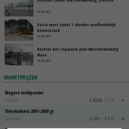
Drenthe steunt mestverwerking Stercore
07-09-2017
Vaste mest vanaf 1 oktober onafhankelijk
bemonsterd
31-08-2017
Rechter eist reparatie plan Mestverwerking
Mace
30-08-2017
MARKTPRIJZEN
Magere melkpoeder
Zuivel NL
€ 269,00
€ 7,00
Vleeskuikens 2001-2600 gr
Barneveld
€ 1,09
~
€ 1,11