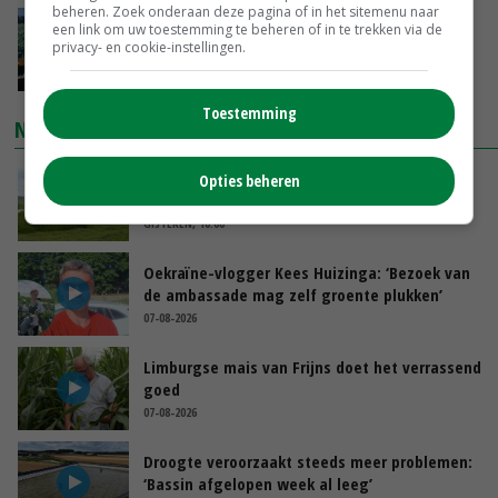
beheren. Zoek onderaan deze pagina of in het sitemenu naar
‘Cijfer jezelf niet weg en doe vooral ook waar
een link om uw toestemming te beheren of in te trekken via de
privacy- en cookie-instellingen.
je gelukkig van wordt’
GISTEREN, 13:31
Toestemming
NIEUWSTE VIDEO'S
POAH!: John Deere 7730
Opties beheren
GISTEREN, 10:00
Oekraïne-vlogger Kees Huizinga: ‘Bezoek van
de ambassade mag zelf groente plukken’
07-08-2026
Limburgse mais van Frijns doet het verrassend
goed
07-08-2026
Droogte veroorzaakt steeds meer problemen:
‘Bassin afgelopen week al leeg’