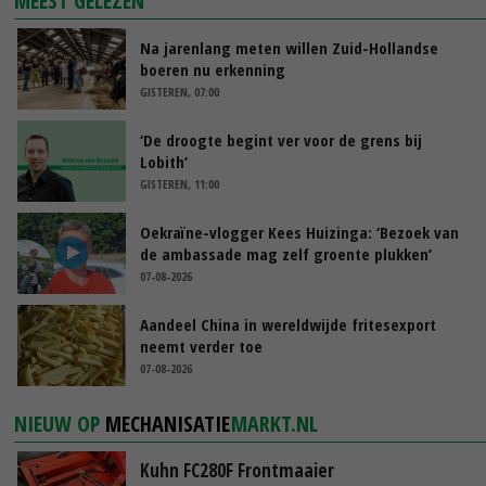
MEEST GELEZEN
Na jarenlang meten willen Zuid-Hollandse
boeren nu erkenning
GISTEREN, 07:00
‘De droogte begint ver voor de grens bij
Lobith’
GISTEREN, 11:00
Oekraïne-vlogger Kees Huizinga: ‘Bezoek van
de ambassade mag zelf groente plukken’
07-08-2026
Aandeel China in wereldwijde fritesexport
neemt verder toe
07-08-2026
NIEUW OP
MECHANISATIE
MARKT.NL
Kuhn FC280F Frontmaaier