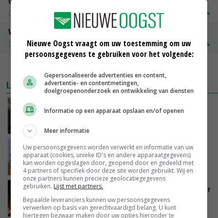
Gerst
Groningen
€ 197,00
€ 2,00
Volle melkpoeder
Nieuwe Oogst vraagt om uw toestemming om uw
Zuivel NL
€ 345,00
€ 20,00
persoonsgegevens te gebruiken voor het volgende:
MEER MARKTPRIJZEN
Gepersonaliseerde advertenties en content,
LAATSTE NIEUWS
advertentie- en contentmetingen,
doelgroepenonderzoek en ontwikkeling van diensten
‘Samenwerking A-ware en Amalthea gaat
Informatie op een apparaat opslaan en/of openen
zorgen voor meer balans’
GISTEREN, 16:01
Meer informatie
Internationale vraag naar geitenzuivel blijft
Uw persoonsgegevens worden verwerkt en informatie van uw
apparaat (cookies, unieke ID's en andere apparaatgegevens)
groot: Nederland in Europese top
kan worden opgeslagen door, geopend door en gedeeld met
GISTEREN, 15:33
4 partners of specifiek door deze site worden gebruikt. Wij en
onze partners kunnen precieze geolocatiegegevens
gebruiken.
Lijst met partners.
Vlaamse varkensstapel krimpt, pluimveesector
groeit door schaalvergroting
Bepaalde leveranciers kunnen uw persoonsgegevens
verwerken op basis van gerechtvaardigd belang. U kunt
GISTEREN, 15:20
hiertegen bezwaar maken door uw opties hieronder te