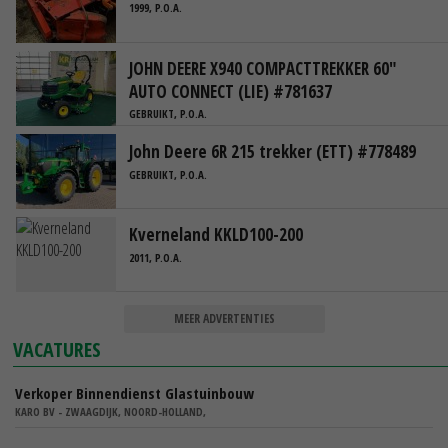
1999, P.O.A.
JOHN DEERE X940 COMPACTTREKKER 60"
AUTO CONNECT (LIE) #781637
GEBRUIKT, P.O.A.
John Deere 6R 215 trekker (ETT) #778489
GEBRUIKT, P.O.A.
Kverneland KKLD100-200
2011, P.O.A.
MEER ADVERTENTIES
VACATURES
Verkoper Binnendienst Glastuinbouw
KARO BV - ZWAAGDIJK, NOORD-HOLLAND,