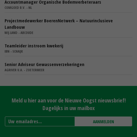
Accountmanager Organische Bodemverbeteraars
COMGOED B.V. - NL
Projectmedewerker BoerenNetwerk – Natuurinclusieve
Landbouw
WIJ.LAND - ABCOUDE
Teamleider instroom kwekerij
IBN - SCHAIJK
Senior Adviseur Gewassenverzekeringen
AGRIVER U.A. - ZOETERMEER
Meld u hier aan voor de Nieuwe Oogst nieuwsbrief!
Dagelijks in uw mailbox
AANMELDEN