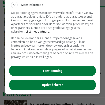
MEEST BEKEKEN
Meer informatie
Oekraïne-vlogger Kees Huizinga: ‘Bezoek van
Uw persoonsgegevens worden verwerkt en informatie van uw
apparaat (cookies, unieke ID's en andere apparaatgegevens)
de ambassade mag zelf groente plukken’
kan worden opgeslagen door, geopend door en gedeeld met
07-08-2026
4 partners of specifiek door deze site worden gebruikt. Wij en
onze partners kunnen precieze geolocatiegegevens
gebruiken.
Lijst met partners.
Droogte veroorzaakt steeds meer problemen:
‘Bassin afgelopen week al leeg’
Bepaalde leveranciers kunnen uw persoonsgegevens
verwerken op basis van gerechtvaardigd belang. U kunt
06-08-2026
hiertegen bezwaar maken door uw opties hieronder te
beheren. Zoek onderaan deze pagina of in het sitemenu naar
Koeien van enige drijvende boerderij ter
een link om uw toestemming te beheren of in te trekken via de
privacy- en cookie-instellingen.
wereld zijn te koop
06-08-2026
Toestemming
Limburgse mais van Frijns doet het verrassend
goed
07-08-2026
Opties beheren
MEEST GELEZEN
Na jarenlang meten willen Zuid-Hollandse