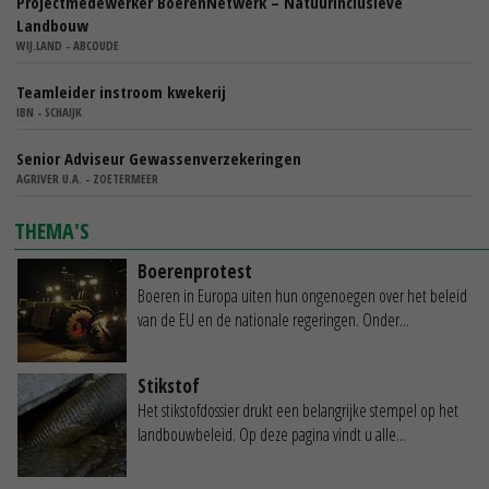
Projectmedewerker BoerenNetwerk – Natuurinclusieve
Landbouw
WIJ.LAND - ABCOUDE
Teamleider instroom kwekerij
IBN - SCHAIJK
Senior Adviseur Gewassenverzekeringen
AGRIVER U.A. - ZOETERMEER
THEMA'S
Boerenprotest
Boeren in Europa uiten hun ongenoegen over het beleid
van de EU en de nationale regeringen. Onder...
Stikstof
Het stikstofdossier drukt een belangrijke stempel op het
landbouwbeleid. Op deze pagina vindt u alle...