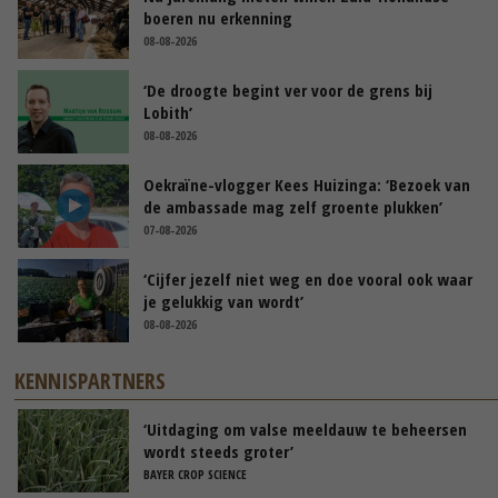
boeren nu erkenning
08-08-2026
‘De droogte begint ver voor de grens bij
Lobith’
08-08-2026
Oekraïne-vlogger Kees Huizinga: ‘Bezoek van
de ambassade mag zelf groente plukken’
07-08-2026
‘Cijfer jezelf niet weg en doe vooral ook waar
je gelukkig van wordt’
08-08-2026
KENNISPARTNERS
‘Uitdaging om valse meeldauw te beheersen
wordt steeds groter’
BAYER CROP SCIENCE