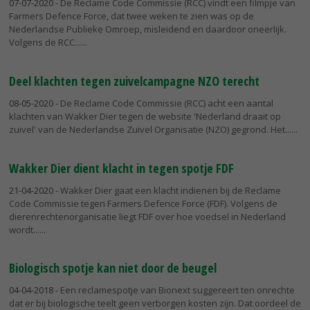
07-07-2020
- De Reclame Code Commissie (RCC) vindt een filmpje van
Farmers Defence Force, dat twee weken te zien was op de
Nederlandse Publieke Omroep, misleidend en daardoor oneerlijk.
Volgens de RCC...
Deel klachten tegen zuivelcampagne NZO terecht
08-05-2020
- De Reclame Code Commissie (RCC) acht een aantal
klachten van Wakker Dier tegen de website 'Nederland draait op
zuivel' van de Nederlandse Zuivel Organisatie (NZO) gegrond. Het...
Wakker Dier dient klacht in tegen spotje FDF
21-04-2020
- Wakker Dier gaat een klacht indienen bij de Reclame
Code Commissie tegen Farmers Defence Force (FDF). Volgens de
dierenrechtenorganisatie liegt FDF over hoe voedsel in Nederland
wordt...
Biologisch spotje kan niet door de beugel
04-04-2018
- Een reclamespotje van Bionext suggereert ten onrechte
dat er bij biologische teelt geen verborgen kosten zijn. Dat oordeel de