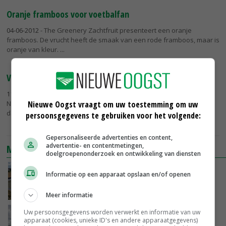
Oranje framboos voor voetbalfan
04-06-2012
- The Greenery Zachtfruit presenteert een oranje
framboos. De vrucht heeft de smaak van een rode framboos, maar is
oranje van kleur.
Vroege frambozen nu nog vroeger
11-04-2012
- Dankzij een aangepaste teeltmethode zijn de eerste
Nederlandse frambozen uit de glasteelt dit jaar eerder op de markt
Nieuwe Oogst vraagt om uw toestemming om uw
dan andere jaren.
persoonsgegevens te gebruiken voor het volgende:
Gepersonaliseerde advertenties en content,
advertentie- en contentmetingen,
MEEST BEKEKEN
doelgroepenonderzoek en ontwikkeling van diensten
Droogte veroorzaakt steeds meer problemen:
Informatie op een apparaat opslaan en/of openen
‘Bassin afgelopen week al leeg’
06-08-2026
Meer informatie
Uw persoonsgegevens worden verwerkt en informatie van uw
Koeien van enige drijvende boerderij ter
apparaat (cookies, unieke ID's en andere apparaatgegevens)
wereld zijn te koop