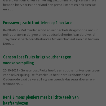
Gerard van den Anker van Veiling Zaltbommel volop kansen. 'We
hebben hiervoor in Nederland een prima klimaat en ook zien we
een...
Emissievrij zachtfruit telen op 1 hectare
02-08-2023
- Met minder grond en minder belasting voor de natuur
toch voorzien in de groeiende voedselbehoefte. Van der Avoird
Trayplant in het Noord-Brabantse Molenschot laat zien dat het kan.
Door...
Genson Lost Fruits krijgt voucher tegen
voedselverspilling
20-10-2021
- Genson Lost Fruits heeft een voucher ontvangen tegen
voedselverspilling. De fruitteler uit het Noord-Brabantse Sint-
Oedenrode gaat de verspilling van tweedeklasseaardbeien en -
frambozen...
René Simons pioniert met belichte teelt van
kasframbozen