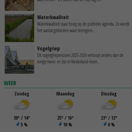
Waterkwaliteit
Waterkwaliteit staat hoog op de politieke agenda. Zo wordt
het aantal gebieden waar strengere...
Vogelgriep
Dit vogelgriepseizoen 2025-2026 verloopt anders dan de
vorige twee: er zijn in Nederland meer...
WEER
Zondag
Maandag
Dinsdag
30
°
/ 14
°
25
°
/ 16
°
23
°
/ 12
°
5 %
10 %
0 %