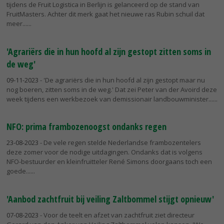
tijdens de Fruit Logistica in Berlijn is gelanceerd op de stand van
FruitMasters. Achter dit merk gaat het nieuwe ras Rubin schuil dat
meer...
'Agrariërs die in hun hoofd al zijn gestopt zitten soms in
de weg'
09-11-2023
- 'De agrariërs die in hun hoofd al zijn gestopt maar nu
nog boeren, zitten soms in de weg.' Dat zei Peter van der Avoird deze
week tijdens een werkbezoek van demissionair landbouwminister...
NFO: prima frambozenoogst ondanks regen
23-08-2023
- De vele regen stelde Nederlandse frambozentelers
deze zomer voor de nodige uitdagingen. Ondanks dat is volgens
NFO-bestuurder en kleinfruitteler René Simons doorgaans toch een
goede...
'Aanbod zachtfruit bij veiling Zaltbommel stijgt opnieuw'
07-08-2023
- Voor de teelt en afzet van zachtfruit ziet directeur