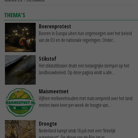
AGRIVER U.A. - ZOETERMEER
THEMA'S
Boerenprotest
Boeren in Europa uiten hun ongenoegen over het beleid
van de EU en de nationale regeringen. Onder...
Stikstof
Het stikstofdossier drukt een belangrijke stempel op het
landbouwbeleid. Op deze pagina vindt u alle...
Maismeetnet
Vijftien melkveehouders met mais verspreid over het land
meten twee keer per week de hoogte van...
Droogte
Nederland kampt sinds 16 juli met een 'feitelijk
watertekort'. De afvoer van de Rijn lag in...