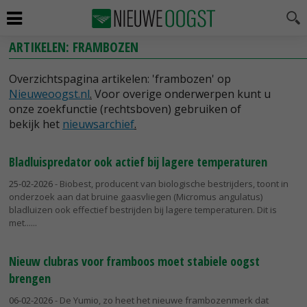
ARTIKELEN: FRAMBOZEN
Overzichtspagina artikelen: 'frambozen' op
Nieuweoogst.nl
.
Voor overige onderwerpen kunt u
onze zoekfunctie (rechtsboven) gebruiken of
bekijk het
nieuwsarchief
.
Bladluispredator ook actief bij lagere temperaturen
25-02-2026
- Biobest, producent van biologische bestrijders, toont in
onderzoek aan dat bruine gaasvliegen (Micromus angulatus)
bladluizen ook effectief bestrijden bij lagere temperaturen. Dit is
met...
Nieuw clubras voor framboos moet stabiele oogst
brengen
06-02-2026
- De Yumio, zo heet het nieuwe frambozenmerk dat