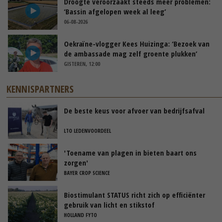
Droogte veroorzaakt steeds meer problemen:
‘Bassin afgelopen week al leeg’
06-08-2026
Oekraïne-vlogger Kees Huizinga: ‘Bezoek van
de ambassade mag zelf groente plukken’
GISTEREN, 12:00
KENNISPARTNERS
De beste keus voor afvoer van bedrijfsafval
LTO LEDENVOORDEEL
'Toename van plagen in bieten baart ons
zorgen'
BAYER CROP SCIENCE
Biostimulant STATUS richt zich op efficiënter
gebruik van licht en stikstof
HOLLAND FYTO