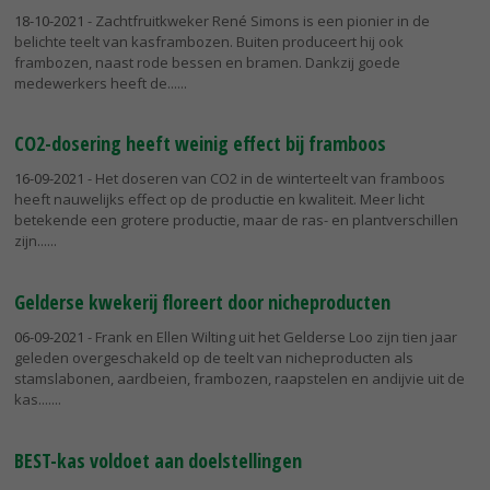
18-10-2021
- Zachtfruitkweker René Simons is een pionier in de
belichte teelt van kasframbozen. Buiten produceert hij ook
frambozen, naast rode bessen en bramen. Dankzij goede
medewerkers heeft de...
CO2-dosering heeft weinig effect bij framboos
16-09-2021
- Het doseren van CO2 in de winterteelt van framboos
heeft nauwelijks effect op de productie en kwaliteit. Meer licht
betekende een grotere productie, maar de ras- en plantverschillen
zijn...
Gelderse kwekerij floreert door nicheproducten
06-09-2021
- Frank en Ellen Wilting uit het Gelderse Loo zijn tien jaar
geleden overgeschakeld op de teelt van nicheproducten als
stamslabonen, aardbeien, frambozen, raapstelen en andijvie uit de
kas....
BEST-kas voldoet aan doelstellingen