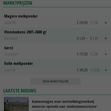
MARKTPRIJZEN
Magere melkpoeder
Zuivel NL
€ 269,00
€ 7,00
Vleeskuikens 2001-2600 gr
Barneveld
€ 1,09
~
€ 1,11
Gerst
Groningen
€ 197,00
€ 2,00
Volle melkpoeder
Zuivel NL
€ 345,00
€ 20,00
MEER MARKTPRIJZEN
LAATSTE NIEUWS
Kamervragen over onttrekkingsverbod,
minister spreekt van ‘ondernemersrisico’