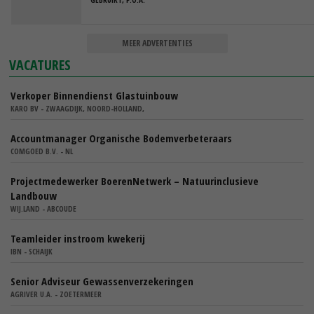
MEER ADVERTENTIES
VACATURES
Verkoper Binnendienst Glastuinbouw
KARO BV - ZWAAGDIJK, NOORD-HOLLAND,
Accountmanager Organische Bodemverbeteraars
COMGOED B.V. - NL
Projectmedewerker BoerenNetwerk – Natuurinclusieve
Landbouw
WIJ.LAND - ABCOUDE
Teamleider instroom kwekerij
IBN - SCHAIJK
Senior Adviseur Gewassenverzekeringen
AGRIVER U.A. - ZOETERMEER