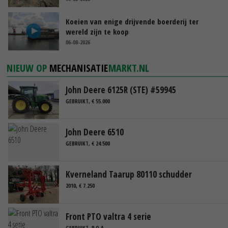
Koeien van enige drijvende boerderij ter
wereld zijn te koop
06-08-2026
NIEUW OP
MECHANISATIE
MARKT.NL
John Deere 6125R (STE) #59945
GEBRUIKT, € 55.000
John Deere 6510
GEBRUIKT, € 24.500
Kverneland Taarup 80110 schudder
2010, € 7.250
Front PTO valtra 4 serie
GEBRUIKT, P.O.A.