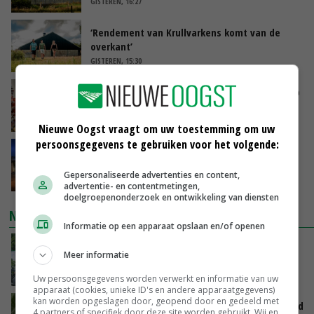
GISTEREN, 16:27
‘Rendement van Krullvarkens komt van de
overkant’
GISTEREN, 15:30
Oorlogen en El Niño stuwen voedselprijzen op
GISTEREN, 15:04
Nieuwe Oogst vraagt om uw toestemming om uw
persoonsgegevens te gebruiken voor het volgende:
Nettowinst Royal A-ware onder druk ondanks
hogere omzet
Gepersonaliseerde advertenties en content,
GISTEREN, 14:35
advertentie- en contentmetingen,
doelgroepenonderzoek en ontwikkeling van diensten
NIEUWSTE VIDEO'S
Informatie op een apparaat opslaan en/of openen
Oekraïne-vlogger Kees Huizinga: ‘Bezoek van
Meer informatie
de ambassade mag zelf groente plukken’
GISTEREN, 12:00
Uw persoonsgegevens worden verwerkt en informatie van uw
apparaat (cookies, unieke ID's en andere apparaatgegevens)
kan worden opgeslagen door, geopend door en gedeeld met
Limburgse mais van Frijns doet het verrassend
4 partners of specifiek door deze site worden gebruikt. Wij en