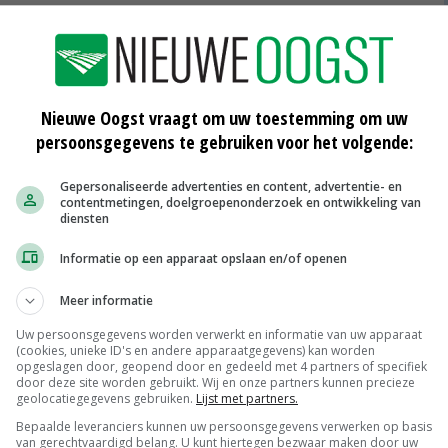
ten we een belangrijke stap in de richting van onze
e naar meer plantaardige voeding', stelt CEO Ton van Veen
ng hierin nodig is en hebben daarom als eerste in de
 één nacht ijs gegaan in het streven naar een 50/50
Nieuwe Oogst vraagt om uw toestemming om uw
nzichtelijk geworden dat het realiseren van dit
persoonsgegevens te gebruiken voor het volgende:
n door te stoppen met vleespromoties.'
Gepersonaliseerde advertenties en content, advertentie- en
contentmetingen, doelgroepenonderzoek en ontwikkeling van
ere verduurzaming van de vleesketen met onze
diensten
 voert sinds 2010 campagne tegen vleesaanbiedingen.
Informatie op een apparaat opslaan en/of openen
tens op om het goede voorbeeld van Jumbo te volgen.
Meer informatie
Uw persoonsgegevens worden verwerkt en informatie van uw apparaat
(cookies, unieke ID's en andere apparaatgegevens) kan worden
opgeslagen door, geopend door en gedeeld met 4 partners of specifiek
en
vleeswaren
door deze site worden gebruikt. Wij en onze partners kunnen precieze
geolocatiegegevens gebruiken.
Lijst met partners.
Bepaalde leveranciers kunnen uw persoonsgegevens verwerken op basis
van gerechtvaardigd belang. U kunt hiertegen bezwaar maken door uw