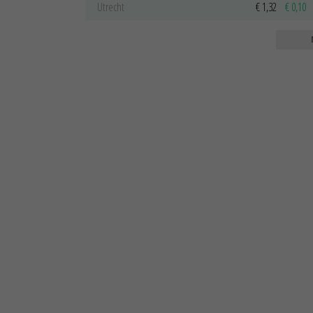
Utrecht
€ 1,32
€ 0,10