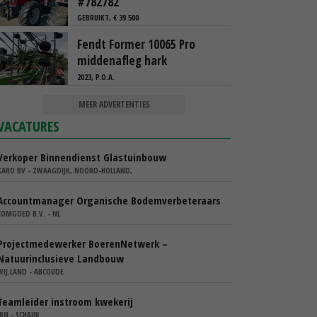
#782782
GEBRUIKT, € 39.500
Fendt Former 10065 Pro
middenafleg hark
2023, P.O.A.
MEER ADVERTENTIES
VACATURES
Verkoper Binnendienst Glastuinbouw
KARO BV - ZWAAGDIJK, NOORD-HOLLAND,
Accountmanager Organische Bodemverbeteraars
COMGOED B.V. - NL
Projectmedewerker BoerenNetwerk –
Natuurinclusieve Landbouw
WIJ.LAND - ABCOUDE
Teamleider instroom kwekerij
IBN - SCHAIJK