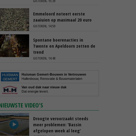
GISTEREN, 15:29
Emmeloord noteert eerste
zaaiuien op maximaal 20 euro
GISTEREN, 14:59
Spontane boerenacties in
Twente en Apeldoorn zetten de
trend
GISTEREN, 14:48
Huisman Gemert-Bouwen in Vertrouwen
Hallenbouw, Renovatie & Bouwmaterialen
Van oud dak naar nieuw dak
Dat energie levert.
NIEUWSTE VIDEO'S
Droogte veroorzaakt steeds
meer problemen: ‘Bassin
afgelopen week al leeg’