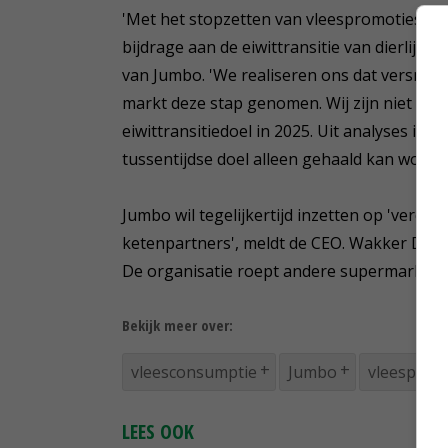
'Met het stopzetten van vleespromoties zet
bijdrage aan de eiwittransitie van dierlijk
van Jumbo. 'We realiseren ons dat versnelli
markt deze stap genomen. Wij zijn niet over
eiwittransitiedoel in 2025. Uit analyses is i
tussentijdse doel alleen gehaald kan worde
Jumbo wil tegelijkertijd inzetten op 'verd
ketenpartners', meldt de CEO. Wakker Dier
De organisatie roept andere supermarktke
Bekijk meer over:
vleesconsumptie
Jumbo
vleesprijz
LEES OOK