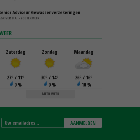
Senior Adviseur Gewassenverzekeringen
AGRIVER U.A. - ZOETERMEER
WEER
Zaterdag
Zondag
Maandag
27
°
/ 11
°
30
°
/ 14
°
26
°
/ 16
°
0 %
0 %
10 %
MEER WEER
AANMELDEN