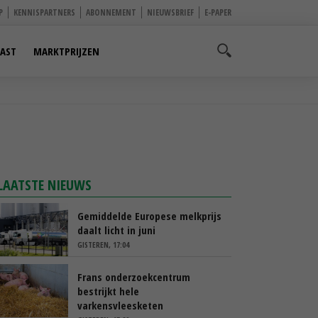
P
KENNISPARTNERS
ABONNEMENT
NIEUWSBRIEF
E-PAPER
AST
MARKTPRIJZEN
LAATSTE NIEUWS
Gemiddelde Europese melkprijs
daalt licht in juni
GISTEREN, 17:04
Frans onderzoekcentrum
bestrijkt hele
varkensvleesketen