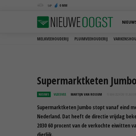
0 MM
14
NIEUW
MELKVEEHOUDERIJ
PLUIMVEEHOUDERIJ
VARKENSHOU
Supermarktketen Jumbo
NIEUWS
VLEESVEE
MARTIJN VAN ROSSUM
15 MAA 2024 OM 10:26
UUR
Supermarktketen Jumbo stopt vanaf eind mei 
Nederland. Dat heeft de directie vrijdag b
2030 60 procent van de verkochte eiwitten va
dierlijk.