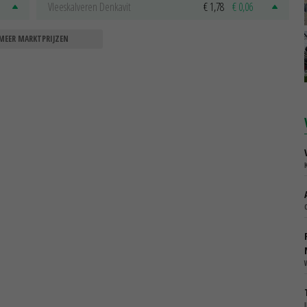
Vleeskalveren Denkavit
€ 1,78
€ 0,06
MEER MARKTPRIJZEN