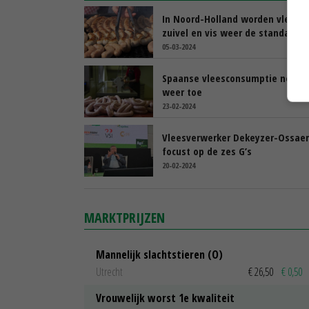
In Noord-Holland worden vlees,
zuivel en vis weer de standaard
05-03-2024
Spaanse vleesconsumptie neemt
weer toe
23-02-2024
Vleesverwerker Dekeyzer-Ossaer
focust op de zes G’s
20-02-2024
MARKTPRIJZEN
Mannelijk slachtstieren (O)
Utrecht
€ 26,50
€ 0,50
Vrouwelijk worst 1e kwaliteit