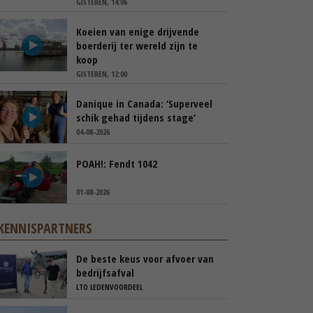
GISTEREN, 14:06
Koeien van enige drijvende
boerderij ter wereld zijn te
koop
GISTEREN, 12:00
Danique in Canada: ‘Superveel
schik gehad tijdens stage’
04-08-2026
POAH!: Fendt 1042
01-08-2026
KENNISPARTNERS
De beste keus voor afvoer van
bedrijfsafval
LTO LEDENVOORDEEL