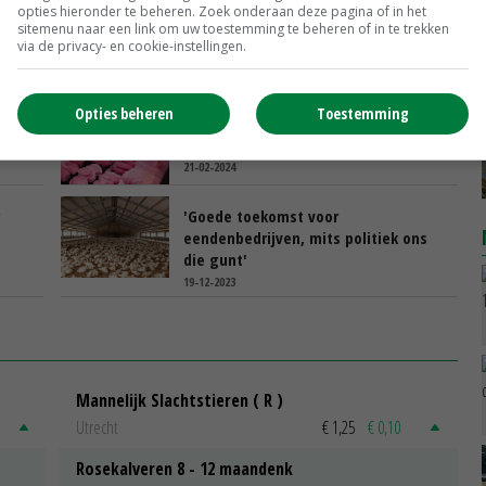
opties hieronder te beheren. Zoek onderaan deze pagina of in het
Duitse consument koopt weer wat
sitemenu naar een link om uw toestemming te beheren of in te trekken
via de privacy- en cookie-instellingen.
meer vlees
01-03-2024
Opties beheren
Toestemming
Minder varkens leidt tot lagere
vleesproductie in Duitsland
21-02-2024
'Goede toekomst voor
eendenbedrijven, mits politiek ons
die gunt'
19-12-2023
Mannelijk Slachtstieren ( R )
Utrecht
€ 1,25
€ 0,10
Rosekalveren 8 - 12 maandenk