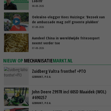
Lobith’
08-08-2026
Oekraïne-vlogger Kees Huizinga: ‘Bezoek van
de ambassade mag zelf groente plukken’
07-08-2026
Aandeel China in wereldwijde fritesexport
neemt verder toe
07-08-2026
NIEUW OP
MECHANISATIE
MARKT.NL
Zuidberg Valtra fronthef +PTO
GEBRUIKT, P.O.A.
John Deere Z997R incl 60SD Maaidek (WOL)
#690257
GEBRUIKT, P.O.A.