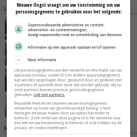
Nieuwe Oogst vraagt om uw toestemming om uw
LAATSTE NIEUWS
persoonsgegevens te gebruiken voor het volgende:
‘Iedere keer wil je het beter doen’
Gepersonaliseerde advertenties en content,
advertentie- en contentmetingen,
VANDAAG, 10:03
doelgroepenonderzoek en ontwikkeling van diensten
Informatie op een apparaat opslaan en/of openen
Hoeve Schaffersberg: basis voor vindingrijke
verbreders
Meer informatie
VANDAAG, 06:05
Uw persoonsgegevens worden verwerkt en informatie van uw
‘Samenwerking A-ware en Amalthea gaat
apparaat (cookies, unieke ID's en andere apparaatgegevens)
zorgen voor meer balans’
kan worden opgeslagen door, geopend door en gedeeld met
4 partners of specifiek door deze site worden gebruikt. Wij en
08-08-2026
onze partners kunnen precieze geolocatiegegevens
gebruiken.
Lijst met partners.
Internationale vraag naar geitenzuivel blijft
Bepaalde leveranciers kunnen uw persoonsgegevens
groot: Nederland in Europese top
verwerken op basis van gerechtvaardigd belang. U kunt
08-08-2026
hiertegen bezwaar maken door uw opties hieronder te
beheren. Zoek onderaan deze pagina of in het sitemenu naar
een link om uw toestemming te beheren of in te trekken via de
NIEUWSTE VIDEO'S
privacy- en cookie-instellingen.