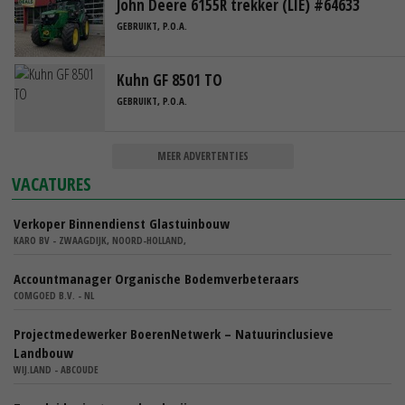
John Deere 6155R trekker (LIE) #64633
GEBRUIKT, P.O.A.
Kuhn GF 8501 TO
GEBRUIKT, P.O.A.
MEER ADVERTENTIES
VACATURES
Verkoper Binnendienst Glastuinbouw
KARO BV - ZWAAGDIJK, NOORD-HOLLAND,
Accountmanager Organische Bodemverbeteraars
COMGOED B.V. - NL
Projectmedewerker BoerenNetwerk – Natuurinclusieve
Landbouw
WIJ.LAND - ABCOUDE