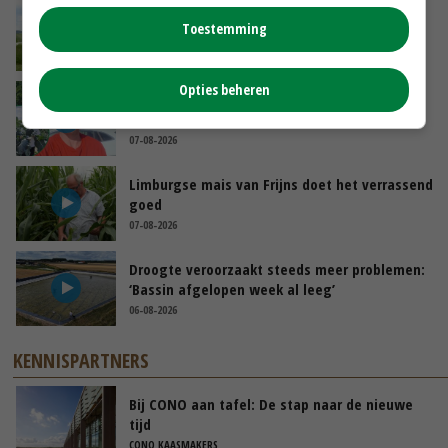
POAH!: John Deere 7730
Toestemming
08-08-2026
Opties beheren
Oekraïne-vlogger Kees Huizinga: ‘Bezoek van
de ambassade mag zelf groente plukken’
07-08-2026
Limburgse mais van Frijns doet het verrassend
goed
07-08-2026
Droogte veroorzaakt steeds meer problemen:
‘Bassin afgelopen week al leeg’
06-08-2026
KENNISPARTNERS
Bij CONO aan tafel: De stap naar de nieuwe
tijd
CONO KAASMAKERS