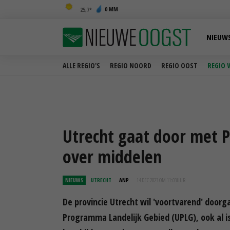
0 MM
25,7
NIEUW
ALLE REGIO'S
REGIO NOORD
REGIO OOST
REGIO 
Utrecht gaat door met P
over middelen
NIEUWS
UTRECHT
ANP
14 DEC 2023 OM 11:03
UUR
De provincie Utrecht wil 'voortvarend' door
Programma Landelijk Gebied (UPLG), ook al i