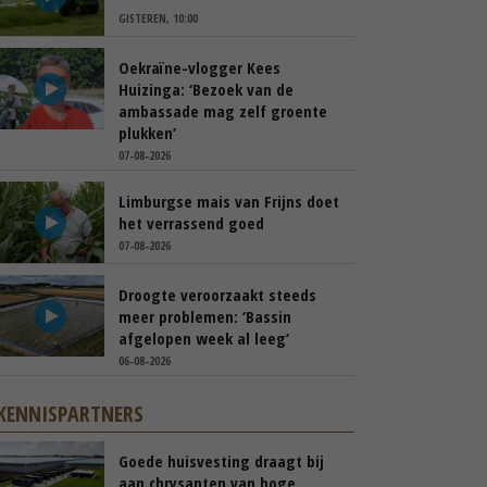
GISTEREN, 10:00
Oekraïne-vlogger Kees
Huizinga: ‘Bezoek van de
ambassade mag zelf groente
plukken’
07-08-2026
Limburgse mais van Frijns doet
het verrassend goed
07-08-2026
Droogte veroorzaakt steeds
meer problemen: ‘Bassin
afgelopen week al leeg’
06-08-2026
KENNISPARTNERS
Goede huisvesting draagt bij
aan chrysanten van hoge