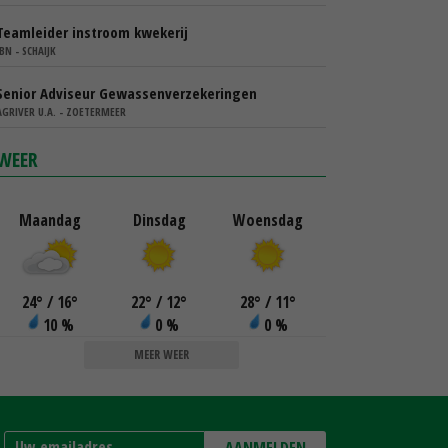
Teamleider instroom kwekerij
IBN - SCHAIJK
Senior Adviseur Gewassenverzekeringen
AGRIVER U.A. - ZOETERMEER
WEER
Maandag
Dinsdag
Woensdag
24
°
/ 16
°
22
°
/ 12
°
28
°
/ 11
°
10 %
0 %
0 %
MEER WEER