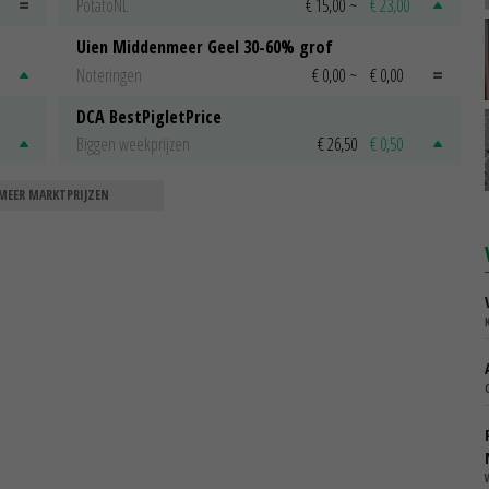
PotatoNL
€ 15,00
~
€ 23,00
Uien Middenmeer Geel 30-60% grof
Noteringen
€ 0,00
~
€ 0,00
DCA BestPigletPrice
Biggen weekprijzen
€ 26,50
€ 0,50
MEER MARKTPRIJZEN