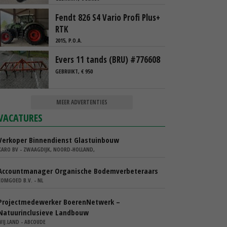
Fendt 826 S4 Vario Profi Plus+
RTK
2015, P.O.A.
Evers 11 tands (BRU) #776608
GEBRUIKT, € 950
MEER ADVERTENTIES
VACATURES
Verkoper Binnendienst Glastuinbouw
KARO BV - ZWAAGDIJK, NOORD-HOLLAND,
Accountmanager Organische Bodemverbeteraars
COMGOED B.V. - NL
Projectmedewerker BoerenNetwerk –
Natuurinclusieve Landbouw
WIJ.LAND - ABCOUDE