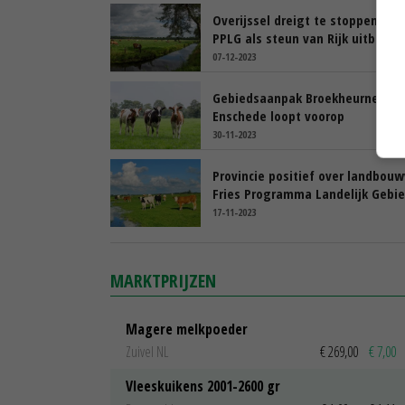
Overijssel dreigt te stoppen met
PPLG als steun van Rijk uitblijft
07-12-2023
Gebiedsaanpak Broekheurne bij
Enschede loopt voorop
30-11-2023
Provincie positief over landbouw
Fries Programma Landelijk Gebi
17-11-2023
MARKTPRIJZEN
Magere melkpoeder
Zuivel NL
€ 269,00
€ 7,00
Vleeskuikens 2001-2600 gr