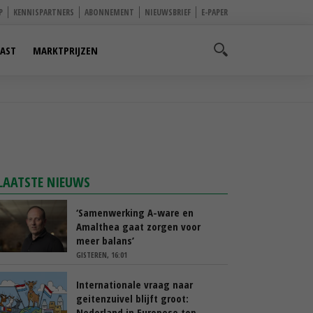
P
KENNISPARTNERS
ABONNEMENT
NIEUWSBRIEF
E-PAPER
AST
MARKTPRIJZEN
LAATSTE NIEUWS
‘Samenwerking A-ware en
Amalthea gaat zorgen voor
meer balans’
GISTEREN, 16:01
Internationale vraag naar
geitenzuivel blijft groot:
Nederland in Europese top