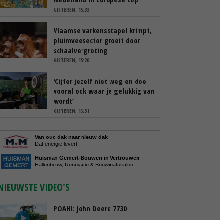
GISTEREN, 15:33
Vlaamse varkensstapel krimpt,
pluimveesector groeit door
schaalvergroting
GISTEREN, 15:20
‘Cijfer jezelf niet weg en doe
vooral ook waar je gelukkig van
wordt’
GISTEREN, 13:31
Van oud dak naar nieuw dak
Dat energie levert.
Huisman Gemert-Bouwen in Vertrouwen
Hallenbouw, Renovatie & Bouwmaterialen
NIEUWSTE VIDEO'S
POAH!: John Deere 7730