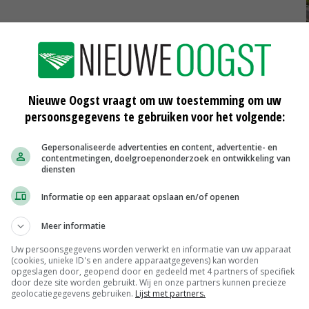
 (CDA) noemde de motie 'een steun in de rug'. Ze zei
n, zoals de landbouwsector en natuurorganisaties, de
aat uitwerken.
Nieuwe Oogst vraagt om uw toestemming om uw
persoonsgegevens te gebruiken voor het volgende:
rsieel verklaren van het transitiefonds, waarin 24,3
 te zitten, komt er voorlopig echter geen geld uit Den
Gepersonaliseerde advertenties en content, advertentie- en
contentmetingen, doelgroepenonderzoek en ontwikkeling van
ncies. Vorige week
dreigde Overijssel
te stoppen met de
diensten
overheid geen geld beschikbaar stelt.
Informatie op een apparaat opslaan en/of openen
Meer informatie
Uw persoonsgegevens worden verwerkt en informatie van uw apparaat
iedsprocessen
(cookies, unieke ID's en andere apparaatgegevens) kan worden
opgeslagen door, geopend door en gedeeld met 4 partners of specifiek
door deze site worden gebruikt. Wij en onze partners kunnen precieze
geolocatiegegevens gebruiken.
Lijst met partners.