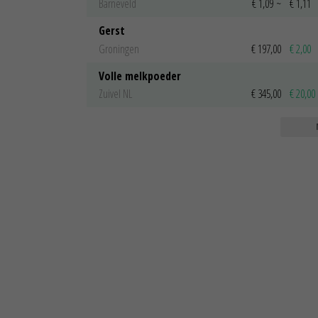
Barneveld
€ 1,09
~
€ 1,11
Gerst
Groningen
€ 197,00
€ 2,00
Volle melkpoeder
Zuivel NL
€ 345,00
€ 20,00