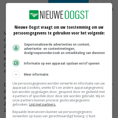
Nieuwe Oogst vraagt om uw toestemming om uw
persoonsgegevens te gebruiken voor het volgende:
Verder blijkt uit Oekraïense statistieken dat door de
oorlogsactiviteiten de tarweoogst in de periode van
Gepersonaliseerde advertenties en content,
2021 tot en met 2023 is afgenomen van 32,1 miljoen
advertentie- en contentmetingen,
ton naar 16,7 miljoen ton. Het verlies aan productie
doelgroepenonderzoek en ontwikkeling van diensten
wordt voor een deel toegeschreven aan de regio
Informatie op een apparaat opslaan en/of openen
Cherson, waar het de afgelopen twee jaar nauwelijks
mogelijk was gewassen te telen of oogsten.
Meer informatie
Uw persoonsgegevens worden verwerkt en informatie van uw
De lagere productiecijfers worden deels bevestigd door
apparaat (cookies, unieke ID's en andere apparaatgegevens)
de prognoses van USDA, al zijn de Amerikaanse
kan worden opgeslagen door, geopend door en gedeeld met
4 partners of specifiek door deze site worden gebruikt. Wij en
analisten minder pessimistisch over de productiedaling.
onze partners kunnen precieze geolocatiegegevens
Zijn gaan voor dit seizoen uit van een tarweoogst van
gebruiken.
Lijst met partners.
22,5 miljoen ton voor de Oekraïense graantelers.
Bepaalde leveranciers kunnen uw persoonsgegevens
verwerken op basis van gerechtvaardigd belang. U kunt