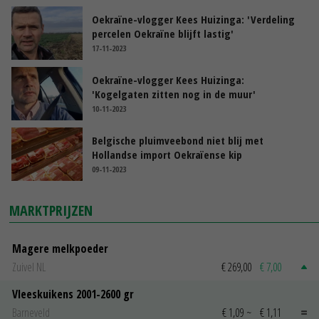
Oekraïne-vlogger Kees Huizinga: 'Verdeling
percelen Oekraïne blijft lastig'
17-11-2023
Oekraïne-vlogger Kees Huizinga:
'Kogelgaten zitten nog in de muur'
10-11-2023
Belgische pluimveebond niet blij met
Hollandse import Oekraïense kip
09-11-2023
MARKTPRIJZEN
Magere melkpoeder
Zuivel NL
€ 269,00
€ 7,00
Vleeskuikens 2001-2600 gr
Barneveld
€ 1,09
~
€ 1,11