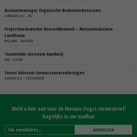
Accountmanager Organische Bodemverbeteraars
COMGOED B.V. - NL
Projectmedewerker BoerenNetwerk – Natuurinclusieve
Landbouw
WIJ.LAND - ABCOUDE
Teamleider instroom kwekerij
IBN - SCHAIJK
Senior Adviseur Gewassenverzekeringen
AGRIVER U.A. - ZOETERMEER
Meld u hier aan voor de Nieuwe Oogst nieuwsbrief!
Dagelijks in uw mailbox
AANMELDEN