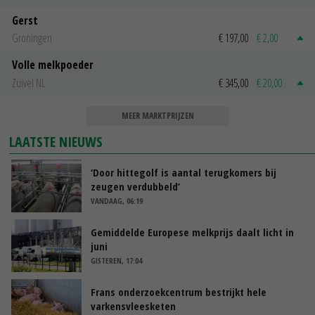
Gerst
Groningen
€ 197,00
€ 2,00
Volle melkpoeder
Zuivel NL
€ 345,00
€ 20,00
MEER MARKTPRIJZEN
LAATSTE NIEUWS
‘Door hittegolf is aantal terugkomers bij
zeugen verdubbeld’
VANDAAG, 06:19
Gemiddelde Europese melkprijs daalt licht in
juni
GISTEREN, 17:04
Frans onderzoekcentrum bestrijkt hele
varkensvleesketen