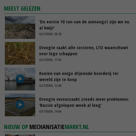
MEEST GELEZEN
‘De eerste 10 ton van de uienoogst zijn we nu
al kwijt’
GISTEREN, 09:28
Droogte raakt alle sectoren, LTO waarschuwt
voor lege schappen
GISTEREN, 11:05
Koeien van enige drijvende boerderij ter
wereld zijn te koop
GISTEREN, 12:00
Droogte veroorzaakt steeds meer problemen:
‘Bassin afgelopen week al leeg’
GISTEREN, 14:06
NIEUW OP
MECHANISATIE
MARKT.NL