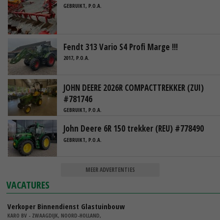
GEBRUIKT, P.O.A.
Fendt 313 Vario S4 Profi Marge !!!
2017, P.O.A.
JOHN DEERE 2026R COMPACTTREKKER (ZUI)
#781746
GEBRUIKT, P.O.A.
John Deere 6R 150 trekker (REU) #778490
GEBRUIKT, P.O.A.
MEER ADVERTENTIES
VACATURES
Verkoper Binnendienst Glastuinbouw
KARO BV - ZWAAGDIJK, NOORD-HOLLAND,