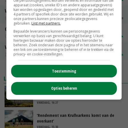
Zuivel NL
€ 269,00
€ 7,00
Uw persoonsgegevens worden verwerkt en informatie van uw
apparaat (cookies, unieke ID's en andere apparaatgegevens)
kan worden opgeslagen door, geopend door en gedeeld met
Vleeskuikens 2001-2600 gr
4 partners of specifiek door deze site worden gebruikt. Wij en
Barneveld
€ 1,09
~
€ 1,11
onze partners kunnen precieze geolocatiegegevens
gebruiken.
Lijst met partners.
Gerst
Bepaalde leveranciers kunnen uw persoonsgegevens
Groningen
€ 197,00
€ 2,00
verwerken op basis van gerechtvaardigd belang. U kunt
hiertegen bezwaar maken door uw opties hieronder te
beheren. Zoek onderaan deze pagina of in het sitemenu naar
Volle melkpoeder
een link om uw toestemming te beheren of in te trekken via de
Zuivel NL
€ 345,00
€ 20,00
privacy- en cookie-instellingen.
MEER MARKTPRIJZEN
Toestemming
LAATSTE NIEUWS
Opties beheren
Kamervragen over onttrekkingsverbod,
minister spreekt van ‘ondernemersrisico’
VANDAAG, 16:27
‘Rendement van Krullvarkens komt van de
overkant’
VANDAAG, 15:30