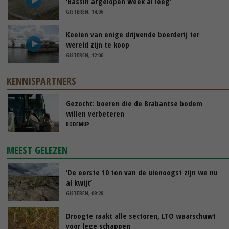
‘Bassin afgelopen week al leeg’
GISTEREN, 14:06
Koeien van enige drijvende boerderij ter
wereld zijn te koop
GISTEREN, 12:00
KENNISPARTNERS
Gezocht: boeren die de Brabantse bodem
willen verbeteren
BODEMUP
MEEST GELEZEN
‘De eerste 10 ton van de uienoogst zijn we nu
al kwijt’
GISTEREN, 09:28
Droogte raakt alle sectoren, LTO waarschuwt
voor lege schappen