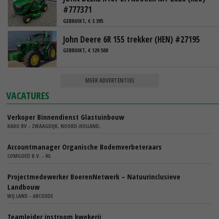
#777371
GEBRUIKT, € 3.395
John Deere 6R 155 trekker (HEN) #27195
GEBRUIKT, € 129.500
MEER ADVERTENTIES
VACATURES
Verkoper Binnendienst Glastuinbouw
KARO BV - ZWAAGDIJK, NOORD-HOLLAND,
Accountmanager Organische Bodemverbeteraars
COMGOED B.V. - NL
Projectmedewerker BoerenNetwerk – Natuurinclusieve
Landbouw
WIJ.LAND - ABCOUDE
Teamleider instroom kwekerij