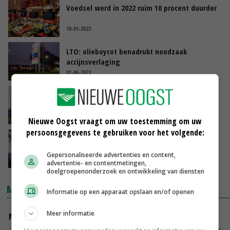
Voedsel werd in 2022 ruim 10 procent duurder
10-01-2023
LTO: olieboycot benadrukt noodzaak
accijnsverlaging
01-06-2022
Kabinet verlaagt accijnzen op brandstof per
1 april
11-03-2022
Nieuwe Oogst vraagt om uw toestemming om uw
persoonsgegevens te gebruiken voor het volgende:
Gestegen energieprijzen zorgen voor
hoogste inflatie sinds 2002
Gepersonaliseerde advertenties en content,
04-11-2021
advertentie- en contentmetingen,
doelgroepenonderzoek en ontwikkeling van diensten
MARKTPRIJZEN
Informatie op een apparaat opslaan en/of openen
Meer informatie
Magere melkpoeder