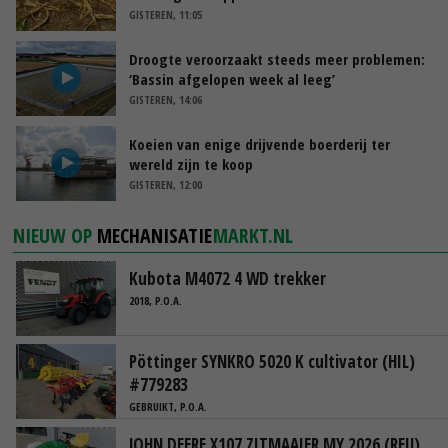
GISTEREN, 11:05
Droogte veroorzaakt steeds meer problemen:
‘Bassin afgelopen week al leeg’
GISTEREN, 14:06
Koeien van enige drijvende boerderij ter
wereld zijn te koop
GISTEREN, 12:00
NIEUW OP
MECHANISATIE
MARKT.NL
Kubota M4072 4 WD trekker
2018, P.O.A.
Pöttinger SYNKRO 5020 K cultivator (HIL)
#779283
GEBRUIKT, P.O.A.
JOHN DEERE X107 ZITMAAIER MY 2026 (REU)