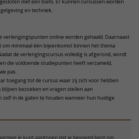
fgesloten met een toets. Er kunnen cursussen worden
egelgeving en techniek.
e verlengingspunten online worden gehaald. Daarnaast
t om minimaal één bijeenkomst binnen het thema
. Nadat de verlengingscursus volledig is afgerond, wordt
en die voldoende studiepunten heeft verzameld,
we pas.
aar toegang tot de cursus waar zij zich voor hebben
m blijven bezoeken en vragen stellen aan
 zelf in de gaten te houden wanneer hun huidige
 waarmee je kunt aantonen dat je bevoegd bent om