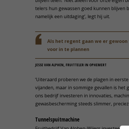
blijven telen. ‘Niet alleen voor onze eigen 
telers hun gewassen goed kunnen blijven b
namelijk een uitdaging’, legt hij uit.
Als het regent gaan we er gewoon 
voor in te plannen
JESSE VAN ALPHEN, FRUITTELER IN OPHEMERT
‘Uiteraard proberen we de plagen in eerste 
vijanden, maar in sommige gevallen is het
ons bedrijf investeren in innovaties, mach
gewasbescherming steeds slimmer, preciez
Tunnelspuitmachine
Fruitbedrijf Van Alphen-Wijers investeerde