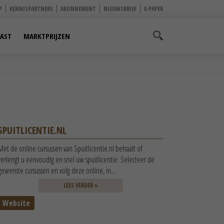
P
KENNISPARTNERS
ABONNEMENT
NIEUWSBRIEF
E-PAPER
AST
MARKTPRIJZEN
SPUITLICENTIE.NL
Met de online cursussen van Spuitlicentie.nl behaalt of
verlengt u eenvoudig en snel uw spuitlicentie. Selecteer de
gewenste cursussen en volg deze online, in...
LEES VERDER »
Website