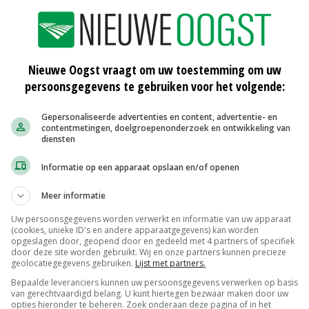
mingsmiddelen efficiënter en gerichter toe te passen.
n twintig procent op het gebruik van
verwaait, wordt met deze machine grotendeels
Nieuwe Oogst vraagt om uw toestemming om uw
t in staat om preciezer te werken waardoor we ook
persoonsgegevens te gebruiken voor het volgende:
andere percelen.’
Gepersonaliseerde advertenties en content, advertentie- en
contentmetingen, doelgroepenonderzoek en ontwikkeling van
rond het gebruik van gewasbeschermingsmiddelen vindt
diensten
r. ‘Er verdwijnen steeds meer middelen van de
Informatie op een apparaat opslaan en/of openen
alternatieven voor in de plaats komen. Op dit moment
Maar ik maak me zorgen over wat dit op de langere
Meer informatie
it de politiek met ons wordt meegedacht.’
Uw persoonsgegevens worden verwerkt en informatie van uw apparaat
(cookies, unieke ID's en andere apparaatgegevens) kan worden
opgeslagen door, geopend door en gedeeld met 4 partners of specifiek
langrijk om zelf goed op de hoogte te blijven van
door deze site worden gebruikt. Wij en onze partners kunnen precieze
geolocatiegegevens gebruiken.
Lijst met partners.
 bedrijf gebruik van een onafhankelijk adviesbureau dat
Bepaalde leveranciers kunnen uw persoonsgegevens verwerken op basis
ngen en risico’s’, vertelt Jesse. ‘Verder ben ik
van gerechtvaardigd belang. U kunt hiertegen bezwaar maken door uw
opties hieronder te beheren. Zoek onderaan deze pagina of in het
ruittelers, waarin wij samen kennis delen en ervaringen