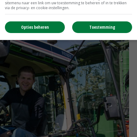
sitemenu naar een link om uw toestemming te beheren of in te trekken
eerzaam.’
via de privacy- en cookie-instellingen.
Opties beheren
Toestemming