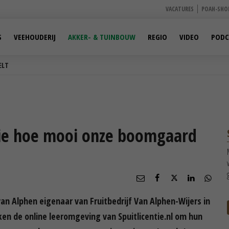
VACATURES
POAH-SHO
S
VEEHOUDERIJ
AKKER- & TUINBOUW
REGIO
VIDEO
PODC
ELT
k zie hoe mooi onze boomgaard
van Alphen eigenaar van Fruitbedrijf Van Alphen-Wijers in
en de online leeromgeving van Spuitlicentie.nl om hun