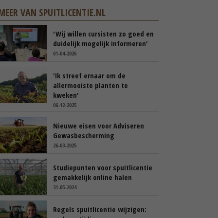
MEER VAN SPUITLICENTIE.NL
'Wij willen cursisten zo goed en
duidelijk mogelijk informeren'
01-04-2026
'Ik streef ernaar om de
allermooiste planten te
kweken'
06-12-2025
Nieuwe eisen voor Adviseren
Gewasbescherming
26-03-2025
Studiepunten voor spuitlicentie
gemakkelijk online halen
31-05-2024
Regels spuitlicentie wijzigen: