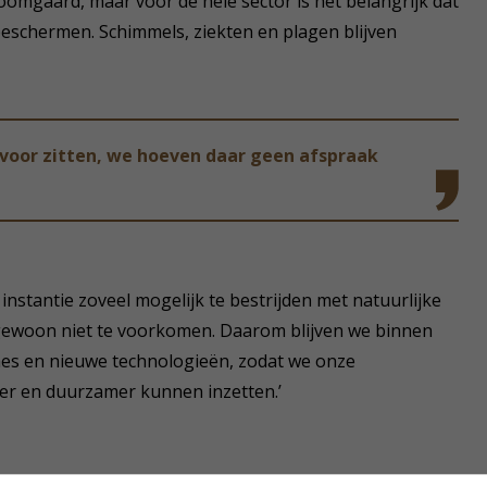
boomgaard, maar voor de hele sector is het belangrijk dat
eschermen. Schimmels, ziekten en plagen blijven
voor zitten, we hoeven daar geen afspraak
instantie zoveel mogelijk te bestrijden met natuurlijke
 gewoon niet te voorkomen. Daarom blijven we binnen
ines en nieuwe technologieën, zodat we onze
er en duurzamer kunnen inzetten.’
 in een tunnelspuitmachine ‘Lochmann’ met vier