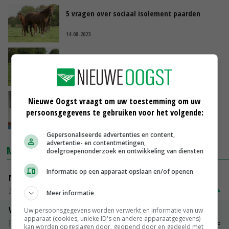
5 vragen over sociaal isolement paarden
14-08-2023
Onderzoek SRP: 76 procent paardenhouders
houdt dier niet alleen
04-08-2023
Guusje ter Horst stopt als voorzitter
Nieuwe Oogst vraagt om uw toestemming om uw
Sectorraad Paarden
persoonsgegevens te gebruiken voor het volgende:
12-07-2023
Gepersonaliseerde advertenties en content,
advertentie- en contentmetingen,
MARKTPRIJZEN
doelgroepenonderzoek en ontwikkeling van diensten
Informatie op een apparaat opslaan en/of openen
Magere melkpoeder
Zuivel NL
€ 269,00
€ 7,00
Meer informatie
Vleeskuikens 2001-2600 gr
Uw persoonsgegevens worden verwerkt en informatie van uw
apparaat (cookies, unieke ID's en andere apparaatgegevens)
Barneveld
€ 1,09
~
€ 1,11
kan worden opgeslagen door, geopend door en gedeeld met