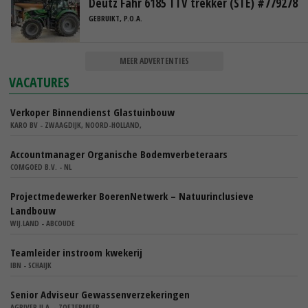
Deutz Fahr 6185 TTV trekker (STE) #779278
GEBRUIKT, P.O.A.
MEER ADVERTENTIES
VACATURES
Verkoper Binnendienst Glastuinbouw
KARO BV - ZWAAGDIJK, NOORD-HOLLAND,
Accountmanager Organische Bodemverbeteraars
COMGOED B.V. - NL
Projectmedewerker BoerenNetwerk – Natuurinclusieve
Landbouw
WIJ.LAND - ABCOUDE
Teamleider instroom kwekerij
IBN - SCHAIJK
Senior Adviseur Gewassenverzekeringen
AGRIVER U.A. - ZOETERMEER