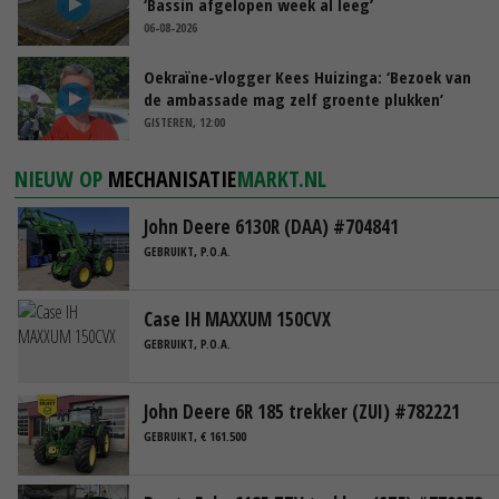
‘Bassin afgelopen week al leeg’
06-08-2026
Oekraïne-vlogger Kees Huizinga: ‘Bezoek van
de ambassade mag zelf groente plukken’
GISTEREN, 12:00
NIEUW OP
MECHANISATIE
MARKT.NL
John Deere 6130R (DAA) #704841
GEBRUIKT, P.O.A.
Case IH MAXXUM 150CVX
GEBRUIKT, P.O.A.
John Deere 6R 185 trekker (ZUI) #782221
GEBRUIKT, € 161.500