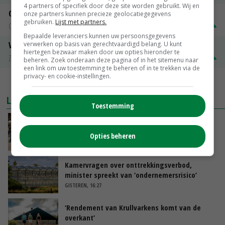
4 partners of specifiek door deze site worden gebruikt. Wij en
Gerst
onze partners kunnen precieze geolocatiegegevens
gebruiken.
Lijst met partners.
Groningen
€ 197,00
€ 2,00
Bepaalde leveranciers kunnen uw persoonsgegevens
verwerken op basis van gerechtvaardigd belang. U kunt
Volle melkpoeder
hiertegen bezwaar maken door uw opties hieronder te
Zuivel NL
€ 345,00
€ 20,00
beheren. Zoek onderaan deze pagina of in het sitemenu naar
een link om uw toestemming te beheren of in te trekken via de
privacy- en cookie-instellingen.
MEER MARKTPRIJZEN
LAATSTE NIEUWS
Toestemming
Na jarenlang meten willen Zuid-Hollandse
boeren nu erkenning
Opties beheren
VANDAAG, 07:00
Kamervragen over onttrekkingsverbod,
minister spreekt van ‘ondernemersrisico’
GISTEREN, 16:27
‘Rendement van Krullvarkens komt van de
overkant’