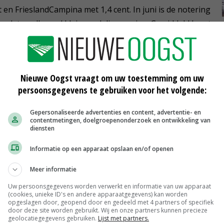
nt en FrieslandCampina met 1,4 cent. In juni is de notering
n laten allemaal kleinere dalingen zien. Gemiddeld komt
prijs in mei uit op 1,6 cent.
Nieuwe Oogst vraagt om uw toestemming om uw
persoonsgegevens te gebruiken voor het volgende:
Gepersonaliseerde advertenties en content, advertentie- en
contentmetingen, doelgroepenonderzoek en ontwikkeling van
diensten
Informatie op een apparaat opslaan en/of openen
Meer informatie
Uw persoonsgegevens worden verwerkt en informatie van uw apparaat
(cookies, unieke ID's en andere apparaatgegevens) kan worden
opgeslagen door, geopend door en gedeeld met 4 partners of specifiek
door deze site worden gebruikt. Wij en onze partners kunnen precieze
geolocatiegegevens gebruiken.
Lijst met partners.