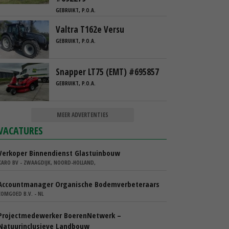
GEBRUIKT, P.O.A.
Valtra T162e Versu
GEBRUIKT, P.O.A.
Snapper LT75 (EMT) #695857
GEBRUIKT, P.O.A.
MEER ADVERTENTIES
VACATURES
Verkoper Binnendienst Glastuinbouw
KARO BV - ZWAAGDIJK, NOORD-HOLLAND,
Accountmanager Organische Bodemverbeteraars
COMGOED B.V. - NL
Projectmedewerker BoerenNetwerk –
Natuurinclusieve Landbouw