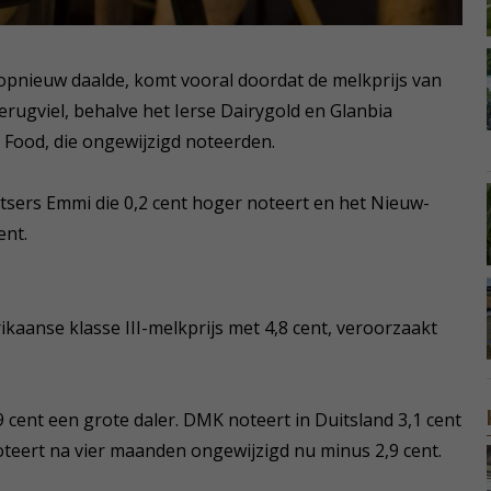
 opnieuw daalde, komt vooral doordat de melkprijs van
erugviel, behalve het Ierse Dairygold en Glanbia
 Food, die ongewijzigd noteerden.
itsers Emmi die 0,2 cent hoger noteert en het Nieuw-
ent.
kaanse klasse III-melkprijs met 4,8 cent, veroorzaakt
 cent een grote daler. DMK noteert in Duitsland 3,1 cent
noteert na vier maanden ongewijzigd nu minus 2,9 cent.