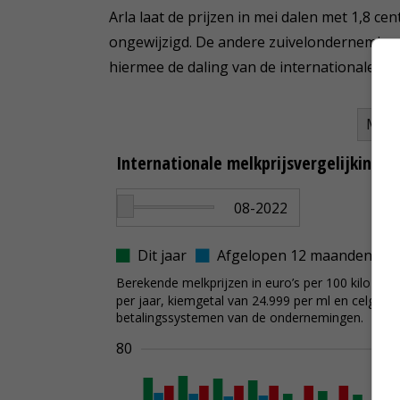
Arla laat de prijzen in mei dalen met 1,8 ce
ongewijzigd. De andere zuivelonderneminge
hiermee de daling van de internationale melk