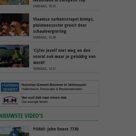
VANDAAG, 15:33
Vlaamse varkensstapel krimpt,
pluimveesector groeit door
schaalvergroting
VANDAAG, 15:20
‘Cijfer jezelf niet weg en doe
vooral ook waar je gelukkig van
wordt’
VANDAAG, 13:31
Huisman Gemert-Bouwen in Vertrouwen
Hallenbouw, Renovatie & Bouwmaterialen
Van oud dak naar nieuw dak
Dat energie levert.
NIEUWSTE VIDEO'S
POAH!: John Deere 7730