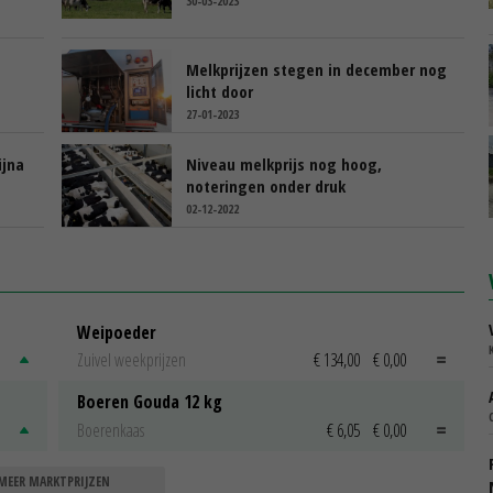
30-03-2023
n
Melkprijzen stegen in december nog
licht door
27-01-2023
ijna
Niveau melkprijs nog hoog,
noteringen onder druk
02-12-2022
Weipoeder
Zuivel weekprijzen
€ 134,00
€ 0,00
Boeren Gouda 12 kg
Boerenkaas
€ 6,05
€ 0,00
MEER MARKTPRIJZEN