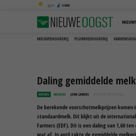
0 MM
23,7
NIEUW
MELKVEEHOUDERIJ
PLUIMVEEHOUDERIJ
VARKENSHOU
Daling gemiddelde melkp
NIEUWS
MELKVEE
JOHN LAMERS
30 JUN 2023 OM 10:16
UUR
De berekende voorschotmelkprijzen komen in 
standaardmelk. Dit blijkt uit de internationa
Farmers (EDF). Dit is een daling van 1,60 te
wat af. In april zakte de gemiddelde melkpri