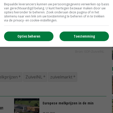
Bepaalde leveranciers kunnen uw persoonsgegevens verwerken op basis
van gerechtvaardigd belang. U kunt hiertegen bezwaar maken door uw
opties hieronder te beheren. Zoek onderaan deze pagina of in het
sitemenu naar een link om uw toestemming te beheren of in te trekken
via de privacy- en cookie-instellingen.
Opties beheren
Toestemming
lkprijzen
ZuivelNL
zuivelmarkt
Europese melkprijzen in de min
,81