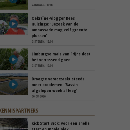
VANDAAG, 10:00
Oekraïne-vlogger Kees
Huizinga: ‘Bezoek van de
ambassade mag zelf groente
plukken’
GISTEREN, 12:00
Limburgse mais van Frijns doet
het verrassend goed
GISTEREN, 10:00
Droogte veroorzaakt steeds
meer problemen: ‘Bassin
afgelopen week al leeg’
06-08-2026
KENNISPARTNERS
Kick Start Brok; voor een snelle
start en mooie piek