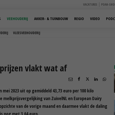
VACATURES
POAH-SHO
S
VEEHOUDERIJ
AKKER- & TUINBOUW
REGIO
VIDEO
PODC
DERIJ
VLEESVEEHOUDERIJ
rijzen vlakt wat af
mei 2023 uit op gemiddeld 43,73 euro per 100 kilo
le melkprijsvergelijking van ZuivelNL en European Dairy
n opzichte van de vorige maand en daarmee vlakt de daling
js nog met 3,64 euro.