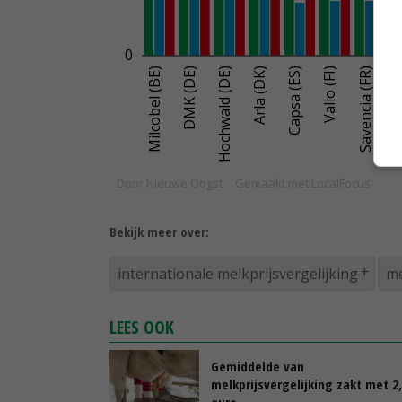
Bekijk meer over:
internationale melkprijsvergelijking
me
LEES OOK
Gemiddelde van
melkprijsvergelijking zakt met 2
euro