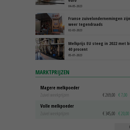
04-05-2023
Franse zuivelondernemingen zij
weer tegendraads
02-03-2023
Melkprijs EU steeg in 2022 met b
40 procent
05-01-2023
MARKTPRIJZEN
Magere melkpoeder
Zuivel weekprijzen
€ 269,00
€ 7,00
Volle melkpoeder
Zuivel weekprijzen
€ 345,00
€ 20,00