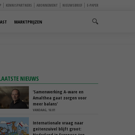
P
KENNISPARTNERS
ABONNEMENT
NIEUWSBRIEF
E-PAPER
AST
MARKTPRIJZEN
LAATSTE NIEUWS
‘Samenwerking A-ware en
Amalthea gaat zorgen voor
meer balans’
VANDAAG, 16:01
Internationale vraag naar
geitenzuivel blijft groot:
Nederland in Europese top