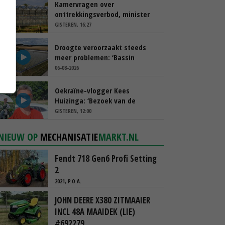
Kamervragen over
onttrekkingsverbod, minister
spreekt van ‘ondernemersrisico’
GISTEREN, 16:27
Droogte veroorzaakt steeds
meer problemen: ‘Bassin
afgelopen week al leeg’
06-08-2026
Oekraïne-vlogger Kees
Huizinga: ‘Bezoek van de
ambassade mag zelf groente
GISTEREN, 12:00
plukken’
NIEUW OP
MECHANISATIE
MARKT.NL
Fendt 718 Gen6 Profi Setting
2
2021, P.O.A.
JOHN DEERE X380 ZITMAAIER
INCL 48A MAAIDEK (LIE)
#692279