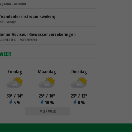
WIJ.LAND - ABCOUDE
Teamleider instroom kwekerij
IBN - SCHAIJK
Senior Adviseur Gewassenverzekeringen
AGRIVER U.A. - ZOETERMEER
WEER
Zondag
Maandag
Dinsdag
30
°
/ 14
°
25
°
/ 16
°
23
°
/ 12
°
5 %
10 %
0 %
MEER WEER