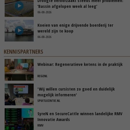
Droogte veroorzaakt steeds meer problemen:
‘Bassin afgelopen week al leeg’
06-08-2026
Koeien van enige drijvende boerderij ter
wereld zijn te koop
06-08-2026
KENNISPARTNERS
Webinar: Regeneratieve ketens in de praktijk
REGENL
'Wij willen cursisten zo goed en duidelijk
mogelijk informeren'
SPUITLICENTIE.NL
SyreN en SecureCattle winnen landelijke RMV
Innovatie Awards
RMV