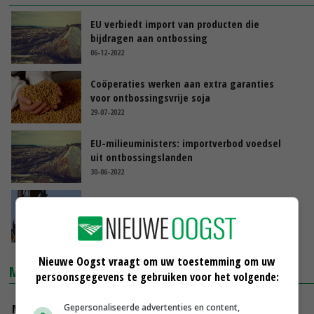
EU verbiedt import van producten die
bijdragen aan ontbossing
06-12-2022
Coöperaties werken aan extra garanties
voor ontbossingsvrije soja
29-07-2022
EU-milieuministers: importverbod voedsel
uit ontbossingslanden
30-06-2022
Banken: controle op financiering ontbossing
voor soja
09-12-2021
Nieuwe Oogst vraagt om uw toestemming om uw
MARKTPRIJZEN
persoonsgegevens te gebruiken voor het volgende:
Gepersonaliseerde advertenties en content,
Magere melkpoeder