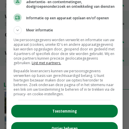
advertentie- en contentmetingen,
Zuivel NL
€ 269,00
€ 7,00
doelgroepenonderzoek en ontwikkeling van diensten
Vleeskuikens 2001-2600 gr
Informatie op een apparaat opslaan en/of openen
Barneveld
€ 1,09
~
€ 1,11
Meer informatie
Gerst
Uw persoonsgegevens worden verwerkt en informatie van uw
Groningen
€ 197,00
€ 2,00
apparaat (cookies, unieke ID's en andere apparaatgegevens)
kan worden opgeslagen door, geopend door en gedeeld met
Volle melkpoeder
4 partners of specifiek door deze site worden gebruikt. Wij en
onze partners kunnen precieze geolocatiegegevens
Zuivel NL
€ 345,00
€ 20,00
gebruiken.
Lijst met partners.
Bepaalde leveranciers kunnen uw persoonsgegevens
MEER MARKTPRIJZEN
verwerken op basis van gerechtvaardigd belang. U kunt
hiertegen bezwaar maken door uw opties hieronder te
LAATSTE NIEUWS
beheren. Zoek onderaan deze pagina of in het sitemenu naar
een link om uw toestemming te beheren of in te trekken via de
privacy- en cookie-instellingen.
Kamervragen over onttrekkingsverbod,
minister spreekt van ‘ondernemersrisico’
GISTEREN, 16:27
Toestemming
‘Rendement van Krullvarkens komt van de
overkant’
Opties beheren