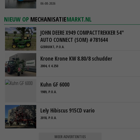
06-08-2026
NIEUW OP
MECHANISATIE
MARKT.NL
JOHN DEERE X949 COMPACTTREKKER 54"
AUTO CONNECT (SOM) #781644
GEBRUIKT, P.O.A.
Krone Krone KW 8.80/8 schudder
2004, € 4.250
Kuhn GF 6000
1989, P.O.A.
Lely Hibiscus 915CD vario
2018, P.O.A.
MEER ADVERTENTIES