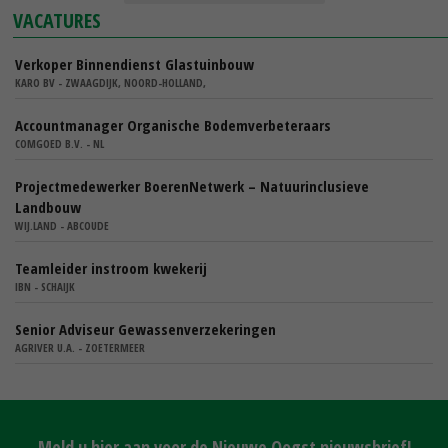
VACATURES
Verkoper Binnendienst Glastuinbouw
KARO BV - ZWAAGDIJK, NOORD-HOLLAND,
Accountmanager Organische Bodemverbeteraars
COMGOED B.V. - NL
Projectmedewerker BoerenNetwerk – Natuurinclusieve
Landbouw
WIJ.LAND - ABCOUDE
Teamleider instroom kwekerij
IBN - SCHAIJK
Senior Adviseur Gewassenverzekeringen
AGRIVER U.A. - ZOETERMEER
Meld u hier aan voor de Nieuwe Oogst nieuwsbrief!