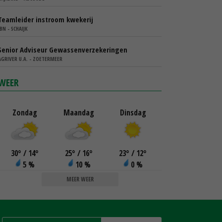
Teamleider instroom kwekerij
IBN - SCHAIJK
Senior Adviseur Gewassenverzekeringen
AGRIVER U.A. - ZOETERMEER
WEER
Zondag
Maandag
Dinsdag
30
°
/ 14
°
25
°
/ 16
°
23
°
/ 12
°
5 %
10 %
0 %
MEER WEER