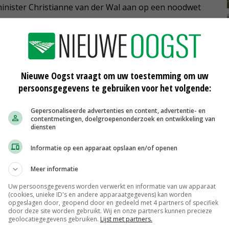
minister Christianne van der Wal aan op een noodwet
iseren. In Overijssel is de onrust over de PAS-
 provincie Overijssel handhaaft tegen PAS-melders.
ek bij het provinciehuis in Zwolle tegen deze actie
Nieuwe Oogst vraagt om uw toestemming om uw
persoonsgegevens te gebruiken voor het volgende:
edsaanpak
Gepersonaliseerde advertenties en content, advertentie- en
obank het webinar Zo heb je zelf invloed op
contentmetingen, doelgroepenonderzoek en ontwikkeling van
 een rol in gebiedsproces(sen) in jouw omgeving.
diensten
ebiedsgerichte aanpak bijdragen aan het oplossen van
meer over deze vragen gaan de gasten in gesprek. Ze
Informatie op een apparaat opslaan en/of openen
t je bedrijf kan opleveren. Met medewerking van
Meer informatie
 Liebeton, melkveehouder en gebiedsregisseur Albert
nd-directeur Jelmer Algra. Meld je aan voor het
Uw persoonsgegevens worden verwerkt en informatie van uw apparaat
dsaanpak
, 6 december van 20 tot 21.30 uur.
(cookies, unieke ID's en andere apparaatgegevens) kan worden
opgeslagen door, geopend door en gedeeld met 4 partners of specifiek
door deze site worden gebruikt. Wij en onze partners kunnen precieze
geolocatiegegevens gebruiken.
Lijst met partners.