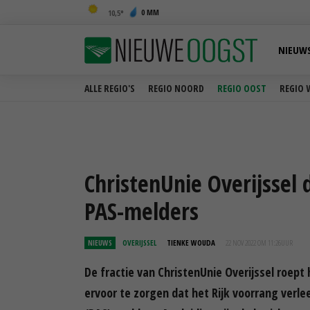
0 MM
10,5
NIEUW
ALLE REGIO'S
REGIO NOORD
REGIO OOST
REGIO 
ChristenUnie Overijssel d
PAS-melders
NIEUWS
OVERIJSSEL
TIENKE WOUDA
22 NOV 2022 OM 11:26
UUR
De fractie van ChristenUnie Overijssel roep
ervoor te zorgen dat het Rijk voorrang verl