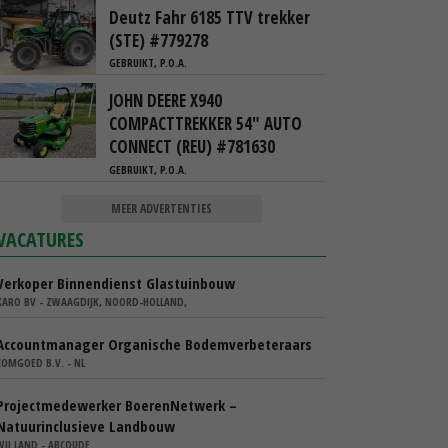
Deutz Fahr 6185 TTV trekker
(STE) #779278
GEBRUIKT, P.O.A.
JOHN DEERE X940
COMPACTTREKKER 54" AUTO
CONNECT (REU) #781630
GEBRUIKT, P.O.A.
MEER ADVERTENTIES
VACATURES
Verkoper Binnendienst Glastuinbouw
KARO BV - ZWAAGDIJK, NOORD-HOLLAND,
Accountmanager Organische Bodemverbeteraars
COMGOED B.V. - NL
Projectmedewerker BoerenNetwerk –
Natuurinclusieve Landbouw
WIJ.LAND - ABCOUDE