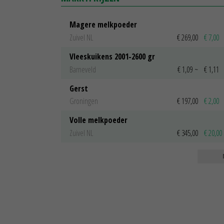
Magere melkpoeder
Zuivel NL
€ 269,00
€ 7,00
Vleeskuikens 2001-2600 gr
Barneveld
€ 1,09
~
€ 1,11
Gerst
Groningen
€ 197,00
€ 2,00
Volle melkpoeder
Zuivel NL
€ 345,00
€ 20,00