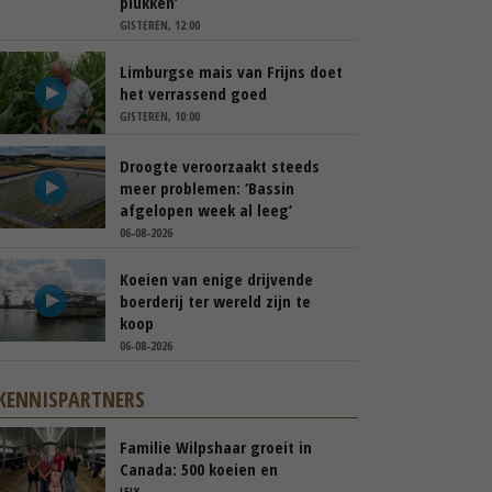
plukken’
GISTEREN, 12:00
Limburgse mais van Frijns doet
het verrassend goed
GISTEREN, 10:00
Droogte veroorzaakt steeds
meer problemen: ‘Bassin
afgelopen week al leeg’
06-08-2026
Koeien van enige drijvende
boerderij ter wereld zijn te
koop
06-08-2026
KENNISPARTNERS
Familie Wilpshaar groeit in
Canada: 500 koeien en
robotmelken
LELY