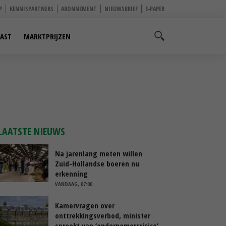
P
KENNISPARTNERS
ABONNEMENT
NIEUWSBRIEF
E-PAPER
AST
MARKTPRIJZEN
LAATSTE NIEUWS
Na jarenlang meten willen
Zuid-Hollandse boeren nu
erkenning
VANDAAG, 07:00
Kamervragen over
onttrekkingsverbod, minister
spreekt van ‘ondernemersrisico’