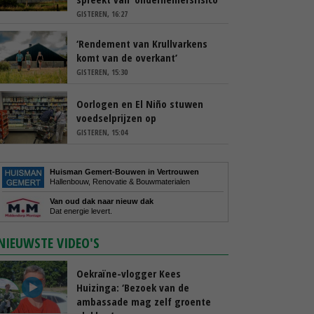
GISTEREN, 16:27
‘Rendement van Krullvarkens
komt van de overkant’
GISTEREN, 15:30
Oorlogen en El Niño stuwen
voedselprijzen op
GISTEREN, 15:04
Huisman Gemert-Bouwen in Vertrouwen
Hallenbouw, Renovatie & Bouwmaterialen
Van oud dak naar nieuw dak
Dat energie levert.
NIEUWSTE VIDEO'S
Oekraïne-vlogger Kees
Huizinga: ‘Bezoek van de
ambassade mag zelf groente