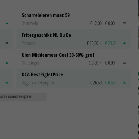
Scharreleieren maat 59
Barneveld
€ 12,00
€ 0,00
Fritesgeschikt NL Du Be
PotatoNL
€ 15,00
~
€ 23,00
Uien Middenmeer Geel 30-60% grof
Noteringen
€ 0,00
~
€ 0,00
DCA BestPigletPrice
Biggen weekprijzen
€ 26,50
€ 0,50
MEER MARKTPRIJZEN