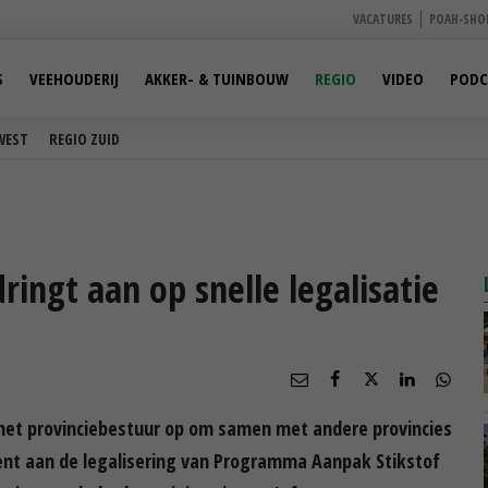
VACATURES
POAH-SHO
S
VEEHOUDERIJ
AKKER- & TUINBOUW
REGIO
VIDEO
PODC
WEST
REGIO ZUID
ringt aan op snelle legalisatie
t het provinciebestuur op om samen met andere provincies
eent aan de legalisering van Programma Aanpak Stikstof