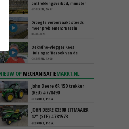
onttrekkingsverbod, minister
spreekt van ‘ondernemersrisico’
GISTEREN, 16:27
Droogte veroorzaakt steeds
meer problemen: ‘Bassin
afgelopen week al leeg’
06-08-2026
Oekraïne-vlogger Kees
Huizinga: ‘Bezoek van de
ambassade mag zelf groente
GISTEREN, 12:00
plukken’
NIEUW OP
MECHANISATIE
MARKT.NL
John Deere 6R 150 trekker
(REU) #778490
GEBRUIKT, P.O.A.
JOHN DEERE X350R ZITMAAIER
42" (STE) #781573
GEBRUIKT, P.O.A.