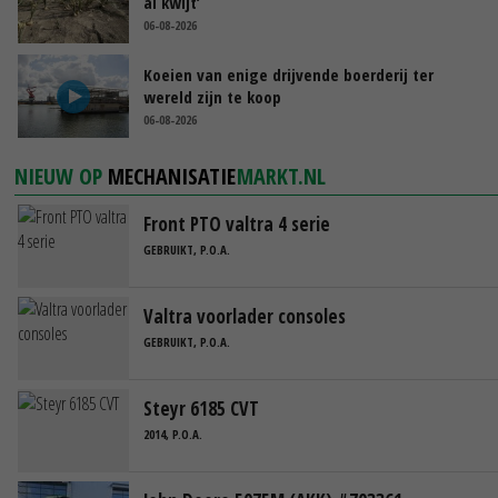
al kwijt’
06-08-2026
Koeien van enige drijvende boerderij ter
wereld zijn te koop
06-08-2026
NIEUW OP
MECHANISATIE
MARKT.NL
Front PTO valtra 4 serie
GEBRUIKT, P.O.A.
Valtra voorlader consoles
GEBRUIKT, P.O.A.
Steyr 6185 CVT
2014, P.O.A.