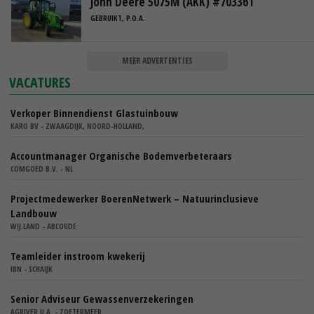
John Deere 5075M (AKK) #703361
GEBRUIKT, P.O.A.
MEER ADVERTENTIES
VACATURES
Verkoper Binnendienst Glastuinbouw
KARO BV - ZWAAGDIJK, NOORD-HOLLAND,
Accountmanager Organische Bodemverbeteraars
COMGOED B.V. - NL
Projectmedewerker BoerenNetwerk – Natuurinclusieve
Landbouw
WIJ.LAND - ABCOUDE
Teamleider instroom kwekerij
IBN - SCHAIJK
Senior Adviseur Gewassenverzekeringen
AGRIVER U.A. - ZOETERMEER