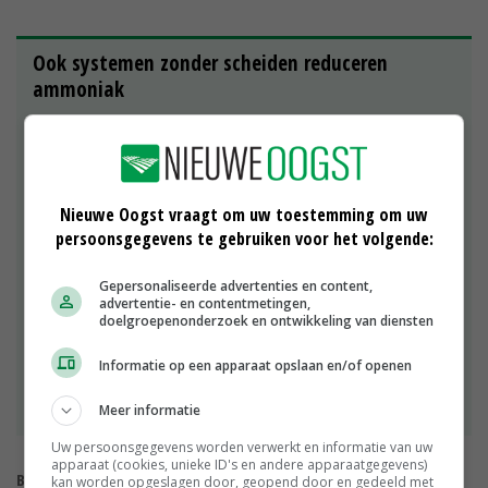
Ook systemen zonder scheiden reduceren
ammoniak
Bij kalverhouder Stefan Thelosen in Someren-
Heide zijn ook andere systemen getest, waarbij de
mest niet werd gescheiden. Zoals het koelen van
mest. Diep koelen, in een diepe kelder, gaf 49
Nieuwe Oogst vraagt om uw toestemming om uw
procent ammoniakreductie. Het koelen van een
persoonsgegevens te gebruiken voor het volgende:
ondiepe kelder kwam op 48 procent. 'Ik wist niet
dat er zoveel warmte in mijn mest zit. Voor wie het
Gepersonaliseerde advertenties en content,
kan gebruiken, is dit misschien een aardige optie
advertentie- en contentmetingen,
voor een verdienmodel. Voor mijn bedrijf komt er te
doelgroepenonderzoek en ontwikkeling van diensten
veel warmte vrij', stelt Thelosen. Maar ook een
standaard ondiep systeem met een houten rooster
Informatie op een apparaat opslaan en/of openen
gaf een reductie van 40 procent, die met de
Meer informatie
cattlefloor van Nooyen 44 procent.
Uw persoonsgegevens worden verwerkt en informatie van uw
apparaat (cookies, unieke ID's en andere apparaatgegevens)
Bekijk meer over:
kan worden opgeslagen door, geopend door en gedeeld met