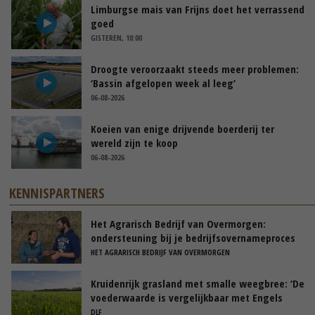
Limburgse mais van Frijns doet het verrassend
goed
GISTEREN, 10:00
Droogte veroorzaakt steeds meer problemen:
‘Bassin afgelopen week al leeg’
06-08-2026
Koeien van enige drijvende boerderij ter
wereld zijn te koop
06-08-2026
KENNISPARTNERS
Het Agrarisch Bedrijf van Overmorgen:
ondersteuning bij je bedrijfsovernameproces
HET AGRARISCH BEDRIJF VAN OVERMORGEN
Kruidenrijk grasland met smalle weegbree: ‘De
voederwaarde is vergelijkbaar met Engels
raaigras’
DLF