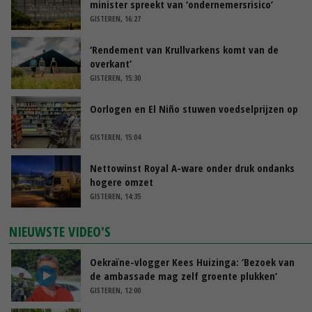
minister spreekt van ‘ondernemersrisico’
GISTEREN, 16:27
‘Rendement van Krullvarkens komt van de
overkant’
GISTEREN, 15:30
Oorlogen en El Niño stuwen voedselprijzen op
GISTEREN, 15:04
Nettowinst Royal A-ware onder druk ondanks
hogere omzet
GISTEREN, 14:35
NIEUWSTE VIDEO'S
Oekraïne-vlogger Kees Huizinga: ‘Bezoek van
de ambassade mag zelf groente plukken’
GISTEREN, 12:00