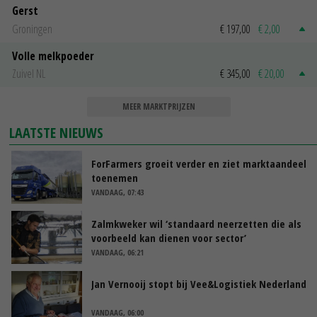
Gerst
Groningen
€ 197,00
€ 2,00
Volle melkpoeder
Zuivel NL
€ 345,00
€ 20,00
MEER MARKTPRIJZEN
LAATSTE NIEUWS
ForFarmers groeit verder en ziet marktaandeel
toenemen
VANDAAG, 07:43
Zalmkweker wil ‘standaard neerzetten die als
voorbeeld kan dienen voor sector’
VANDAAG, 06:21
Jan Vernooij stopt bij Vee&Logistiek Nederland
VANDAAG, 06:00