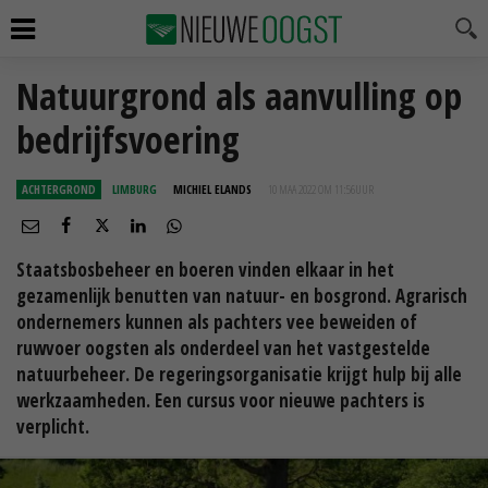
Natuurgrond als aanvulling op
bedrijfsvoering
ACHTERGROND
LIMBURG
MICHIEL ELANDS
10 MAA 2022 OM 11:56
UUR
Staatsbosbeheer en boeren vinden elkaar in het
gezamenlijk benutten van natuur- en bosgrond. Agrarisch
ondernemers kunnen als pachters vee beweiden of
ruwvoer oogsten als onderdeel van het vastgestelde
natuurbeheer. De regeringsorganisatie krijgt hulp bij alle
werkzaamheden. Een cursus voor nieuwe pachters is
verplicht.