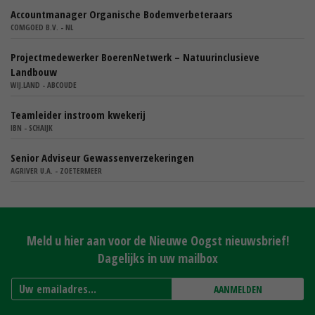
Accountmanager Organische Bodemverbeteraars
COMGOED B.V. - NL
Projectmedewerker BoerenNetwerk – Natuurinclusieve
Landbouw
WIJ.LAND - ABCOUDE
Teamleider instroom kwekerij
IBN - SCHAIJK
Senior Adviseur Gewassenverzekeringen
AGRIVER U.A. - ZOETERMEER
Meld u hier aan voor de Nieuwe Oogst nieuwsbrief!
Dagelijks in uw mailbox
AANMELDEN