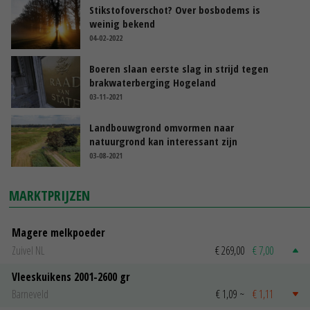
Stikstofoverschot? Over bosbodems is
weinig bekend
04-02-2022
Boeren slaan eerste slag in strijd tegen
brakwaterberging Hogeland
03-11-2021
Landbouwgrond omvormen naar
natuurgrond kan interessant zijn
03-08-2021
MARKTPRIJZEN
Magere melkpoeder
Zuivel NL
€ 269,00
€ 7,00
Vleeskuikens 2001-2600 gr
Barneveld
€ 1,09
~
€ 1,11