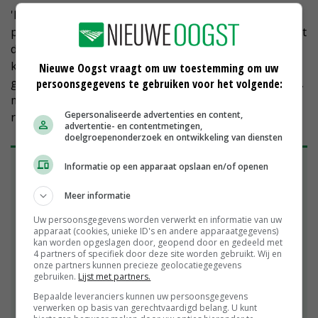
'Het is goed om elkaars belangen te kennen en
partners te worden op basis van die belangen. Het gaat
dus, naast de intentie om partners te zijn, ook om
kennis. En in die kennis moet wederzijds worden
Nieuwe Oogst vraagt om uw toestemming om uw
geïnvesteerd', geeft Olthof aan. 'De cursus is eenmalig,
persoonsgegevens te gebruiken voor het volgende:
maar we willen graag periodiek met pachters in de
Gepersonaliseerde advertenties en content,
regio in gesprek over het gebied.'
advertentie- en contentmetingen,
doelgroepenonderzoek en ontwikkeling van diensten
Kenniseis voor pacht
Informatie op een apparaat opslaan en/of openen
Nieuwe pachters van Staatsbosbeheer moeten
Meer informatie
sinds 1 januari deelnemen aan een cursus.
Aanmelden kan via Aeres Hogeschool in Dronten
Uw persoonsgegevens worden verwerkt en informatie van uw
apparaat (cookies, unieke ID's en andere apparaatgegevens)
en bij voldoende deelnemers wordt de training
kan worden opgeslagen door, geopend door en gedeeld met
lokaal gegeven. De duur van de cursus is drie
4 partners of specifiek door deze site worden gebruikt. Wij en
dagen en de kosten bedragen nu 460 euro. Na het
onze partners kunnen precieze geolocatiegegevens
gebruiken.
Lijst met partners.
volgen van de cursus wordt een certificaat
afgegeven waarmee de pachter gegadigde blijft
Bepaalde leveranciers kunnen uw persoonsgegevens
verwerken op basis van gerechtvaardigd belang. U kunt
voor het pachten van natuurgrond. De kenniseis