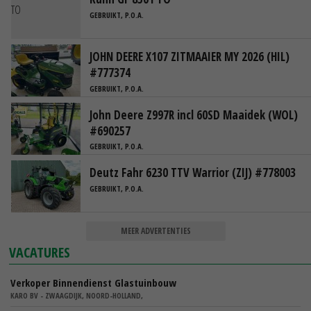
GEBRUIKT, P.O.A.
JOHN DEERE X107 ZITMAAIER MY 2026 (HIL)
#777374
GEBRUIKT, P.O.A.
John Deere Z997R incl 60SD Maaidek (WOL)
#690257
GEBRUIKT, P.O.A.
Deutz Fahr 6230 TTV Warrior (ZIJ) #778003
GEBRUIKT, P.O.A.
MEER ADVERTENTIES
VACATURES
Verkoper Binnendienst Glastuinbouw
KARO BV - ZWAAGDIJK, NOORD-HOLLAND,