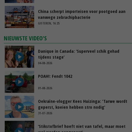
China scherpt importeisen voor pootgoed aan
vanwege zebrachipbacterie
GISTEREN, 16:25
NIEUWSTE VIDEO'S
Danique in Canada: ‘Superveel schik gehad
tijdens stage’
04-08-2026
POAH!: Fendt 1042
01-08-2026
Oekraïne-vlogger Kees Huizinga: ‘Tarwe wordt
geperst, koeien hebben stro nodig’
31-07-2026
‘Stikstofbrief hoeft niet van tafel, maar moet