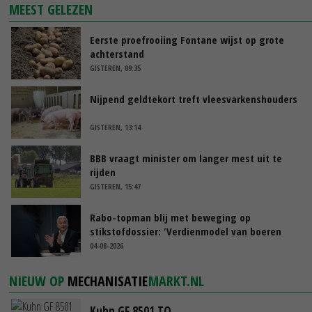
MEEST GELEZEN
Eerste proefrooiing Fontane wijst op grote
achterstand
GISTEREN, 09:35
Nijpend geldtekort treft vleesvarkenshouders
GISTEREN, 13:14
BBB vraagt minister om langer mest uit te
rijden
GISTEREN, 15:47
Rabo-topman blij met beweging op
stikstofdossier: ‘Verdienmodel van boeren
blijft cruciaal’
04-08-2026
NIEUW OP
MECHANISATIE
MARKT.NL
Kuhn GF 8501 TO