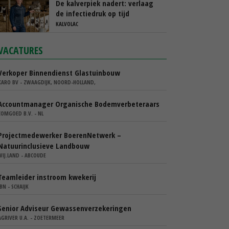
De kalverpiek nadert: verlaag
de infectiedruk op tijd
KALVOLAC
VACATURES
Verkoper Binnendienst Glastuinbouw
KARO BV - ZWAAGDIJK, NOORD-HOLLAND,
Accountmanager Organische Bodemverbeteraars
COMGOED B.V. - NL
Projectmedewerker BoerenNetwerk –
Natuurinclusieve Landbouw
WIJ.LAND - ABCOUDE
Teamleider instroom kwekerij
IBN - SCHAIJK
Senior Adviseur Gewassenverzekeringen
AGRIVER U.A. - ZOETERMEER