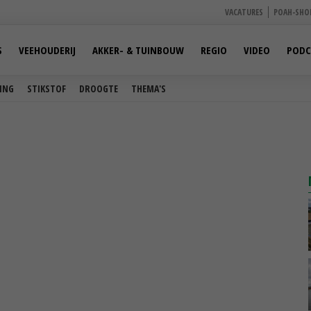
VACATURES
POAH-SHO
S
VEEHOUDERIJ
AKKER- & TUINBOUW
REGIO
VIDEO
PODC
ING
STIKSTOF
DROOGTE
THEMA'S