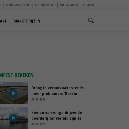
P
KENNISPARTNERS
ABONNEMENT
NIEUWSBRIEF
E-PAPER
AST
MARKTPRIJZEN
MEEST BEKEKEN
Droogte veroorzaakt steeds
meer problemen: ‘Bassin
afgelopen week al leeg’
06-08-2026
Koeien van enige drijvende
boerderij ter wereld zijn te
koop
06-08-2026