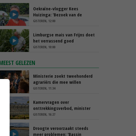
Oekraïne-vlogger Kees
Huizinga: ‘Bezoek van de
ambassade mag zelf groente
GISTEREN, 12:00
plukken’
Limburgse mais van Frijns doet
het verrassend goed
GISTEREN, 10:00
MEEST GELEZEN
Ministerie zoekt tweehonderd
agrariërs die mee willen
denken
GISTEREN, 11:34
Kamervragen over
onttrekkingsverbod, minister
spreekt van ‘ondernemersrisico’
GISTEREN, 16:27
Droogte veroorzaakt steeds
meer problemen: ‘Bassin