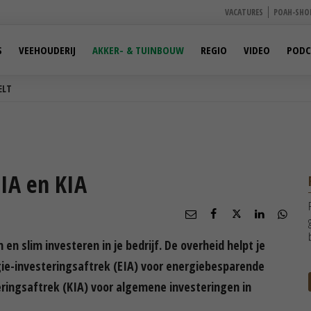
VACATURES
POAH-SHO
S
VEEHOUDERIJ
AKKER- & TUINBOUW
REGIO
VIDEO
PODC
ELT
IA en KIA
n slim investeren in je bedrijf. De overheid helpt je
rgie-investeringsaftrek (EIA) voor energiebesparende
eringsaftrek (KIA) voor algemene investeringen in