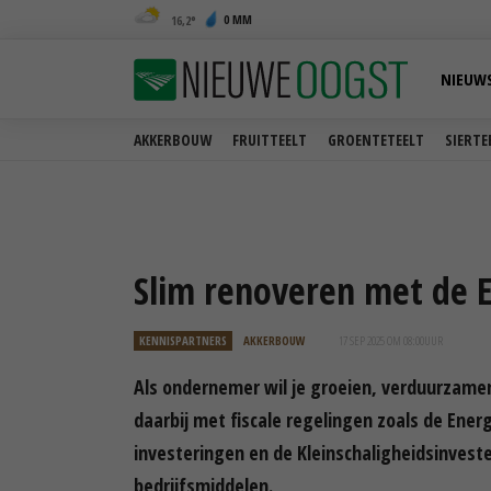
0 MM
16,2
NIEUW
AKKERBOUW
FRUITTEELT
GROENTETEELT
SIERTE
Slim renoveren met de E
KENNISPARTNERS
AKKERBOUW
17 SEP 2025 OM 08:00
UUR
Als ondernemer wil je groeien, verduurzamen e
daarbij met fiscale regelingen zoals de Ene
investeringen en de Kleinschaligheidsinvest
bedrijfsmiddelen.