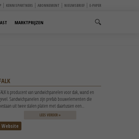
P
KENNISPARTNERS
ABONNEMENT
NIEUWSBRIEF
E-PAPER
AST
MARKTPRIJZEN
FALK
FALK is producent van sandwichpanelen voor dak, wand en
gevel. Sandwichpanelen zijn prefab bouwelementen die
bestaan uit twee stalen platen met daartussen een...
LEES VERDER »
Website