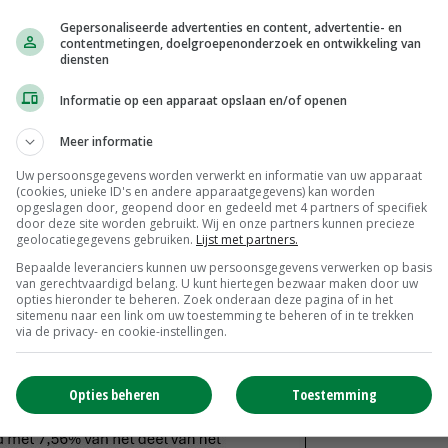
f te trekken van je winst, wat resulteert in fiscaal
Gepersonaliseerde advertenties en content, advertentie- en
contentmetingen, doelgroepenonderzoek en ontwikkeling van
diensten
en van de KIA vind je op de website van de
Informatie op een apparaat opslaan en/of openen
vatie van je bedrijfspand valt vaak binnen de
oet aan de voorwaarden, mag je een bedrag aftrekken
Meer informatie
 aftrekken, hangt af van het investeringsbedrag. Voor
Uw persoonsgegevens worden verwerkt en informatie van uw apparaat
(cookies, unieke ID's en andere apparaatgegevens) kan worden
opgeslagen door, geopend door en gedeeld met 4 partners of specifiek
door deze site worden gebruikt. Wij en onze partners kunnen precieze
geolocatiegegevens gebruiken.
Lijst met partners.
Bepaalde leveranciers kunnen uw persoonsgegevens verwerken op basis
van gerechtvaardigd belang. U kunt hiertegen bezwaar maken door uw
opties hieronder te beheren. Zoek onderaan deze pagina of in het
sitemenu naar een link om uw toestemming te beheren of in te trekken
via de privacy- en cookie-instellingen.
Opties beheren
Toestemming