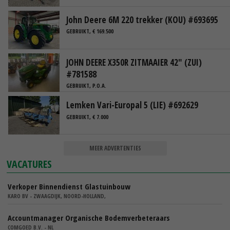
John Deere 6M 220 trekker (KOU) #693695
GEBRUIKT, € 169.500
JOHN DEERE X350R ZITMAAIER 42" (ZUI)
#781588
GEBRUIKT, P.O.A.
Lemken Vari-Europal 5 (LIE) #692629
GEBRUIKT, € 7.000
MEER ADVERTENTIES
VACATURES
Verkoper Binnendienst Glastuinbouw
KARO BV - ZWAAGDIJK, NOORD-HOLLAND,
Accountmanager Organische Bodemverbeteraars
COMGOED B.V. - NL