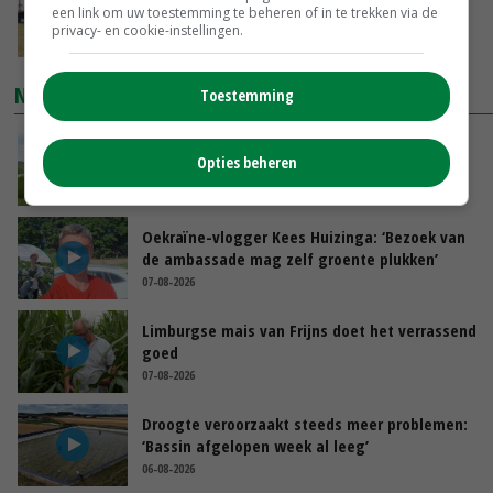
een link om uw toestemming te beheren of in te trekken via de
laserwieder
privacy- en cookie-instellingen.
VANDAAG, 15:22
NIEUWSTE VIDEO'S
Toestemming
POAH! John Deere 7730
Opties beheren
08-08-2026
Oekraïne-vlogger Kees Huizinga: ‘Bezoek van
de ambassade mag zelf groente plukken’
07-08-2026
Limburgse mais van Frijns doet het verrassend
goed
07-08-2026
Droogte veroorzaakt steeds meer problemen:
‘Bassin afgelopen week al leeg’
06-08-2026