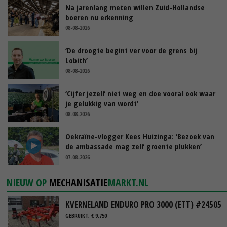
Na jarenlang meten willen Zuid-Hollandse
boeren nu erkenning
08-08-2026
‘De droogte begint ver voor de grens bij
Lobith’
08-08-2026
‘Cijfer jezelf niet weg en doe vooral ook waar
je gelukkig van wordt’
08-08-2026
Oekraïne-vlogger Kees Huizinga: ‘Bezoek van
de ambassade mag zelf groente plukken’
07-08-2026
NIEUW OP
MECHANISATIE
MARKT.NL
KVERNELAND ENDURO PRO 3000 (ETT) #24505
GEBRUIKT, € 9.750