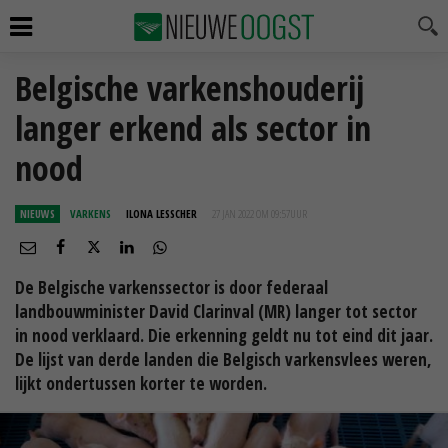
Belgische varkenshouderij
langer erkend als sector in
nood
NIEUWS
VARKENS
ILONA LESSCHER
27 JAN 2022 OM 09:57
UUR
De Belgische varkenssector is door federaal
landbouwminister David Clarinval (MR) langer tot sector
in nood verklaard. Die erkenning geldt nu tot eind dit jaar.
De lijst van derde landen die Belgisch varkensvlees weren,
lijkt ondertussen korter te worden.