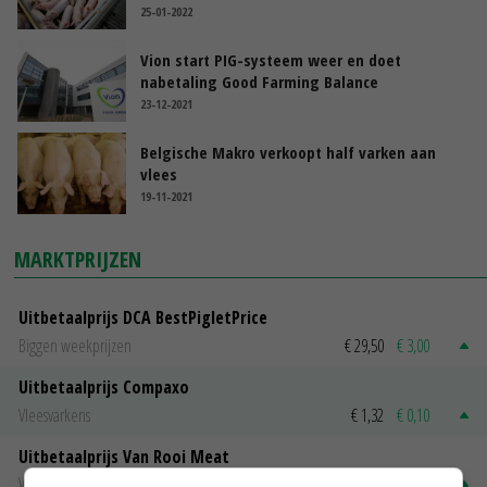
25-01-2022
Vion start PIG-systeem weer en doet
nabetaling Good Farming Balance
23-12-2021
Belgische Makro verkoopt half varken aan
vlees
19-11-2021
MARKTPRIJZEN
Uitbetaalprijs DCA BestPigletPrice
Biggen weekprijzen
€ 29,50
€ 3,00
Uitbetaalprijs Compaxo
Vleesvarkens
€ 1,32
€ 0,10
Uitbetaalprijs Van Rooi Meat
Vleesvarkens
€ 1,25
€ 0,10