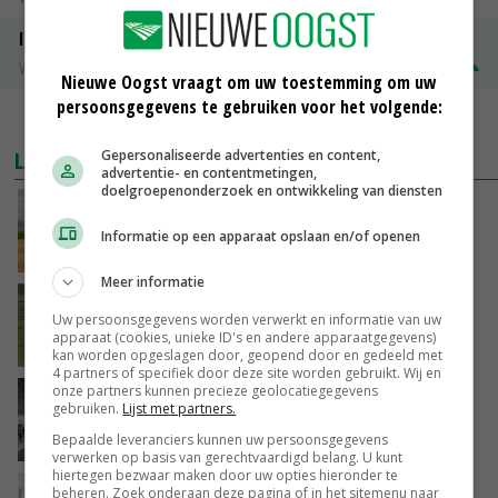
ISN prijs Frankrijk
Vleesvarkens
€ 1,78
€ 0,06
Nieuwe Oogst vraagt om uw toestemming om uw
persoonsgegevens te gebruiken voor het volgende:
MEER MARKTPRIJZEN
LAATSTE NIEUWS
Gepersonaliseerde advertenties en content,
advertentie- en contentmetingen,
doelgroepenonderzoek en ontwikkeling van diensten
Onttrekkingsverboden voor grondwater in
Twente, Achterhoek en rand Veluwe
Informatie op een apparaat opslaan en/of openen
VANDAAG, 17:02
Meer informatie
Fritesnotering stijgt door tot maximaal 30
Uw persoonsgegevens worden verwerkt en informatie van uw
euro
apparaat (cookies, unieke ID's en andere apparaatgegevens)
VANDAAG, 16:39
kan worden opgeslagen door, geopend door en gedeeld met
4 partners of specifiek door deze site worden gebruikt. Wij en
onze partners kunnen precieze geolocatiegegevens
Brandschone pluimveestallen in Herpen
gebruiken.
Lijst met partners.
trekken honderden bezoekers
Bepaalde leveranciers kunnen uw persoonsgegevens
VANDAAG, 15:50
verwerken op basis van gerechtvaardigd belang. U kunt
hiertegen bezwaar maken door uw opties hieronder te
Vakbeurs Libramont: van trekpaard tot
beheren. Zoek onderaan deze pagina of in het sitemenu naar