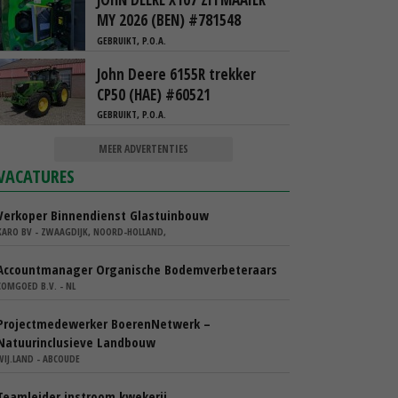
MY 2026 (BEN) #781548
GEBRUIKT, P.O.A.
John Deere 6155R trekker
CP50 (HAE) #60521
GEBRUIKT, P.O.A.
MEER ADVERTENTIES
VACATURES
Verkoper Binnendienst Glastuinbouw
KARO BV - ZWAAGDIJK, NOORD-HOLLAND,
Accountmanager Organische Bodemverbeteraars
COMGOED B.V. - NL
Projectmedewerker BoerenNetwerk –
Natuurinclusieve Landbouw
WIJ.LAND - ABCOUDE
Teamleider instroom kwekerij