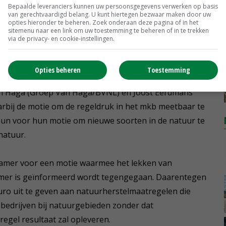
Bepaalde leveranciers kunnen uw persoonsgegevens verwerken op basis
van gerechtvaardigd belang. U kunt hiertegen bezwaar maken door uw
kstofbeleid direct al bij te sturen met gerichte moties.
opties hieronder te beheren. Zoek onderaan deze pagina of in het
sitemenu naar een link om uw toestemming te beheren of in te trekken
ie Hermans (VVD) en Gert-Jan Segers (CU) kregen een
via de privacy- en cookie-instellingen.
 kabinet oproepen de Tweede Kamer nadrukkelijk te
tfonds en het Stikstoftransitiefonds.
Opties beheren
Toestemming
an Haga (Groep Van Haga/BVNL) en Joost Eerdmans
arbij de motie om de regeldruk in het mkb meetbaar te
un voor hun motie om nieuwe soorten in de natuur te
 natuur.
kamer voor een motie waarmee het lekken van
amer is geïnformeerd wordt tegengegaan. Daarentegen
ro uit te geven aan natuurherstelmaatregelen die
bedrijven bij natuurgebieden zonder dat
egel resultaat zal opleveren.