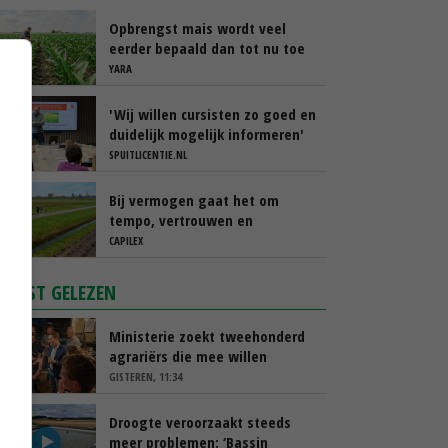
Opbrengst mais wordt veel
eerder bepaald dan tot nu toe
gedacht
YARA
'Wij willen cursisten zo goed en
duidelijk mogelijk informeren'
SPUITLICENTIE.NL
Bij vermogen gaat het om
tempo, vertrouwen en
transparantie
CAPILEX
MEEST GELEZEN
Ministerie zoekt tweehonderd
agrariërs die mee willen
denken
GISTEREN, 11:34
Droogte veroorzaakt steeds
meer problemen: ‘Bassin