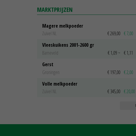
MARKTPRIJZEN
Magere melkpoeder
Zuivel NL
€ 269,00
€ 7,00
Vleeskuikens 2001-2600 gr
Barneveld
€ 1,09
~
€ 1,11
Gerst
Groningen
€ 197,00
€ 2,00
Volle melkpoeder
Zuivel NL
€ 345,00
€ 20,00