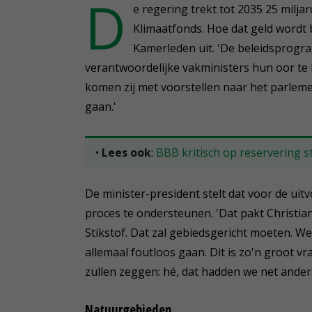
D
e regering trekt tot 2035 25 milja
Klimaatfonds. Hoe dat geld wordt
Kamerleden uit. 'De beleidsprogr
verantwoordelijke vakministers hun oor te
komen zij met voorstellen naar het parleme
gaan.'
•
Lees ook
:
BBB kritisch op reservering s
De minister-president stelt dat voor de uit
proces te ondersteunen. 'Dat pakt Christia
Stikstof. Dat zal gebiedsgericht moeten. W
allemaal foutloos gaan. Dit is zo'n groot vr
zullen zeggen: hé, dat hadden we net ande
Natuurgebieden