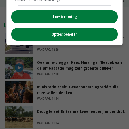
Boerenkaas
€ 6,05
€ 0,00
MEER MARKTPRIJZEN
Toestemming
LAATSTE NIEUWS
Opties beheren
LTO en NAJK roepen leden op Brabants protest
te steunen
VANDAAG, 12:29
Oekraïne-vlogger Kees Huizinga: ‘Bezoek van
de ambassade mag zelf groente plukken’
VANDAAG, 12:00
Ministerie zoekt tweehonderd agrariërs die
mee willen denken
VANDAAG, 11:34
Droogte zet Britse melkveehouderij onder druk
VANDAAG, 11:04