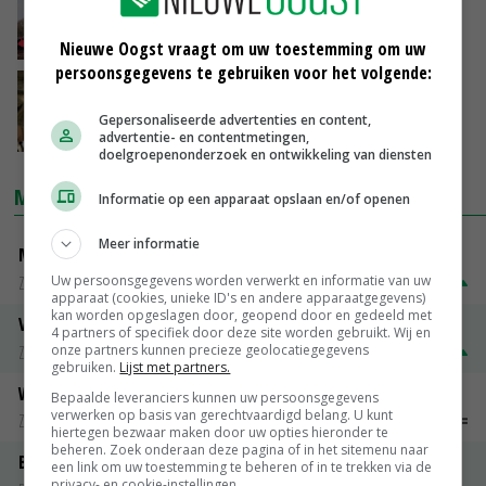
Koeien & Kansen
17-08-2021
Nieuwe Oogst vraagt om uw toestemming om uw
persoonsgegevens te gebruiken voor het volgende:
Gemiddeld Koeien & Kansenbedrijf heeft
geen fosfaatoverschot
Gepersonaliseerde advertenties en content,
12-10-2020
advertentie- en contentmetingen,
doelgroepenonderzoek en ontwikkeling van diensten
MARKTPRIJZEN
Informatie op een apparaat opslaan en/of openen
Meer informatie
Magere melkpoeder
Uw persoonsgegevens worden verwerkt en informatie van uw
Zuivel weekprijzen
€ 269,00
€ 7,00
apparaat (cookies, unieke ID's en andere apparaatgegevens)
kan worden opgeslagen door, geopend door en gedeeld met
Volle melkpoeder
4 partners of specifiek door deze site worden gebruikt. Wij en
Zuivel weekprijzen
€ 345,00
€ 20,00
onze partners kunnen precieze geolocatiegegevens
gebruiken.
Lijst met partners.
Weipoeder
Bepaalde leveranciers kunnen uw persoonsgegevens
verwerken op basis van gerechtvaardigd belang. U kunt
Zuivel weekprijzen
€ 134,00
€ 0,00
hiertegen bezwaar maken door uw opties hieronder te
beheren. Zoek onderaan deze pagina of in het sitemenu naar
Boeren Gouda 12 kg
een link om uw toestemming te beheren of in te trekken via de
privacy- en cookie-instellingen.