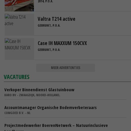
2014, P.O.A.
Valtra T214 active
GEBRUIKT, P.O.A.
Case IH MAXXUM 150CVX
GEBRUIKT, P.O.A.
MEER ADVERTENTIES
VACATURES
Verkoper Binnendienst Glastuinbouw
KARO BV - ZWAAGDIJK, NOORD-HOLLAND,
Accountmanager Organische Bodemverbeteraars
COMGOED B.V. - NL
Projectmedewerker BoerenNetwerk – Natuurinclusieve