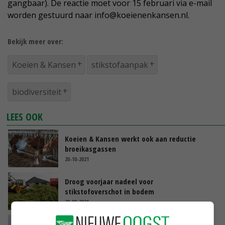
gangbaar). De reactie moet voor 15 februari via e-mail
worden gestuurd naar info@koeienenkansen.nl.
Bekijk meer over:
Koeien & Kansen
stikstofaanpak
biodiversiteit
LEES OOK
Koeien & Kansen werkt ook aan reductie
broeikasgassen
20-10-2021
Droog voorjaar nadeel voor
stikstofoverschot in bodem
28-09-2021
Veel variatie BES-voordeel stikstof in pilot