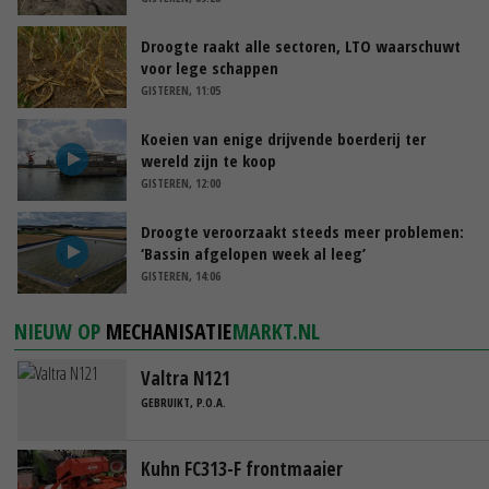
Droogte raakt alle sectoren, LTO waarschuwt
voor lege schappen
GISTEREN, 11:05
Koeien van enige drijvende boerderij ter
wereld zijn te koop
GISTEREN, 12:00
Droogte veroorzaakt steeds meer problemen:
‘Bassin afgelopen week al leeg’
GISTEREN, 14:06
NIEUW OP
MECHANISATIE
MARKT.NL
Valtra N121
GEBRUIKT, P.O.A.
Kuhn FC313-F frontmaaier