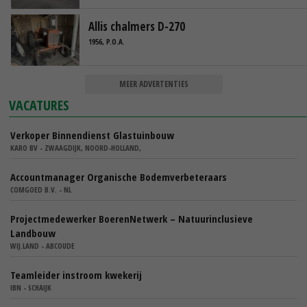
Allis chalmers D-270
1956, P.O.A.
MEER ADVERTENTIES
VACATURES
Verkoper Binnendienst Glastuinbouw
KARO BV - ZWAAGDIJK, NOORD-HOLLAND,
Accountmanager Organische Bodemverbeteraars
COMGOED B.V. - NL
Projectmedewerker BoerenNetwerk – Natuurinclusieve
Landbouw
WIJ.LAND - ABCOUDE
Teamleider instroom kwekerij
IBN - SCHAIJK