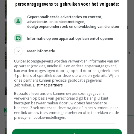
Schaalvergroting zet door in Nederlandse
persoonsgegevens te gebruiken voor het volgende:
komkommerteelt
VANDAAG, 14:07
Gepersonaliseerde advertenties en content,
advertentie- en contentmetingen,
doelgroepenonderzoek en ontwikkeling van diensten
Zeer lage Rijnaanvoer komt bovenop droogste
juli ooit
Informatie op een apparaat opslaan en/of openen
VANDAAG, 13:55
Meer informatie
Brittany Ferries stopt met veetransport tussen
Ierland en Frankrijk
Uw persoonsgegevens worden verwerkt en informatie van uw
VANDAAG, 13:46
apparaat (cookies, unieke ID's en andere apparaatgegevens)
kan worden opgeslagen door, geopend door en gedeeld met
4 partners of specifiek door deze site worden gebruikt. Wij en
Waarschuwing moet
onze partners kunnen precieze geolocatiegegevens
grondwateronttrekkingsverbod in Limburg
gebruiken.
Lijst met partners.
voorkomen
Bepaalde leveranciers kunnen uw persoonsgegevens
VANDAAG, 13:37
verwerken op basis van gerechtvaardigd belang. U kunt
hiertegen bezwaar maken door uw opties hieronder te
beheren. Zoek onderaan deze pagina of in het sitemenu naar
NIEUWSTE VIDEO'S
een link om uw toestemming te beheren of in te trekken via de
privacy- en cookie-instellingen.
POAH!: John Deere 7730