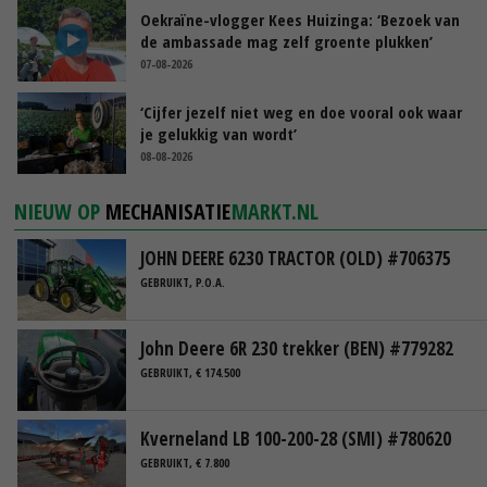
Oekraïne-vlogger Kees Huizinga: ‘Bezoek van
de ambassade mag zelf groente plukken’
07-08-2026
‘Cijfer jezelf niet weg en doe vooral ook waar
je gelukkig van wordt’
08-08-2026
NIEUW OP
MECHANISATIE
MARKT.NL
JOHN DEERE 6230 TRACTOR (OLD) #706375
GEBRUIKT, P.O.A.
John Deere 6R 230 trekker (BEN) #779282
GEBRUIKT, € 174.500
Kverneland LB 100-200-28 (SMI) #780620
GEBRUIKT, € 7.800