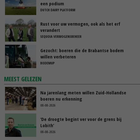
een podium
DUTCH DAIRY PLATFORM
Rust voor uw vermogen, ook als het erf
verandert
SEQUOIA VERMOGENSBEHEER
Gezocht: boeren die de Brabantse bodem
willen verbeteren
BODEMUP
MEEST GELEZEN
Na jarenlang meten willen Zuid-Hollandse
boeren nu erkenning
08-08-2026
‘De droogte begint ver voor de grens bij
Lobith’
08-08-2026