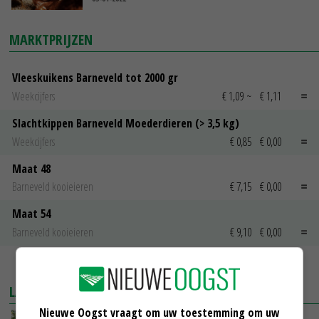
MARKTPRIJZEN
Vleeskuikens Barneveld tot 2000 gr
Weekcijfers
€ 1,09
~
€ 1,11
Slachtkippen Barneveld Moederdieren (> 3,5 kg)
Weekcijfers
€ 0,85
€ 0,00
Maat 48
Barneveld kooieieren
€ 7,15
€ 0,00
Maat 54
Barneveld kooieieren
€ 9,10
€ 0,00
MEER MARKTPRIJZEN
LAATSTE NIEUWS
Nieuwe Oogst vraagt om uw toestemming om uw