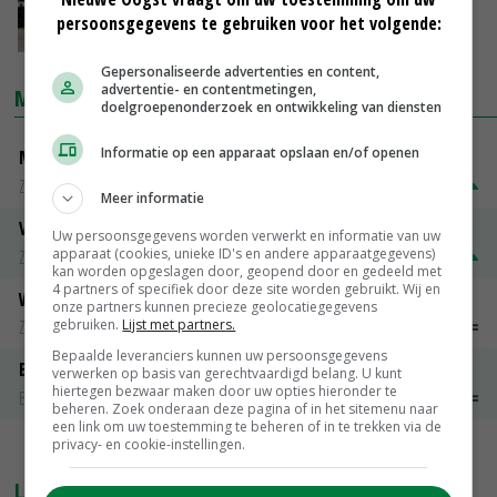
persoonsgegevens te gebruiken voor het volgende:
15-12-2020
Gepersonaliseerde advertenties en content,
advertentie- en contentmetingen,
MARKTPRIJZEN
doelgroepenonderzoek en ontwikkeling van diensten
Informatie op een apparaat opslaan en/of openen
Magere melkpoeder
Zuivel weekprijzen
€ 269,00
€ 7,00
Meer informatie
Volle melkpoeder
Uw persoonsgegevens worden verwerkt en informatie van uw
apparaat (cookies, unieke ID's en andere apparaatgegevens)
Zuivel weekprijzen
€ 345,00
€ 20,00
kan worden opgeslagen door, geopend door en gedeeld met
4 partners of specifiek door deze site worden gebruikt. Wij en
Weipoeder
onze partners kunnen precieze geolocatiegegevens
gebruiken.
Lijst met partners.
Zuivel weekprijzen
€ 134,00
€ 0,00
Bepaalde leveranciers kunnen uw persoonsgegevens
Boeren Gouda 12 kg
verwerken op basis van gerechtvaardigd belang. U kunt
hiertegen bezwaar maken door uw opties hieronder te
Boerenkaas
€ 6,05
€ 0,00
beheren. Zoek onderaan deze pagina of in het sitemenu naar
een link om uw toestemming te beheren of in te trekken via de
privacy- en cookie-instellingen.
MEER MARKTPRIJZEN
LAATSTE NIEUWS