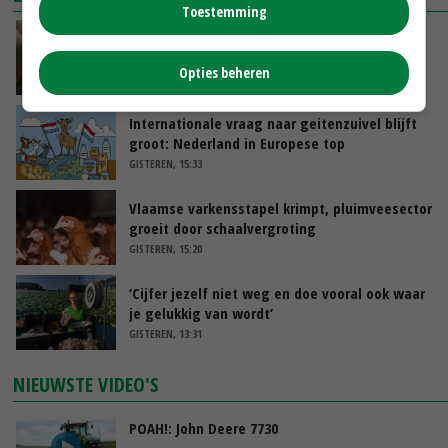
Toestemming
‘Samenwerking A-ware en Amalthea gaat
zorgen voor meer balans’
Opties beheren
GISTEREN, 16:01
Internationale vraag naar geitenzuivel blijft
groot: Nederland in Europese top
GISTEREN, 15:33
Vlaamse varkensstapel krimpt, pluimveesector
groeit door schaalvergroting
GISTEREN, 15:20
‘Cijfer jezelf niet weg en doe vooral ook waar
je gelukkig van wordt’
GISTEREN, 13:31
NIEUWSTE VIDEO'S
POAH!: John Deere 7730