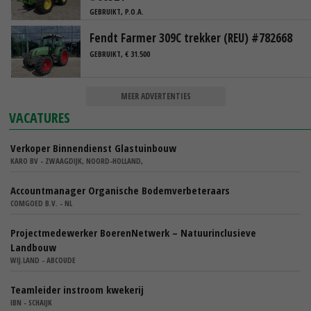
GEBRUIKT, P.O.A.
Fendt Farmer 309C trekker (REU) #782668
GEBRUIKT, € 31.500
MEER ADVERTENTIES
VACATURES
Verkoper Binnendienst Glastuinbouw
KARO BV - ZWAAGDIJK, NOORD-HOLLAND,
Accountmanager Organische Bodemverbeteraars
COMGOED B.V. - NL
Projectmedewerker BoerenNetwerk – Natuurinclusieve
Landbouw
WIJ.LAND - ABCOUDE
Teamleider instroom kwekerij
IBN - SCHAIJK