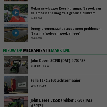
Oekraïne-vlogger Kees Huizinga: ‘Bezoek van
de ambassade mag zelf groente plukken’
07-08-2026
Droogte veroorzaakt steeds meer problemen:
‘Bassin afgelopen week al leeg’
06-08-2026
NIEUW OP
MECHANISATIE
MARKT.NL
John Deere 3039R (DAT) #702438
GEBRUIKT, P.O.A.
Fella TLKC 3160 achtermaaier
2015, € 11.750
John Deere 6155R trekker CP50 (HAE)
#60521