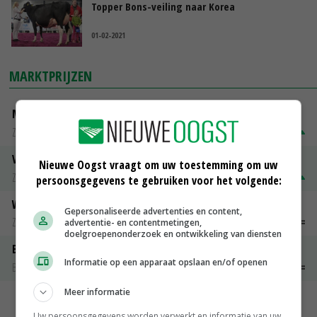
Topper Bons-veiling naar Korea
01-02-2021
MARKTPRIJZEN
Magere melkpoeder
Zuivel weekprijzen
€ 269,00
€ 7,00
Volle melkpoeder
Nieuwe Oogst vraagt om uw toestemming om uw
Zuivel weekprijzen
€ 345,00
€ 20,00
persoonsgegevens te gebruiken voor het volgende:
Weipoeder
Gepersonaliseerde advertenties en content,
Zuivel weekprijzen
€ 134,00
€ 0,00
advertentie- en contentmetingen,
doelgroepenonderzoek en ontwikkeling van diensten
Boeren Gouda 12 kg
Informatie op een apparaat opslaan en/of openen
Boerenkaas
€ 6,05
€ 0,00
Meer informatie
MEER MARKTPRIJZEN
Uw persoonsgegevens worden verwerkt en informatie van uw