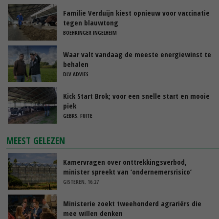
Familie Verduijn kiest opnieuw voor vaccinatie
tegen blauwtong
BOEHRINGER INGELHEIM
Waar valt vandaag de meeste energiewinst te
behalen
DLV ADVIES
Kick Start Brok; voor een snelle start en mooie
piek
GEBRS. FUITE
MEEST GELEZEN
Kamervragen over onttrekkingsverbod,
minister spreekt van ‘ondernemersrisico’
GISTEREN, 16:27
Ministerie zoekt tweehonderd agrariërs die
mee willen denken