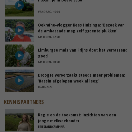
VANDAAG, 10:00
Oekraïne-vlogger Kees Huizinga: ‘Bezoek van
de ambassade mag zelf groente plukken’
GISTEREN, 12:00
Limburgse mais van Frijns doet het verrassend
goed
GISTEREN, 10:00
Droogte veroorzaakt steeds meer problemen:
‘Bassin afgelopen week al leeg’
06-08-2026
KENNISPARTNERS
Regie op de toekomst: inzichten van een
jonge melkveehouder
FRIESLANDCAMPINA