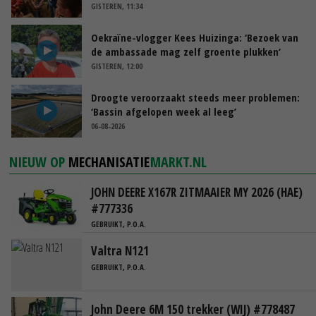
GISTEREN, 11:34
Oekraïne-vlogger Kees Huizinga: ‘Bezoek van
de ambassade mag zelf groente plukken’
GISTEREN, 12:00
Droogte veroorzaakt steeds meer problemen:
‘Bassin afgelopen week al leeg’
06-08-2026
NIEUW OP
MECHANISATIE
MARKT.NL
JOHN DEERE X167R ZITMAAIER MY 2026 (HAE)
#777336
GEBRUIKT, P.O.A.
Valtra N121
GEBRUIKT, P.O.A.
John Deere 6M 150 trekker (WIJ) #778487