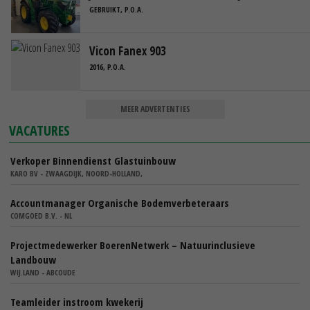
GEBRUIKT, P.O.A.
Vicon Fanex 903
2016, P.O.A.
MEER ADVERTENTIES
VACATURES
Verkoper Binnendienst Glastuinbouw
KARO BV - ZWAAGDIJK, NOORD-HOLLAND,
Accountmanager Organische Bodemverbeteraars
COMGOED B.V. - NL
Projectmedewerker BoerenNetwerk – Natuurinclusieve
Landbouw
WIJ.LAND - ABCOUDE
Teamleider instroom kwekerij