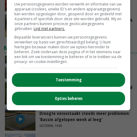
mee willen denken
Uw persoonsgegevens worden verwerkt en informatie van uw
VANDAAG, 11:34
apparaat (cookies, unieke ID's en andere apparaatgegevens)
kan worden opgeslagen door, geopend door en gedeeld met
4 partners of specifiek door deze site worden gebruikt. Wij en
Droogte zet Britse melkveehouderij onder druk
onze partners kunnen precieze geolocatiegegevens
gebruiken.
Lijst met partners.
VANDAAG, 11:04
Bepaalde leveranciers kunnen uw persoonsgegevens
verwerken op basis van gerechtvaardigd belang. U kunt
NIEUWSTE VIDEO'S
hiertegen bezwaar maken door uw opties hieronder te
beheren. Zoek onderaan deze pagina of in het sitemenu naar
een link om uw toestemming te beheren of in te trekken via de
Oekraïne-vlogger Kees Huizinga: ‘Bezoek van
privacy- en cookie-instellingen.
de ambassade mag zelf groente plukken’
VANDAAG, 12:00
Toestemming
Limburgse mais van Frijns doet het verrassend
goed
Opties beheren
VANDAAG, 10:00
Droogte veroorzaakt steeds meer problemen:
‘Bassin afgelopen week al leeg’
GISTEREN, 14:06