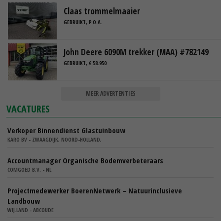
Claas trommelmaaier
GEBRUIKT, P.O.A.
John Deere 6090M trekker (MAA) #782149
GEBRUIKT, € 58.950
MEER ADVERTENTIES
VACATURES
Verkoper Binnendienst Glastuinbouw
KARO BV - ZWAAGDIJK, NOORD-HOLLAND,
Accountmanager Organische Bodemverbeteraars
COMGOED B.V. - NL
Projectmedewerker BoerenNetwerk – Natuurinclusieve
Landbouw
WIJ.LAND - ABCOUDE