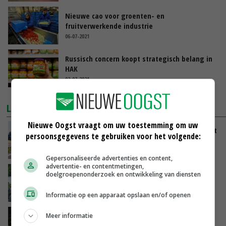
Nieuwe cao voor groenten- en
fruitverwerkende industrie
06-07-2021
Russisch concern koopt strategisch belang in
HAK
02-07-2021
LAATSTE NIEUWS
Nieuwe Oogst vraagt om uw toestemming om uw
LTO en NAJK roepen leden op Brabants protest
persoonsgegevens te gebruiken voor het volgende:
te steunen
VANDAAG, 12:29
Gepersonaliseerde advertenties en content,
advertentie- en contentmetingen,
Oekraïne-vlogger Kees Huizinga: ‘Bezoek van
doelgroepenonderzoek en ontwikkeling van diensten
de ambassade mag zelf groente plukken’
VANDAAG, 12:00
Informatie op een apparaat opslaan en/of openen
Ministerie zoekt tweehonderd agrariërs die
Meer informatie