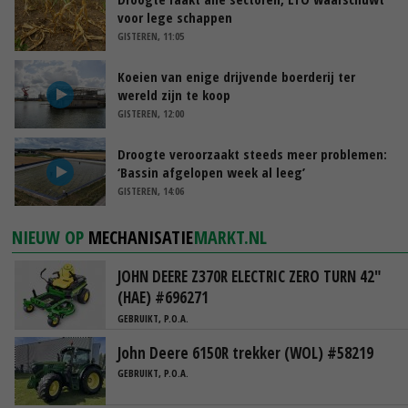
voor lege schappen
GISTEREN, 11:05
Koeien van enige drijvende boerderij ter
wereld zijn te koop
GISTEREN, 12:00
Droogte veroorzaakt steeds meer problemen:
‘Bassin afgelopen week al leeg’
GISTEREN, 14:06
NIEUW OP
MECHANISATIE
MARKT.NL
JOHN DEERE Z370R ELECTRIC ZERO TURN 42"
(HAE) #696271
GEBRUIKT, P.O.A.
John Deere 6150R trekker (WOL) #58219
GEBRUIKT, P.O.A.