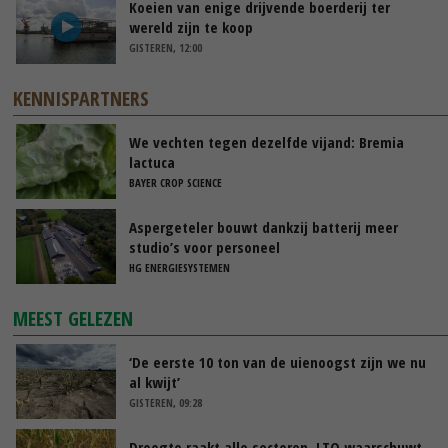
Koeien van enige drijvende boerderij ter
wereld zijn te koop
GISTEREN, 12:00
KENNISPARTNERS
We vechten tegen dezelfde vijand: Bremia
lactuca
BAYER CROP SCIENCE
Aspergeteler bouwt dankzij batterij meer
studio’s voor personeel
HG ENERGIESYSTEMEN
MEEST GELEZEN
‘De eerste 10 ton van de uienoogst zijn we nu
al kwijt’
GISTEREN, 09:28
Droogte raakt alle sectoren, LTO waarschuwt