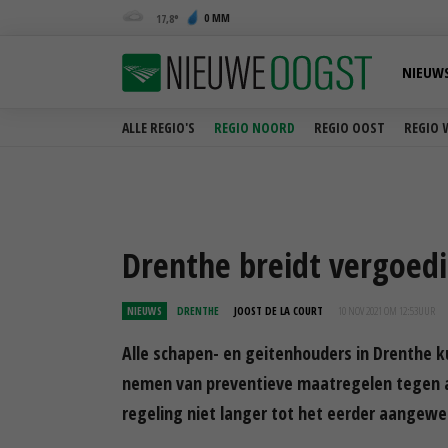
0 MM
17,8
NIEUW
ALLE REGIO'S
REGIO NOORD
REGIO OOST
REGIO 
Drenthe breidt vergoed
NIEUWS
DRENTHE
JOOST DE LA COURT
10 NOV 2021 OM 12:53
UUR
Alle schapen- en geitenhouders in Drenthe 
nemen van preventieve maatregelen tegen aa
regeling niet langer tot het eerder aangewe