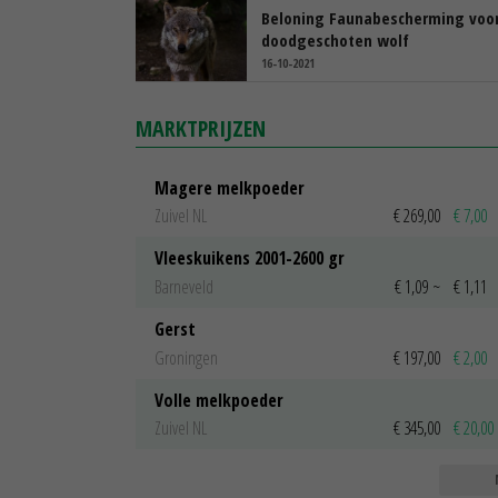
Beloning Faunabescherming voor
doodgeschoten wolf
16-10-2021
MARKTPRIJZEN
Magere melkpoeder
Zuivel NL
€ 269,00
€ 7,00
Vleeskuikens 2001-2600 gr
Barneveld
€ 1,09
~
€ 1,11
Gerst
Groningen
€ 197,00
€ 2,00
Volle melkpoeder
Zuivel NL
€ 345,00
€ 20,00