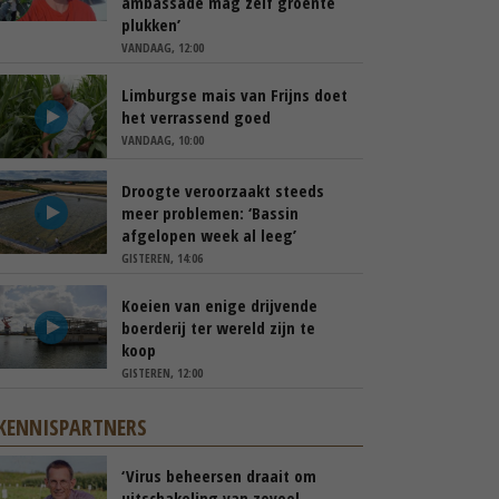
ambassade mag zelf groente
plukken’
VANDAAG, 12:00
Limburgse mais van Frijns doet
het verrassend goed
VANDAAG, 10:00
Droogte veroorzaakt steeds
meer problemen: ‘Bassin
afgelopen week al leeg’
GISTEREN, 14:06
Koeien van enige drijvende
boerderij ter wereld zijn te
koop
GISTEREN, 12:00
KENNISPARTNERS
‘Virus beheersen draait om
uitschakeling van zoveel