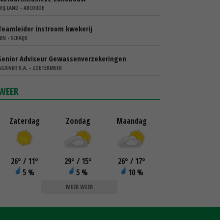
WIJ.LAND - ABCOUDE
Teamleider instroom kwekerij
IBN - SCHAIJK
Senior Adviseur Gewassenverzekeringen
AGRIVER U.A. - ZOETERMEER
WEER
Zaterdag
Zondag
Maandag
26
°
/ 11
°
29
°
/ 15
°
26
°
/ 17
°
5 %
5 %
10 %
MEER WEER