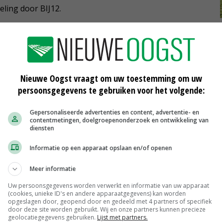
eling door BIJ12.
cie als wolvengebied aanmerken
et nemen van preventieve maatregelen, stelt de
Nieuwe Oogst vraagt om uw toestemming om uw
venschade voor een wolvenconsulent in te stellen.
persoonsgegevens te gebruiken voor het volgende:
 Gedeputeerde Jumelet zegt het belangrijk te vinden dat
anciële ondersteuning kunnen aanvragen, maar ook hulp
Gepersonaliseerde advertenties en content, advertentie- en
contentmetingen, doelgroepenonderzoek en ontwikkeling van
diensten
Informatie op een apparaat opslaan en/of openen
vincie Gelderland, waar tot nu toe de meeste wolven
Meer informatie
n Overijssel worden een wolvencoördinator en twee
Uw persoonsgegevens worden verwerkt en informatie van uw apparaat
(cookies, unieke ID's en andere apparaatgegevens) kan worden
ers daar gaan adviseren op het gebied van
opgeslagen door, geopend door en gedeeld met 4 partners of specifiek
en en afhandelen van schade.
door deze site worden gebruikt. Wij en onze partners kunnen precieze
geolocatiegegevens gebruiken.
Lijst met partners.