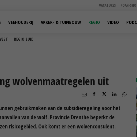
VACATURES
POAH-SHO
S
VEEHOUDERIJ
AKKER- & TUINBOUW
REGIO
VIDEO
PODC
WEST
REGIO ZUID
ing wolvenmaatregelen uit
kunnen gebruikmaken van de subsidieregeling voor het
nvallen van de wolf. Provincie Drenthe beperkt de
zen risicogebied. Ook komt er een wolvenconsulent.