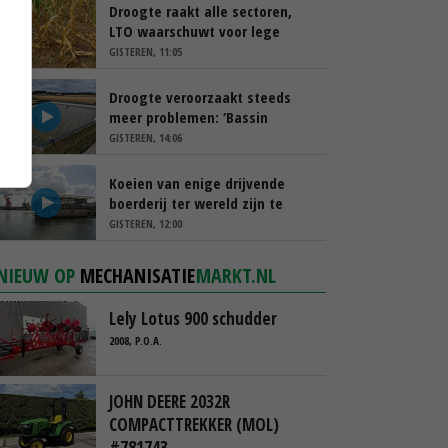
Droogte raakt alle sectoren,
LTO waarschuwt voor lege
schappen
GISTEREN, 11:05
Droogte veroorzaakt steeds
meer problemen: ‘Bassin
afgelopen week al leeg’
GISTEREN, 14:06
Koeien van enige drijvende
boerderij ter wereld zijn te
koop
GISTEREN, 12:00
NIEUW OP
MECHANISATIE
MARKT.NL
Lely Lotus 900 schudder
2008, P.O.A.
JOHN DEERE 2032R
COMPACTTREKKER (MOL)
#781743