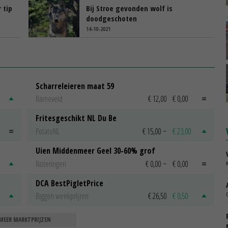
 tip
Bij Stroe gevonden wolf is
doodgeschoten
14-10-2021
Scharreleieren maat 59
Barneveld
€ 12,00
€ 0,00
Fritesgeschikt NL Du Be
PotatoNL
€ 15,00
~
€ 23,00
Uien Middenmeer Geel 30-60% grof
Noteringen
€ 0,00
~
€ 0,00
DCA BestPigletPrice
Biggen weekprijzen
€ 26,50
€ 0,50
MEER MARKTPRIJZEN