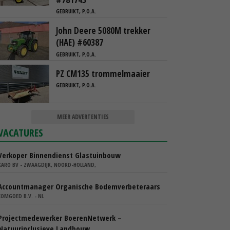
GEBRUIKT, P.O.A.
John Deere 5080M trekker
(HAE) #60387
GEBRUIKT, P.O.A.
PZ CM135 trommelmaaier
GEBRUIKT, P.O.A.
MEER ADVERTENTIES
VACATURES
Verkoper Binnendienst Glastuinbouw
KARO BV - ZWAAGDIJK, NOORD-HOLLAND,
Accountmanager Organische Bodemverbeteraars
COMGOED B.V. - NL
Projectmedewerker BoerenNetwerk –
Natuurinclusieve Landbouw