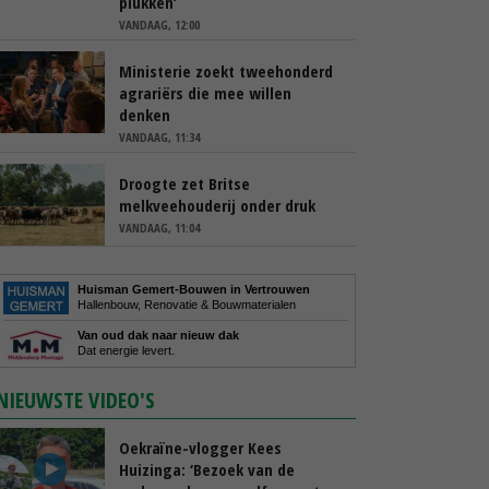
plukken’
VANDAAG, 12:00
Ministerie zoekt tweehonderd
agrariërs die mee willen
denken
VANDAAG, 11:34
Droogte zet Britse
melkveehouderij onder druk
VANDAAG, 11:04
Huisman Gemert-Bouwen in Vertrouwen
Hallenbouw, Renovatie & Bouwmaterialen
Van oud dak naar nieuw dak
Dat energie levert.
NIEUWSTE VIDEO'S
Oekraïne-vlogger Kees
Huizinga: ‘Bezoek van de