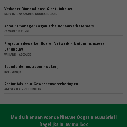
Verkoper Binnendienst Glastuinbouw
KARO BV - ZWAAGDIJK, NOORD-HOLLAND,
Accountmanager Organische Bodemverbeteraars
COMGOED B.V. - NL
Projectmedewerker BoerenNetwerk – Natuurinclusieve
Landbouw
WIJ.LAND - ABCOUDE
Teamleider instroom kwekerij
IBN - SCHAIJK
Senior Adviseur Gewassenverzekeringen
AGRIVER U.A. - ZOETERMEER
Meld u hier aan voor de Nieuwe Oogst nieuwsbrief!
Dagelijks in uw mailbox