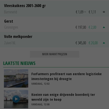
Vleeskuikens 2001-2600 gr
Barneveld
€ 1,09
~
€ 1,11
Gerst
Groningen
€ 197,00
€ 2,00
Volle melkpoeder
Zuivel NL
€ 345,00
€ 20,00
MEER MARKTPRIJZEN
LAATSTE NIEUWS
ForFarmers profiteert van eerdere logistieke
investeringen bij droogte
VANDAAG, 12:02
Koeien van enige drijvende boerderij ter
wereld zijn te koop
VANDAAG, 12:00