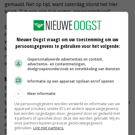
gemaaid. Net op tijd, want zaterdag stond het hier
blank. Dat was een bak water, onvoorstelbaar!'
De mais en rogge liet de melkveehouder met rust. 'Het
had ook weinig zin om de mais al te hakselen. We
Nieuwe Oogst vraagt om uw toestemming om uw
wachten maar hoe het eruit komt als het water weg is.
persoonsgegevens te gebruiken voor het volgende:
Maar we verwachten er niet veel van. En ik moet ook
nog zien hoe de graszode zich herstelt van al dat
Gepersonaliseerde advertenties en content,
water.'
advertentie- en contentmetingen,
doelgroepenonderzoek en ontwikkeling van diensten
Maaionderhoud
Informatie op een apparaat opslaan en/of openen
Bij ZLTO zijn inmiddels alleen al uit het gebied in Oost-
Meer informatie
Brabant tientallen meldingen van waterschade
binnengekomen. Daarnaast is er ook lokaal schade aan
Uw persoonsgegevens worden verwerkt en informatie van uw
apparaat (cookies, unieke ID's en andere apparaatgegevens)
gewassen ontstaan vanwege overstroomde
kan worden opgeslagen door, geopend door en gedeeld met
watergangen die het vele water niet op tijd konden
4 partners of specifiek door deze site worden gebruikt. Wij en
onze partners kunnen precieze geolocatiegegevens
afvoeren. Vooral uit de werkgebieden van waterschap
gebruiken.
Lijst met partners.
De Dommel en Brabantse Delta komen veel klachten