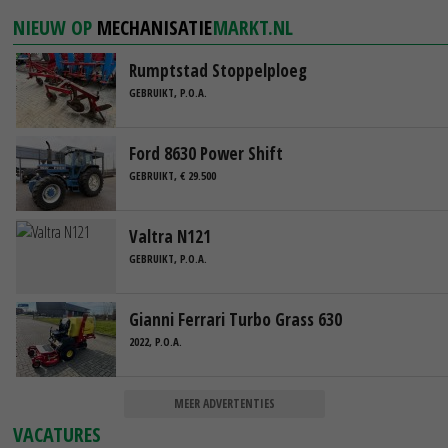
NIEUW OP
MECHANISATIE
MARKT.NL
Rumptstad Stoppelploeg
GEBRUIKT, P.O.A.
Ford 8630 Power Shift
GEBRUIKT, € 29.500
Valtra N121
GEBRUIKT, P.O.A.
Gianni Ferrari Turbo Grass 630
2022, P.O.A.
MEER ADVERTENTIES
VACATURES