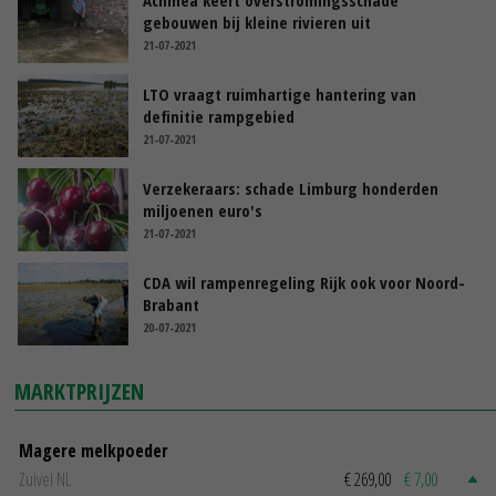
Achmea keert overstromingsschade
gebouwen bij kleine rivieren uit
21-07-2021
LTO vraagt ruimhartige hantering van
definitie rampgebied
21-07-2021
Verzekeraars: schade Limburg honderden
miljoenen euro's
21-07-2021
CDA wil rampenregeling Rijk ook voor Noord-
Brabant
20-07-2021
MARKTPRIJZEN
Magere melkpoeder
Zuivel NL
€ 269,00
€ 7,00