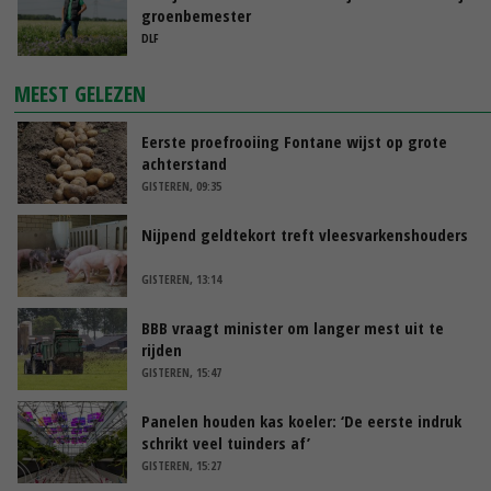
groenbemester
DLF
MEEST GELEZEN
Eerste proefrooiing Fontane wijst op grote
achterstand
GISTEREN, 09:35
Nijpend geldtekort treft vleesvarkenshouders
GISTEREN, 13:14
BBB vraagt minister om langer mest uit te
rijden
GISTEREN, 15:47
Panelen houden kas koeler: ‘De eerste indruk
schrikt veel tuinders af’
GISTEREN, 15:27