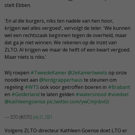
stelt Ebben.
'En al die burgers, niks ten nadele van hen hoor,
krijgen wel alles vergoed', vervolgt de teler. 'We kunnen
wel een rechtszaak beginnen tegen de overheid, maar
dat ga je niet winnen. We rekenen op de inzet van
ZLTO. Al krijgen we maar de helft of een kwart vergoed.
Maar niets is niks.'
Wij roepen
#TweedeKamer
@2eKamertweets
op onze
noodkreet aan
@ferdgrapperhaus
te steunen om
regeling
#WTS
ook voor getroffen boeren in
#Brabant
en
#Gelderland
te laten gelden
#watersnood
#voedsel
@kathleengoense
pic.twitter.com/ywCmjnbvGt
— ZLTO (@ZLTO)
July 21, 2021
Volgens ZLTO-directeur Kathleen Goense doet LTO er