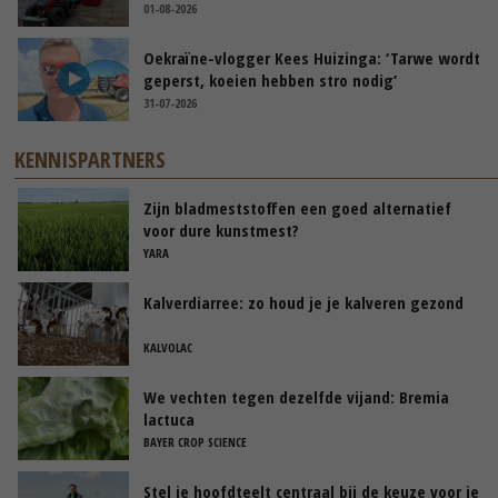
01-08-2026
Oekraïne-vlogger Kees Huizinga: ‘Tarwe wordt
geperst, koeien hebben stro nodig’
31-07-2026
KENNISPARTNERS
Zijn bladmeststoffen een goed alternatief
voor dure kunstmest?
YARA
Kalverdiarree: zo houd je je kalveren gezond
KALVOLAC
We vechten tegen dezelfde vijand: Bremia
lactuca
BAYER CROP SCIENCE
Stel je hoofdteelt centraal bij de keuze voor je