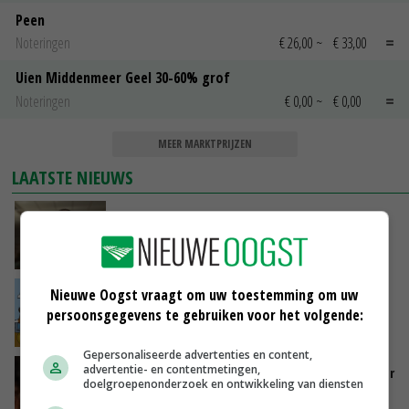
Peen
Noteringen
€ 26,00
~
€ 33,00
Uien Middenmeer Geel 30-60% grof
Noteringen
€ 0,00
~
€ 0,00
MEER MARKTPRIJZEN
LAATSTE NIEUWS
‘Samenwerking A-ware en Amalthea gaat
zorgen voor meer balans’
GISTEREN, 16:01
Nieuwe Oogst vraagt om uw toestemming om uw
Internationale vraag naar geitenzuivel blijft
groot: Nederland in Europese top
persoonsgegevens te gebruiken voor het volgende:
GISTEREN, 15:33
Gepersonaliseerde advertenties en content,
advertentie- en contentmetingen,
Vlaamse varkensstapel krimpt, pluimveesector
doelgroepenonderzoek en ontwikkeling van diensten
groeit door schaalvergroting