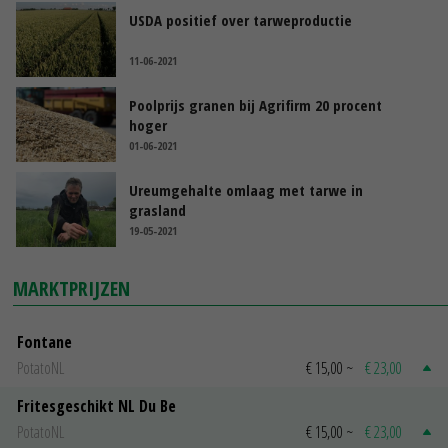
USDA positief over tarweproductie
11-06-2021
Poolprijs granen bij Agrifirm 20 procent
hoger
01-06-2021
Ureumgehalte omlaag met tarwe in
grasland
19-05-2021
MARKTPRIJZEN
Fontane
PotatoNL
€ 15,00
~
€ 23,00
Fritesgeschikt NL Du Be
PotatoNL
€ 15,00
~
€ 23,00