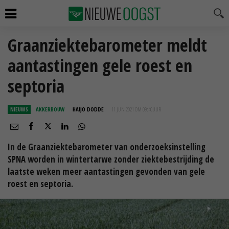
Graanziektebarometer meldt
aantastingen gele roest en
septoria
NIEUWS
AKKERBOUW
HAIJO DODDE
11 JUN 2021 OM 09:40
UUR
In de Graanziektebarometer van onderzoeksinstelling
SPNA worden in wintertarwe zonder ziektebestrijding de
laatste weken meer aantastingen gevonden van gele
roest en septoria.