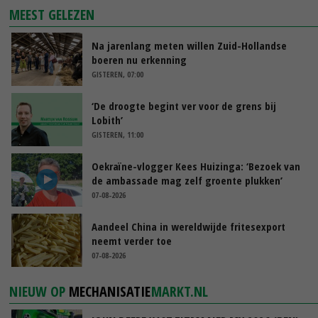
MEEST GELEZEN
Na jarenlang meten willen Zuid-Hollandse
boeren nu erkenning
GISTEREN, 07:00
‘De droogte begint ver voor de grens bij
Lobith’
GISTEREN, 11:00
Oekraïne-vlogger Kees Huizinga: ‘Bezoek van
de ambassade mag zelf groente plukken’
07-08-2026
Aandeel China in wereldwijde fritesexport
neemt verder toe
07-08-2026
NIEUW OP
MECHANISATIE
MARKT.NL