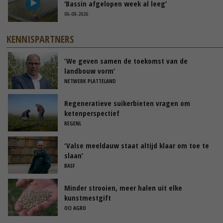
‘Bassin afgelopen week al leeg’
06-08-2026
KENNISPARTNERS
‘We geven samen de toekomst van de
landbouw vorm’
NETWERK PLATTELAND
Regeneratieve suikerbieten vragen om
ketenperspectief
REGENL
‘Valse meeldauw staat altijd klaar om toe te
slaan’
BASF
Minder strooien, meer halen uit elke
kunstmestgift
OCI AGRO