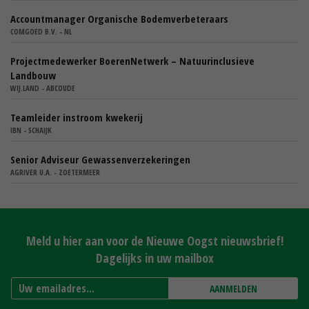
Accountmanager Organische Bodemverbeteraars
COMGOED B.V. - NL
Projectmedewerker BoerenNetwerk – Natuurinclusieve
Landbouw
WIJ.LAND - ABCOUDE
Teamleider instroom kwekerij
IBN - SCHAIJK
Senior Adviseur Gewassenverzekeringen
AGRIVER U.A. - ZOETERMEER
Meld u hier aan voor de Nieuwe Oogst nieuwsbrief!
Dagelijks in uw mailbox
AANMELDEN