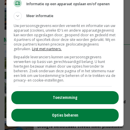
GISTEREN, 15:20
Informatie op een apparaat opslaan en/of openen
‘Cijfer jezelf niet weg en doe vooral ook waar
Meer informatie
je gelukkig van wordt’
GISTEREN, 13:31
Uw persoonsgegevens worden verwerkt en informatie van uw
apparaat (cookies, unieke ID's en andere apparaatgegevens)
kan worden opgeslagen door, geopend door en gedeeld met
NIEUWSTE VIDEO'S
4 partners of specifiek door deze site worden gebruikt. Wij en
onze partners kunnen precieze geolocatiegegevens
gebruiken.
Lijst met partners.
POAH!: John Deere 7730
Bepaalde leveranciers kunnen uw persoonsgegevens
verwerken op basis van gerechtvaardigd belang. U kunt
GISTEREN, 10:00
hiertegen bezwaar maken door uw opties hieronder te
beheren. Zoek onderaan deze pagina of in het sitemenu naar
een link om uw toestemming te beheren of in te trekken via de
Oekraïne-vlogger Kees Huizinga: ‘Bezoek van
privacy- en cookie-instellingen.
de ambassade mag zelf groente plukken’
07-08-2026
Toestemming
Limburgse mais van Frijns doet het verrassend
goed
07-08-2026
Opties beheren
Droogte veroorzaakt steeds meer problemen: