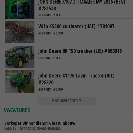
JOHN DEERE X107 ZITMAAIER MY 2026 (BEN)
#781548
GEBRUIKT, P.O.A.
Wifo KS300 cultivator (HAE) #781087
GEBRUIKT, € 2.250
John Deere 6R 150 trekker (LIE) #688016
GEBRUIKT, P.O.A.
John Deere X117R Lawn Tractor (HIL)
#28320
GEBRUIKT, € 3.950
MEER ADVERTENTIES
VACATURES
Verkoper Binnendienst Glastuinbouw
KARO BV - ZWAAGDIJK, NOORD-HOLLAND,