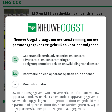
LEES OOK
LTO en LLTB geschrokken van berichten over
wanpraktijken in Linne
02-06-2021
Inspectie sluit ‘erbarmelijke’ huisvesting
Nieuwe Oogst vraagt om uw toestemming om uw
arbeidsmigranten
persoonsgegevens te gebruiken voor het volgende:
01-06-2021
Quarantaineplicht (nu) niet voor meeste
Gepersonaliseerde advertenties en content,
advertentie- en contentmetingen,
arbeidsmigranten
doelgroepenonderzoek en ontwikkeling van diensten
26-05-2021
Informatie op een apparaat opslaan en/of openen
Illegale arbeid bij Brabantse aspergekweker
Meer informatie
07-05-2021
Uw persoonsgegevens worden verwerkt en informatie van uw
apparaat (cookies, unieke ID's en andere apparaatgegevens)
MARKTPRIJZEN
kan worden opgeslagen door, geopend door en gedeeld met
4 partners of specifiek door deze site worden gebruikt. Wij en
onze partners kunnen precieze geolocatiegegevens