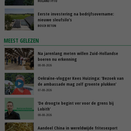
HOLLAND FYTO
Eerste investering na bedrijfsovername:
nieuwe sleufsilo’s
BOSCH BETON
MEEST GELEZEN
Na jarenlang meten willen Zuid-Hollandse
boeren nu erkenning
08-08-2026
Oekraïne-vlogger Kees Huizinga: ‘Bezoek van
de ambassade mag zelf groente plukken’
07-08-2026
‘De droogte begint ver voor de grens bij
Lobith’
08-08-2026
Aandeel China in wereldwijde fritesexport