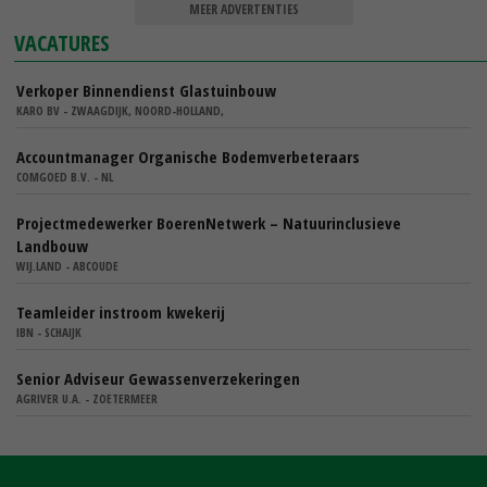
MEER ADVERTENTIES
VACATURES
Verkoper Binnendienst Glastuinbouw
KARO BV - ZWAAGDIJK, NOORD-HOLLAND,
Accountmanager Organische Bodemverbeteraars
COMGOED B.V. - NL
Projectmedewerker BoerenNetwerk – Natuurinclusieve
Landbouw
WIJ.LAND - ABCOUDE
Teamleider instroom kwekerij
IBN - SCHAIJK
Senior Adviseur Gewassenverzekeringen
AGRIVER U.A. - ZOETERMEER