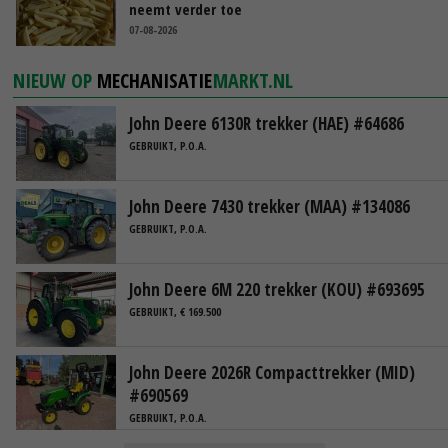
neemt verder toe
07-08-2026
NIEUW OP
MECHANISATIE
MARKT.NL
John Deere 6130R trekker (HAE) #64686
GEBRUIKT, P.O.A.
John Deere 7430 trekker (MAA) #134086
GEBRUIKT, P.O.A.
John Deere 6M 220 trekker (KOU) #693695
GEBRUIKT, € 169.500
John Deere 2026R Compacttrekker (MID)
#690569
GEBRUIKT, P.O.A.