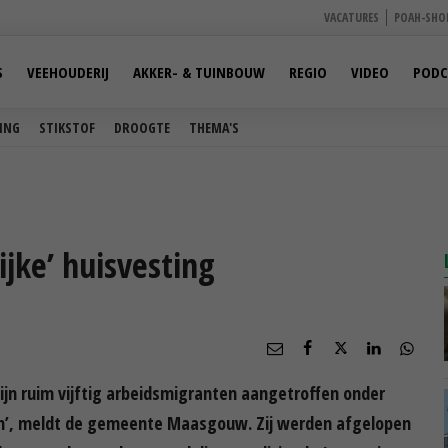
VACATURES
POAH-SHO
S
VEEHOUDERIJ
AKKER- & TUINBOUW
REGIO
VIDEO
PODC
ING
STIKSTOF
DROOGTE
THEMA'S
ijke’ huisvesting
ijn ruim vijftig arbeidsmigranten aangetroffen onder
en’, meldt de gemeente Maasgouw. Zij werden afgelopen