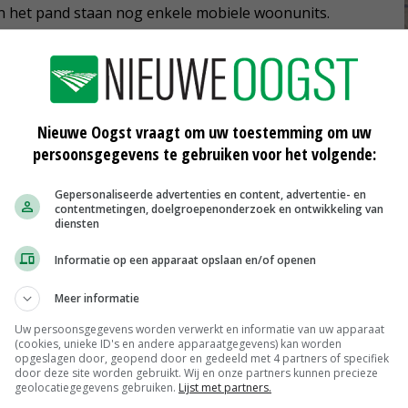
n het pand staan nog enkele mobiele woonunits.
ijna zeventig bedden en stapelbedden, meldt de
Nieuwe Oogst vraagt om uw toestemming om uw
 oogde volgens de gemeente zwaar verouderd, vervuild,
persoonsgegevens te gebruiken voor het volgende:
men soms tegen het dak aan, er lijkt geen goede
tralies. Kookplaten met gasflessen en gasbranders staan
Gepersonaliseerde advertenties en content, advertentie- en
contentmetingen, doelgroepenonderzoek en ontwikkeling van
slapen, vluchtroutes ontbreken of zijn gebarricadeerd,
diensten
 spullen om te blussen als er brand zou uitbreken. Een
Informatie op een apparaat opslaan en/of openen
paar dat eigenaar is van het complex had wel een
n.
Meer informatie
Uw persoonsgegevens worden verwerkt en informatie van uw apparaat
(cookies, unieke ID's en andere apparaatgegevens) kan worden
s in het gebouw. Toen waren er maar enkele
opgeslagen door, geopend door en gedeeld met 4 partners of specifiek
dden bleken er 58 beslapen te zijn.
door deze site worden gebruikt. Wij en onze partners kunnen precieze
geolocatiegegevens gebruiken.
Lijst met partners.