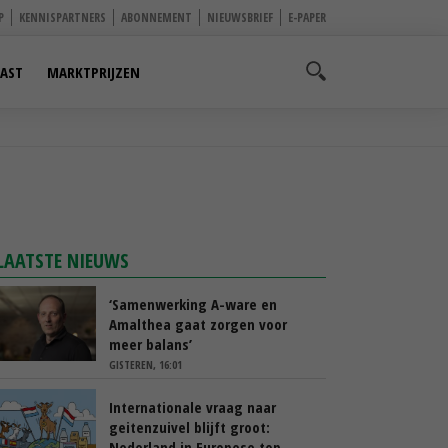
P
KENNISPARTNERS
ABONNEMENT
NIEUWSBRIEF
E-PAPER
AST
MARKTPRIJZEN
LAATSTE NIEUWS
‘Samenwerking A-ware en
Amalthea gaat zorgen voor
meer balans’
GISTEREN, 16:01
Internationale vraag naar
geitenzuivel blijft groot:
Nederland in Europese top