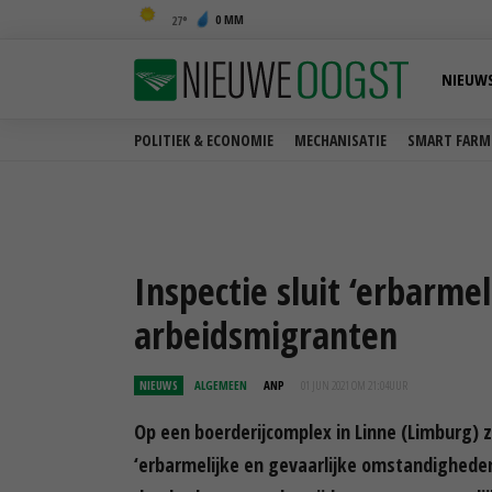
0 MM
27
NIEUW
POLITIEK & ECONOMIE
MECHANISATIE
SMART FARM
Inspectie sluit ‘erbarmel
arbeidsmigranten
NIEUWS
ALGEMEEN
ANP
01 JUN 2021 OM 21:04
UUR
Op een boerderijcomplex in Linne (Limburg) z
‘erbarmelijke en gevaarlijke omstandighed