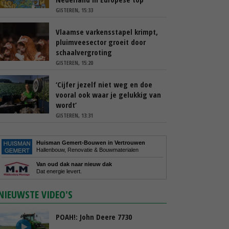
GISTEREN, 15:33
Vlaamse varkensstapel krimpt,
pluimveesector groeit door
schaalvergroting
GISTEREN, 15:20
‘Cijfer jezelf niet weg en doe
vooral ook waar je gelukkig van
wordt’
GISTEREN, 13:31
Huisman Gemert-Bouwen in Vertrouwen
Hallenbouw, Renovatie & Bouwmaterialen
Van oud dak naar nieuw dak
Dat energie levert.
NIEUWSTE VIDEO'S
POAH!: John Deere 7730