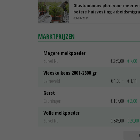
Glastuinbouw pleit voor meer en
betere huisvesting arbeidsmigr
03-04-2021
MARKTPRIJZEN
Magere melkpoeder
Zuivel NL
€ 269,00
€ 7,00
Vleeskuikens 2001-2600 gr
Barneveld
€ 1,09
~
€ 1,11
Gerst
Groningen
€ 197,00
€ 2,00
Volle melkpoeder
Zuivel NL
€ 345,00
€ 20,00