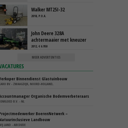
Walker MT25I-32
2018, P.O.A.
John Deere 328A
achtermaaier met kneuzer
2012, € 6.950
MEER ADVERTENTIES
VACATURES
Verkoper Binnendienst Glastuinbouw
KARO BV - ZWAAGDIJK, NOORD-HOLLAND,
Accountmanager Organische Bodemverbeteraars
COMGOED B.V. - NL
Projectmedewerker BoerenNetwerk –
Natuurinclusieve Landbouw
WIJ.LAND - ABCOUDE