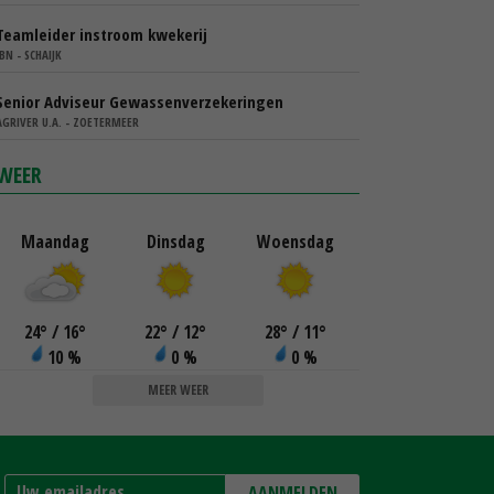
Teamleider instroom kwekerij
IBN - SCHAIJK
Senior Adviseur Gewassenverzekeringen
AGRIVER U.A. - ZOETERMEER
WEER
Maandag
Dinsdag
Woensdag
24
°
/ 16
°
22
°
/ 12
°
28
°
/ 11
°
10 %
0 %
0 %
MEER WEER
AANMELDEN