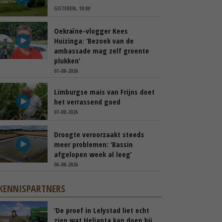
GISTEREN, 10:00
Oekraïne-vlogger Kees
Huizinga: ‘Bezoek van de
ambassade mag zelf groente
plukken’
07-08-2026
Limburgse mais van Frijns doet
het verrassend goed
07-08-2026
Droogte veroorzaakt steeds
meer problemen: ‘Bassin
afgelopen week al leeg’
06-08-2026
KENNISPARTNERS
‘De proef in Lelystad liet echt
zien wat Helianta kan doen bij