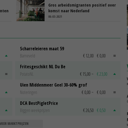
Gros arbeidsmigranten positief over
anten
komst naar Nederland
06-03-2021
Scharreleieren maat 59
Barneveld
€ 12,00
€ 0,00
Fritesgeschikt NL Du Be
PotatoNL
€ 15,00
~
€ 23,00
Uien Middenmeer Geel 30-60% grof
Noteringen
€ 0,00
~
€ 0,00
DCA BestPigletPrice
Biggen weekprijzen
€ 26,50
€ 0,50
MEER MARKTPRIJZEN